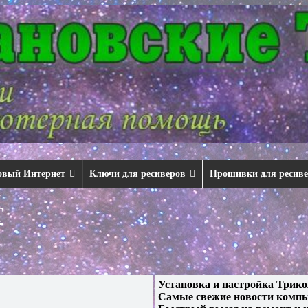
овый Интернет
Ключи для ресиверов
Прошивки для ресив
T
Установка и настройка Трико
Самые свежие новости компь