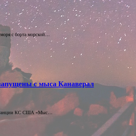
о моря с борта морской…
запущены с мыса Канаверал
40 Станции КС США «Мыс…