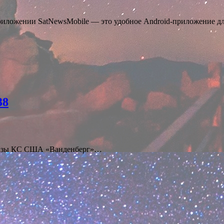
риложении SatNewsMobile — это удобное Android-приложение д
38
E Базы КС США «Ванденберг»…