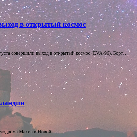
выход в открытый космос
уста совершили выход в открытый космос (EVA-96). Борт…
еландии
космодрома Махиа в Новой…