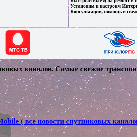
Быстрый выезд на ремонт и н
Установим и настроим Интерн
Консультации, помощь и свеж
иковых каналов. Самые свежие транспон
bile ( все новости спутниковых канало