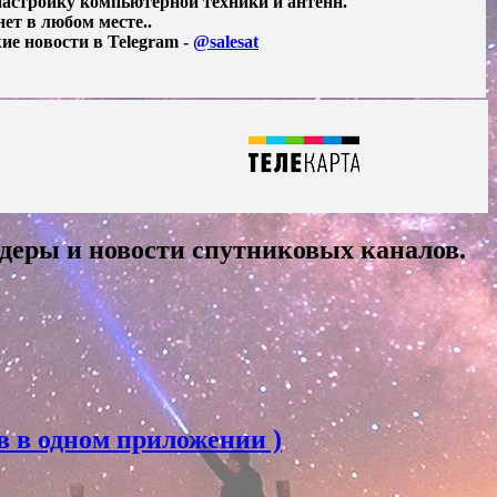
астройку компьютерной техники и антенн.
ет в любом месте..
ие новости в Telegram -
@salesat
деры и новости спутниковых каналов.
в в одном приложении )