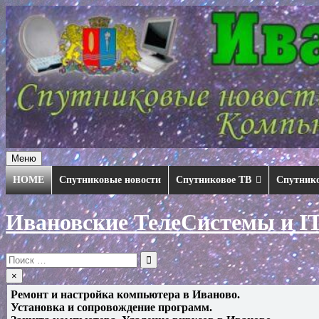
Перейти
к
содержимому
Меню
HOME
Спутниковые новости
Спутниковое ТВ
Спутник
Ивановские ТелеСистемы и I
Искать:
×
Ремонт и настройка компьютера в Иваново.
Установка и сопровождение программ.