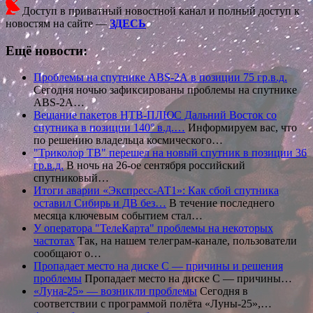
Доступ в приватный новостной канал и полный доступ к
новостям на сайте —
ЗДЕСЬ
Ещё новости:
Проблемы на спутнике ABS-2А в позиции 75 гр.в.д.
Сегодня ночью зафиксированы проблемы на спутнике
ABS-2А…
Вещание пакетов НТВ-ПЛЮС Дальний Восток со
спутника в позиции 140° в.д.…
Информируем вас, что
по решению владельца космического…
"Триколор ТВ" перешел на новый спутник в позиции 36
гр.в.д.
В ночь на 26-ое сентября российский
спутниковый…
Итоги аварии «Экспресс-АТ1»: Как сбой спутника
оставил Сибирь и ДВ без…
В течение последнего
месяца ключевым событием стал…
У оператора "ТелеКарта" проблемы на некоторых
частотах
Так, на нашем телеграм-канале, пользователи
сообщают о…
Пропадает место на диске C — причины и решения
проблемы
Пропадает место на диске C — причины…
«Луна-25» — возникли проблемы
Сегодня в
соответствии с программой полёта «Луны-25»,…