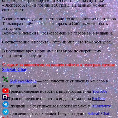
операторов «Триколор ТВ» и «НТВ-Плюс» на спутнике
«Экспресс АТ-1» в позиции 56 гр.в.д. На данный момент
сигнала нет.
В связи с неполадками на стороне технологических партнёров
Триколора приём всех канала проекта Сибирь может быть
затруднен.
Возможны помехи и кратковременные перерывы в вещании.
Соответсвенно и проекта «Русский мир» это тоже коснулось.
В настоящее время принимаются меры по скорейшему
исправлению ситуации.
Следите за новостями на нашем сайте и в телеграм-группе
SaleSat_Chat
SatNewsMobile
— все новости спутниковых каналов в
одном приложении!
Транспондерные новости в видеоформате, на
YouTube
Транспондерные новости в видеоформате, на
RuTube
Ежедневные спутниковые новости от SaleSat
ВКонтакте
Присоединяйтесь к нашей Telegram группе
Salesat_Chat