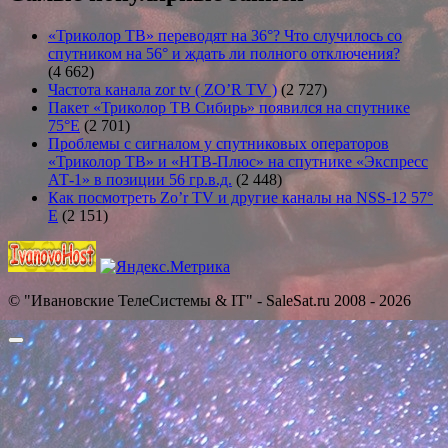
«Триколор ТВ» переводят на 36°? Что случилось со
спутником на 56° и ждать ли полного отключения?
(4 662)
Частота канала zor tv ( ZO’R TV )
(2 727)
Пакет «Триколор ТВ Сибирь» появился на спутнике
75°E
(2 701)
Проблемы с сигналом у спутниковых операторов
«Триколор ТВ» и «НТВ-Плюс» на спутнике «Экспресс
АТ-1» в позиции 56 гр.в.д.
(2 448)
Как посмотреть Zo’r TV и другие каналы на NSS-12 57°
E
(2 151)
© "Ивановские ТелеСистемы & IT" - SaleSat.ru 2008 - 2026
Прокрутить
вверх