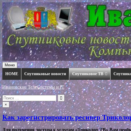
Перейти
к
содержимому
Меню
HOME
Спутниковые новости
Спутниковое ТВ
Спутник
Ивановские ТелеСистемы и IT
Искать:
×
Как зарегистрировать ресивер Триколо
Для получения доступа к услугам «Триколор ТВ» Вам необхо