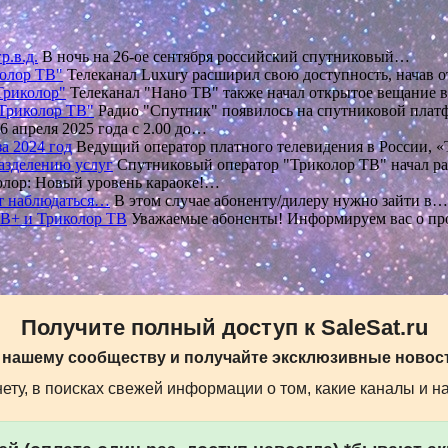
р.в.д.
В ночь на 26-ое сентября российский спутниковый…
колор ТВ"
Телеканал Luxury расширил свою доступность, начав
Триколор"
Телеканал "Нано ТВ" также начал открытое вещание в
"Триколор ТВ"
Радио "Спутник" появилось на спутниковой пла
6 апреля 2025 года с 2.00 до…
а 2024 год
Ведущий оператор платного телевидения в России, 
азделению услуг
Спутниковый оператор "Триколор ТВ" начал р
олор: Новый уровень караоке!…
ет наблюдаться…
В этом случае абоненту/дилеру нужно зайти в…
НТВ+ и Триколор ТВ
Уважаемые абоненты! Информируем вас о п
Получите полный доступ к SaleSat.ru
 нашему сообществу и получайте эксклюзивные новост
ту, в поисках свежей информации о том, какие каналы и н