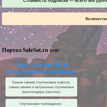
Стоимость подписки — всего 500 рубле
Количество
Портал SaleSat.ru это:
Спутниковое ТВ и
Компьютерная помощь
Самые свежие спутниковые новости,
самые свежие и актуальные спутниковые
транспондеры (частоты).
Спутниковое телевидение -