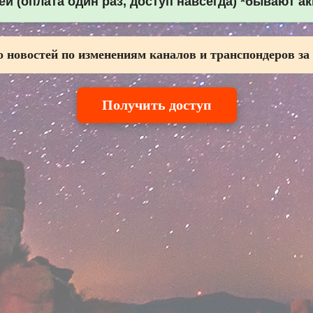
й (оплата один раз, доступ навсегда) *бывают а
 новостей по изменениям каналов и транспондеров за
Получить доступ