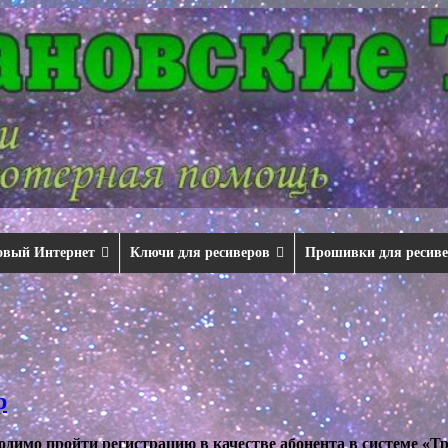
овый Интернет
Ключи для ресиверов
Прошивки для ресив
р
димо пройти регистрацию в качестве абонента в системе «Тр