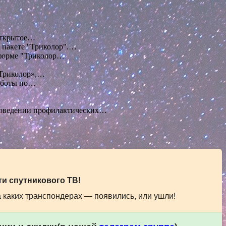
 открытое…
 пакете "Триколор".…
тформе "Триколор…
«Триколор»,…
аботы по…
роведении профилактических…
и спутникового ТВ!
а каких транспондерах — появились, или ушли!