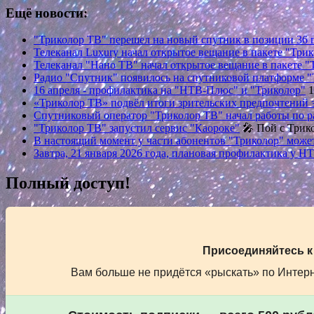
Ещё новости:
"Триколор ТВ" перешел на новый спутник в позиции 36 г
Телеканал Luxury начал открытое вещание в пакете "Три
Телеканал "Нано ТВ" начал открытое вещание в пакете "
Радио "Спутник" появилось на спутниковой платформе 
16 апреля - профилактика на "НТВ-Плюс" и "Триколор"
1
«Триколор ТВ» подвёл итоги зрительских предпочтений з
Спутниковый оператор "Триколор ТВ" начал работы по р
"Триколор ТВ" запустил сервис "Каороке"
🎤 Пой с Трик
В настоящий момент у части абонентов "Триколор" мож
Завтра, 21 января 2026 года, плановая профилактика у 
Полный доступ!
Присоединяйтесь к
Вам больше не придётся «рыскать» по Интерне