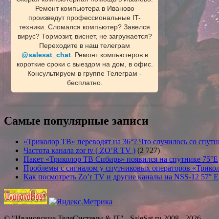
Ремонт компьютера в Иваново
произведут профессиональные IT-
техники. Сломался компьютер? Завелся
вирус? Тормозит, виснет, не загружается?
Переходите в наш телеграм
@salesat_chat
. Ремонт компьютеров в
короткие сроки с выездом на дом, в офис.
Консультируем в группе Телеграм -
бесплатно.
Самые популярные записи
«Триколор ТВ» переводят на 36°? Что случилось со спутн
Частота канала zor tv ( ZO’R TV )
(2 727)
Пакет «Триколор ТВ Сибирь» появился на спутнике 75°E
Проблемы с сигналом у спутниковых операторов «Трикол
Как посмотреть Zo’r TV и другие каналы на NSS-12 57° E
© "Ивановские ТелеСистемы & IT" - SaleSat.ru 2008 - 2026