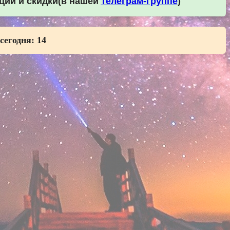
кции и скидки(в нашей
телеграм-группе
)
 сегодня:
14