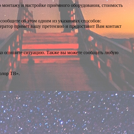
 монтажу и настройке приёмного оборудования, стоимость
 сообщите об этом одним из указанных способов:
ператор примет вашу претензию и предоставит Вам контакт
тко опишите ситуацию. Также вы можете сообщить любую
олор ТВ».