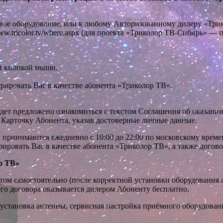
вое оборудование, или к любому Авторизованному дилеру «Трико
ww.tricolor.tv/where.aspx
(для проекта «Триколор ТВ-Сибирь» — п
ой кнопкой мыши.
рировать Вас в качестве абонента «Триколор ТВ».
удет предложено ознакомиться с текстом Соглашения об оказани
 Карточку Абонента, указав достоверные личные данные.
 принимаются ежедневно с 10:00 до 22:00 по московскому време
рировать Вас в качестве абонента «Триколор ТВ», а также догово
р ТВ»
том самостоятельно (после корректной установки оборудования
го договора оказывается дилером Абоненту бесплатно.
тановка антенны, сервисная настройка приёмного оборудования