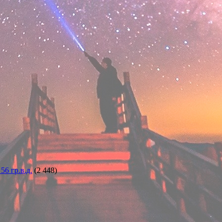
6 гр.в.д.
(2 448)