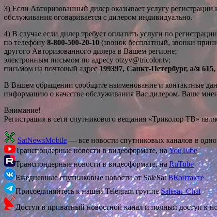
3)
Если Авторизованный дилер оказывает услугу регистрации и
обслуживания оговаривается с дилером индивидуально.
4)
В случае если дилер требует оплатить услуги по регистраци
по телефону
8-800-500-20-10
(звонок бесплатный, звонки прини
другого Авторизованного дилера в Вашем регионе;
электронным письмом по адресу
otzyv@tricolor.tv
;
письмом на почтовый адрес
199397, Санкт-Петербург, а/я 6
В Вашем обращении сообщите наименование и контактные данн
информацию о качестве обслуживания Вас дилером. Ваше мнен
Внимание!
Регистрация в сети спутникового вещания «Триколор ТВ» явля
SatNewsMobile
— все новости спутниковых каналов в одн
Транспондерные новости в видеоформате, на
YouTube
Транспондерные новости в видеоформате, на
RuTube
Ежедневные спутниковые новости от SaleSat
ВКонтакте
Присоединяйтесь к нашей Telegram группе
Salesat_Chat
Доступ в приватный новостной канал и полный доступ к н