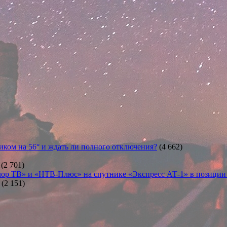
иком на 56° и ждать ли полного отключения?
(4 662)
(2 701)
ор ТВ» и «НТВ-Плюс» на спутнике «Экспресс АТ-1» в позиции 5
(2 151)