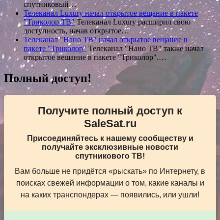
спутниковый…
Телеканал Luxury начал открытое вещание в пакете
"Триколор ТВ"
Телеканал Luxury расширил свою
доступность, начав открытое…
Телеканал "Нано ТВ" начал открытое вещание в
пакете "Триколор"
Телеканал "Нано ТВ" также начал
открытое вещание в пакете "Триколор".…
Полный доступ!
Получите полный доступ к
SaleSat.ru
Присоединяйтесь к нашему сообществу и
получайте эксклюзивные новости
спутникового ТВ!
Вам больше не придётся «рыскать» по Интернету, в
поисках свежей информации о том, какие каналы и
на каких транспондерах — появились, или ушли!