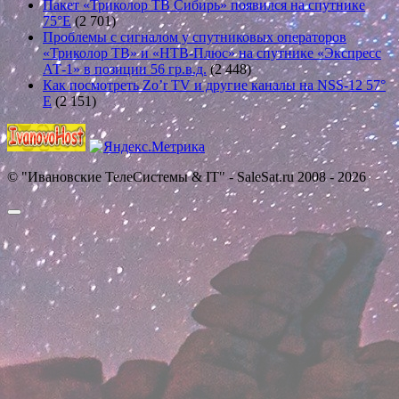
Пакет «Триколор ТВ Сибирь» появился на спутнике
75°E
(2 701)
Проблемы с сигналом у спутниковых операторов
«Триколор ТВ» и «НТВ-Плюс» на спутнике «Экспресс
АТ-1» в позиции 56 гр.в.д.
(2 448)
Как посмотреть Zo’r TV и другие каналы на NSS-12 57°
E
(2 151)
© "Ивановские ТелеСистемы & IT" - SaleSat.ru 2008 - 2026
Прокрутить
вверх