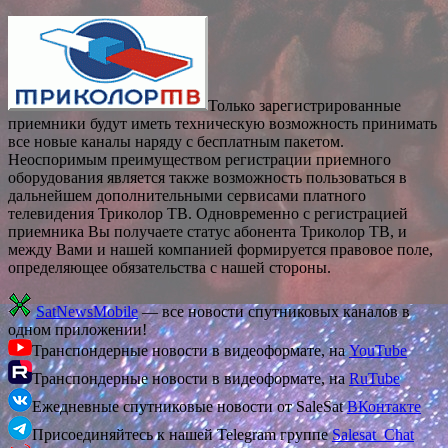
Только зарегистрированные
приемники будут иметь техническую возможность принимать
все новые каналы наряду с бесплатным пакетом.
Неоспоримым преимуществом регистрации приемного
оборудования является также возможность пользоваться в
дальнейшем дополнительными сервисами платного
телевидения Триколор ТВ. Одновременно с регистрацией
приемника Вы получаете статус абонента Триколор ТВ, и
между Вами и нашей компанией формируется правовое поле,
определяющее обязательства с нашей стороны.
SatNewsMobile
— все новости спутниковых каналов в
одном приложении!
Транспондерные новости в видеоформате, на
YouTube
Транспондерные новости в видеоформате, на
RuTube
Ежедневные спутниковые новости от SaleSat
ВКонтакте
Присоединяйтесь к нашей Telegram группе
Salesat_Chat