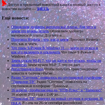
Доступ в приватный новостной канал и полный доступ к
новостям на сайте —
ЗДЕСЬ
Ещё новости:
Обновляем драйвера материнской платы: Для чего и
зачем это нужно делать
Обновляем драйвера
материнской платы: Для чего и…
Протокол Hysteria - что, как и зачем
Протокол Hysteria -
что, как и зачем…
Что такое S-Режим В Windows 11 — зачем он нужен и
как его включить и отключить
Что такое S-Режим В
Windows 11 —…
Зачем нужен Wi-Fi 7, что он дает и что нужно, чтобы он
заработал
Зачем нужен Wi-Fi 7, что он дает…
Регистрация и Вход
Чтобы получать транспондерные
новости в полном объёме…
Радио "Спутник" появилось на спутниковой платформе
"Триколор ТВ"
Радио "Спутник" появилось на
спутниковой платформе "Триколор…
16 апреля - профилактика на "НТВ-Плюс" и "Триколор"
16 апреля 2025 года с 2.00 до…
"Триколор ТВ" перешел на новый спутник в позиции 36
гр.в.д.
В ночь на 26-ое сентября российский