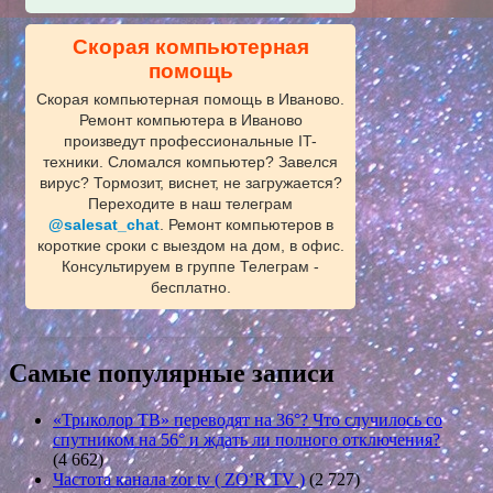
Скорая компьютерная
помощь
Скорая компьютерная помощь в Иваново.
Ремонт компьютера в Иваново
произведут профессиональные IT-
техники. Сломался компьютер? Завелся
вирус? Тормозит, виснет, не загружается?
Переходите в наш телеграм
@salesat_chat
. Ремонт компьютеров в
короткие сроки с выездом на дом, в офис.
Консультируем в группе Телеграм -
бесплатно.
Самые популярные записи
«Триколор ТВ» переводят на 36°? Что случилось со
спутником на 56° и ждать ли полного отключения?
(4 662)
Частота канала zor tv ( ZO’R TV )
(2 727)