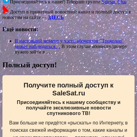
Присоединяйтесь к нашей Telegram группе
Salesat_Chat
Доступ в приватный новостной канал и полный доступ к
новостям на сайте —
ЗДЕСЬ
Ещё новости:
В настоящий момент у части абонентов "Триколор"
может наблюдаться…
В этом случае абоненту/дилеру
нужно зайти в…
Полный доступ!
Получите полный доступ к
SaleSat.ru
Присоединяйтесь к нашему сообществу и
получайте эксклюзивные новости
спутникового ТВ!
Вам больше не придётся «рыскать» по Интернету, в
поисках свежей информации о том, какие каналы и