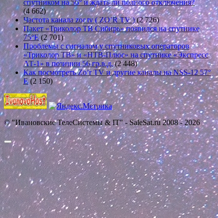
спутником на 56° и ждать ли полного отключения?
(4 662)
Частота канала zor tv ( ZO’R TV )
(2 726)
Пакет «Триколор ТВ Сибирь» появился на спутнике
75°E
(2 701)
Проблемы с сигналом у спутниковых операторов
«Триколор ТВ» и «НТВ-Плюс» на спутнике «Экспресс
АТ-1» в позиции 56 гр.в.д.
(2 448)
Как посмотреть Zo’r TV и другие каналы на NSS-12 57°
E
(2 150)
© "Ивановские ТелеСистемы & IT" - SaleSat.ru 2008 - 2026
Прокрутить
вверх