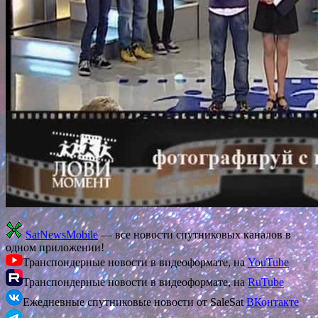
SatNewsMobile
— все новости спутниковых каналов в
одном приложении!
Транспондерные новости в видеоформате, на
YouTube
Транспондерные новости в видеоформате, на
RuTube
Ежедневные спутниковые новости от SaleSat
ВКонтакте