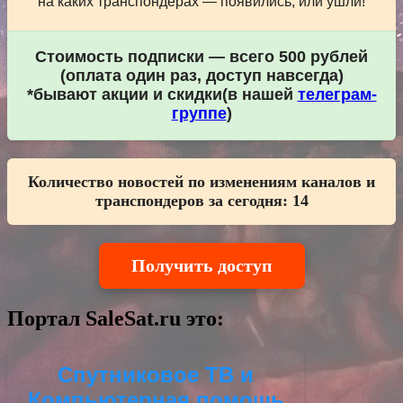
на каких транспондерах — появились, или ушли!
Стоимость подписки — всего 500 рублей
(оплата один раз, доступ навсегда)
*бывают акции и скидки(в нашей
телеграм-
группе
)
Количество новостей по изменениям каналов и
транспондеров за сегодня:
14
Получить доступ
Портал SaleSat.ru это:
Спутниковое ТВ и
Компьютерная помощь