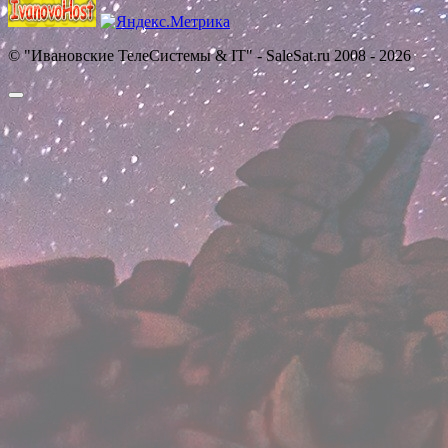
© "Ивановские ТелеСистемы & IT" - SaleSat.ru 2008 - 2026
Прокрутить
вверх