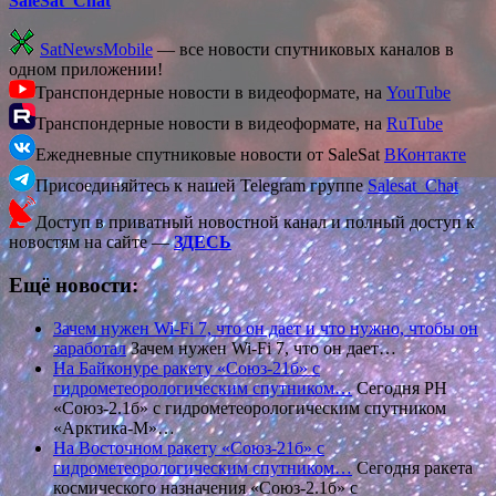
SaleSat_Chat
SatNewsMobile
— все новости спутниковых каналов в
одном приложении!
Транспондерные новости в видеоформате, на
YouTube
Транспондерные новости в видеоформате, на
RuTube
Ежедневные спутниковые новости от SaleSat
ВКонтакте
Присоединяйтесь к нашей Telegram группе
Salesat_Chat
Доступ в приватный новостной канал и полный доступ к
новостям на сайте —
ЗДЕСЬ
Ещё новости:
Зачем нужен Wi-Fi 7, что он дает и что нужно, чтобы он
заработал
Зачем нужен Wi-Fi 7, что он дает…
На Байконуре ракету «Союз-21б» с
гидрометеорологическим спутником…
Сегодня РН
«Союз-2.1б» с гидрометеорологическим спутником
«Арктика-М»…
На Восточном ракету «Союз-21б» с
гидрометеорологическим спутником…
Сегодня ракета
космического назначения «Союз-2.1б» с