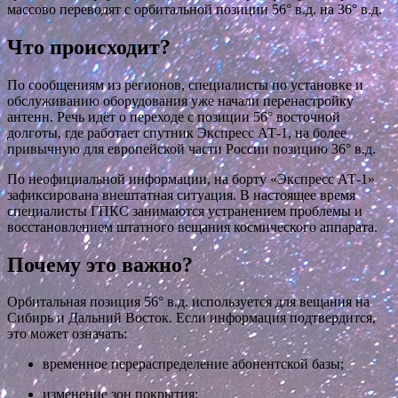
массово переводят с орбитальной позиции 56° в.д. на 36° в.д.
Что происходит?
По сообщениям из регионов, специалисты по установке и
обслуживанию оборудования уже начали перенастройку
антенн. Речь идёт о переходе с позиции 56° восточной
долготы, где работает спутник
Экспресс АТ-1
, на более
привычную для европейской части России позицию 36° в.д.
По неофициальной информации, на борту «Экспресс АТ-1»
зафиксирована внештатная ситуация. В настоящее время
специалисты
ГПКС
занимаются устранением проблемы и
восстановлением штатного вещания космического аппарата.
Почему это важно?
Орбитальная позиция 56° в.д. используется для вещания на
Сибирь и Дальний Восток. Если информация подтвердится,
это может означать:
временное перераспределение абонентской базы;
изменение зон покрытия;