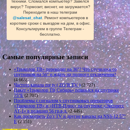
техники. Сломался компьютер? Завелся
вирус? Тормозит, виснет, не загружается?
Переходите в наш телеграм
@salesat_chat
. Ремонт компьютеров в
короткие сроки с выездом на дом, в офис.
Консультируем в группе Телеграм -
бесплатно.
Самые популярные записи
«Триколор ТВ» переводят на 36°? Что случилось со
спутником на 56° и ждать ли полного отключения?
(4 663)
Частота канала zor tv ( ZO’R TV )
(2 727)
Пакет «Триколор ТВ Сибирь» появился на спутнике
75°E
(2 701)
Проблемы с сигналом у спутниковых операторов
«Триколор ТВ» и «НТВ-Плюс» на спутнике «Экспресс
АТ-1» в позиции 56 гр.в.д.
(2 449)
Как посмотреть Zo’r TV и другие каналы на NSS-12 57°
E
(2 151)