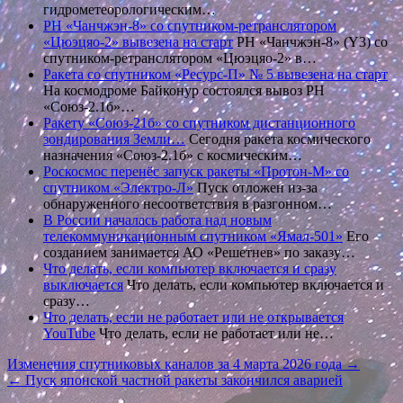
гидрометеорологическим…
РН «Чанчжэн-8» со спутником-ретранслятором
«Цюэцяо-2» вывезена на старт
РН «Чанчжэн-8» (Y3) со
спутником-ретранслятором «Цюэцяо-2» в…
Ракета со спутником «Ресурс-П» № 5 вывезена на старт
На космодроме Байконур состоялся вывоз РН
«Союз-2.1б»…
Ракету «Союз-21б» со спутником дистанционного
зондирования Земли…
Сегодня ракета космического
назначения «Союз-2.1б» с космическим…
Роскосмос перенёс запуск ракеты «Протон-М» со
спутником «Электро-Л»
Пуск отложен из-за
обнаруженного несоответствия в разгонном…
В России началась работа над новым
телекоммуникационным спутником «Ямал-501»
Его
созданием занимается АО «Решетнев» по заказу…
Что делать, если компьютер включается и сразу
выключается
Что делать, если компьютер включается и
сразу…
Что делать, если не работает или не открывается
YouTube
Что делать, если не работает или не…
Навигация
Изменения спутниковых каналов за 4 марта 2026 года →
← Пуск японской частной ракеты закончился аварией
по