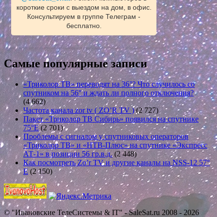
короткие сроки с выездом на дом, в офис.
Консультируем в группе Телеграм -
бесплатно.
Самые популярные записи
«Триколор ТВ» переводят на 36°? Что случилось со
спутником на 56° и ждать ли полного отключения?
(4 662)
Частота канала zor tv ( ZO’R TV )
(2 727)
Пакет «Триколор ТВ Сибирь» появился на спутнике
75°E
(2 701)
Проблемы с сигналом у спутниковых операторов
«Триколор ТВ» и «НТВ-Плюс» на спутнике «Экспресс
АТ-1» в позиции 56 гр.в.д.
(2 448)
Как посмотреть Zo’r TV и другие каналы на NSS-12 57°
E
(2 150)
© "Ивановские ТелеСистемы & IT" - SaleSat.ru 2008 - 2026