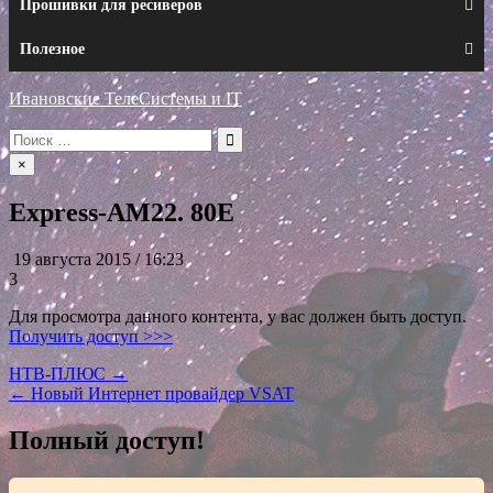
Прошивки для ресиверов
Полезное
Ивановские ТелеСистемы и IT
Искать:
×
Express-AM22. 80E
19 августа 2015 / 16:23
3
Для просмотра данного контента, у вас должен быть доступ.
Получить доступ >>>
Навигация
НТВ-ПЛЮС →
← Новый Интернет провайдер VSAT
по
записям
Полный доступ!