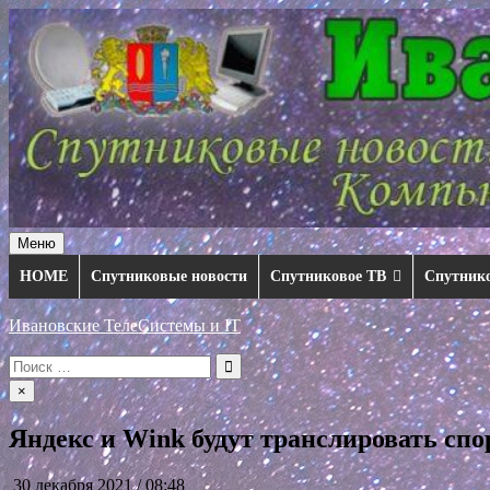
Перейти
к
содержимому
Меню
HOME
Спутниковые новости
Спутниковое ТВ
Спутник
Ивановские ТелеСистемы и IT
Искать:
×
Яндекс и Wink будут транслировать с
30 декабря 2021 / 08:48