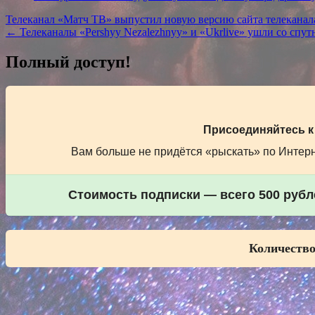
Навигация
Телеканал «Матч ТВ» выпустил новую версию сайта телекана
← Телеканалы «Pershyy Nezalezhnyy» и «Ukrlive» ушли со спутн
по
записям
Полный доступ!
Присоединяйтесь к
Вам больше не придётся «рыскать» по Интерне
Стоимость подписки — всего 500 рубле
Количество