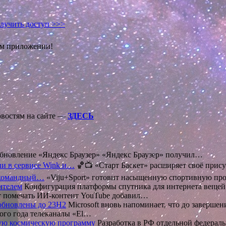
лучить доступ >>>
ом приложении!
овостям на сайте —
ЗДЕСЬ
новление «Яндекс Браузер» «Яндекс Браузер» получил…
ии в сервисе Wink и…
🏀📺 «Старт Баскет» расширяет своё прис
ь командный…
«Viju+Sport» готовит насыщенную спортивную пр
ителем
Конфигурация платформы спутника для интернета веще
т помечать ИИ-контент YouTube добавил…
 обновлены до 23H2
Microsoft вновь напоминает, что до заверш
того года телеканалы «El…
ную космическую программу
Разработка в РФ отдельной федера