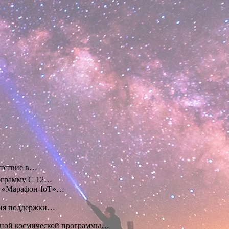
утствие в…
ограмму С 12…
й «Марафон-IoT»…
ения поддержки…
льной космической программы…