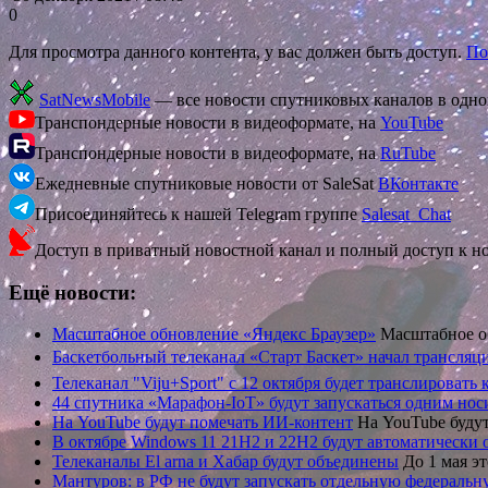
0
Для просмотра данного контента, у вас должен быть доступ.
По
SatNewsMobile
— все новости спутниковых каналов в одн
Транспондерные новости в видеоформате, на
YouTube
Транспондерные новости в видеоформате, на
RuTube
Ежедневные спутниковые новости от SaleSat
ВКонтакте
Присоединяйтесь к нашей Telegram группе
Salesat_Chat
Доступ в приватный новостной канал и полный доступ к н
Ещё новости:
Масштабное обновление «Яндекс Браузер»
Масштабное об
Баскетбольный телеканал «Старт Баскет» начал трансляц
Телеканал "Viju+Sport" с 12 октября будет транслироват
44 спутника «Марафон-IoT» будут запускаться одним нос
На YouTube будут помечать ИИ-контент
На YouTube буду
В октябре Windows 11 21H2 и 22H2 будут автоматически
Телеканалы El arna и Хабар будут объединены
До 1 мая э
Мантуров: в РФ не будут запускать отдельную федераль