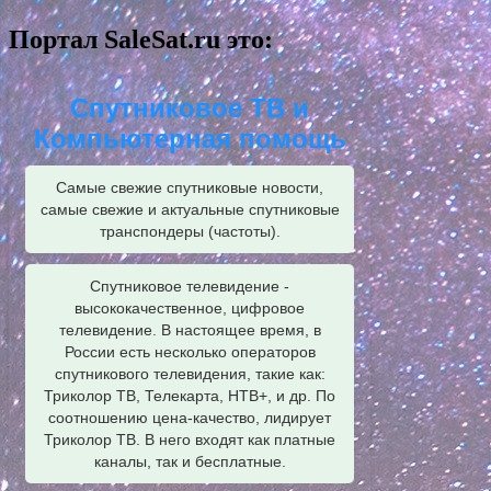
Портал SaleSat.ru это:
Спутниковое ТВ и
Компьютерная помощь
Самые свежие спутниковые новости,
самые свежие и актуальные спутниковые
транспондеры (частоты).
Спутниковое телевидение -
высококачественное, цифровое
телевидение. В настоящее время, в
России есть несколько операторов
спутникового телевидения, такие как:
Триколор ТВ, Телекарта, НТВ+, и др. По
соотношению цена-качество, лидирует
Триколор ТВ. В него входят как платные
каналы, так и бесплатные.