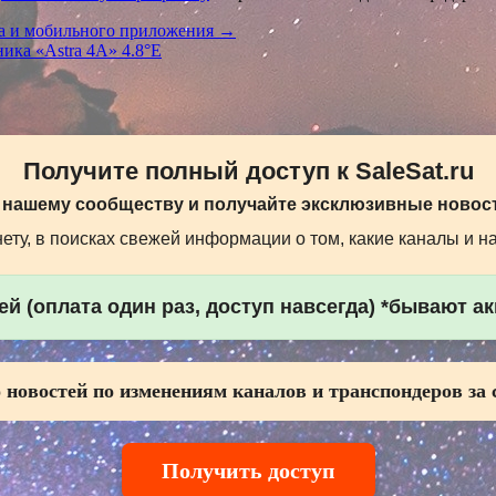
ла и мобильного приложения →
ика «Astra 4A» 4.8°E
Получите полный доступ к SaleSat.ru
 нашему сообществу и получайте эксклюзивные новост
ту, в поисках свежей информации о том, какие каналы и н
й (оплата один раз, доступ навсегда) *бывают а
 новостей по изменениям каналов и транспондеров за 
Получить доступ