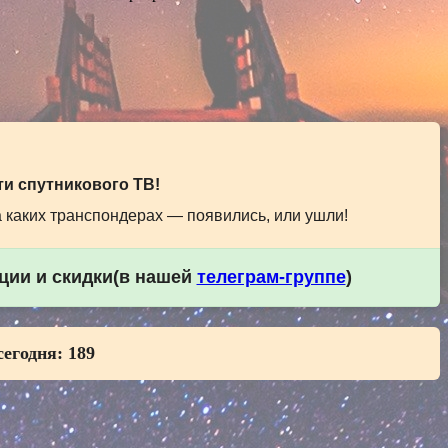
и спутникового ТВ!
а каких транспондерах — появились, или ушли!
кции и скидки(в нашей
телеграм-группе
)
сегодня:
189