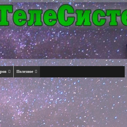
еров
Полезное