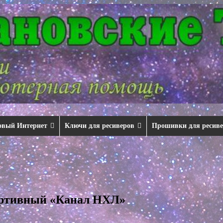
овый Интернет
Ключи для ресиверов
Прошивки для ресив
портивный «Канал НХЛ»