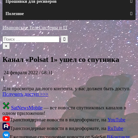
Прошивки для ресиверов
Полезное
Ивановские ТелеСистемы и IT
Искать:
×
Канал «Polsat 1» ушел со спутника
24 февраля 2022 / 08:31
1
Для просмотра данного контента, у вас должен быть доступ.
Получить доступ >>>
SatNewsMobile
— все новости спутниковых каналов в
одном приложении!
Транспондерные новости в видеоформате, на
YouTube
Транспондерные новости в видеоформате, на
RuTube
Ежедневные спутниковые новости от SaleSat
ВКонтакте