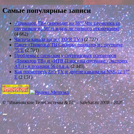
Самые популярные записи
«Триколор ТВ» переводят на 36°? Что случилось со
спутником на 56° и ждать ли полного отключения?
(4 662)
Частота канала zor tv ( ZO’R TV )
(2 727)
Пакет «Триколор ТВ Сибирь» появился на спутнике
75°E
(2 701)
Проблемы с сигналом у спутниковых операторов
«Триколор ТВ» и «НТВ-Плюс» на спутнике «Экспресс
АТ-1» в позиции 56 гр.в.д.
(2 449)
Как посмотреть Zo’r TV и другие каналы на NSS-12 57°
E
(2 151)
© "Ивановские ТелеСистемы & IT" - SaleSat.ru 2008 - 2026
Прокрутить
вверх