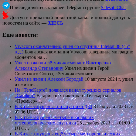
Присоединяйтесь к нашей Telegram группе
Salesat_Chat
Доступ в приватный новостной канал и полный доступ к
новостям на сайте —
ЗДЕСЬ
Ещё новости:
Vivacom окончательно ушел со спутника Intelsat 38 (45°
в.д.)
Болгарская компания Vivacom завершила миграцию
абонентов на…
Ушел из жизни лётчик-космонавт Викторенко
Александр Степанович
Ушел из жизни Герой
Советского Союза, лётчик-космонавт…
Ушёл из жизни Алексей Бородай
10 августа 2024 г. ушёл
из жизни…
На "ТелеКарте" появился канал турецких сериалов
"Сапфир"
В тарифных пакетах от Телекарты -
«Премьер»…
В Китае запущены три спутника ДЗЗ
31 августа 2023 г. в
07:36 UTC…
В Китае запущены четыре небольших
метеорологических спутника
25 декабря 2023 г. в 01:00
UTC…
В Китае запущены ещё четыре метеорологических