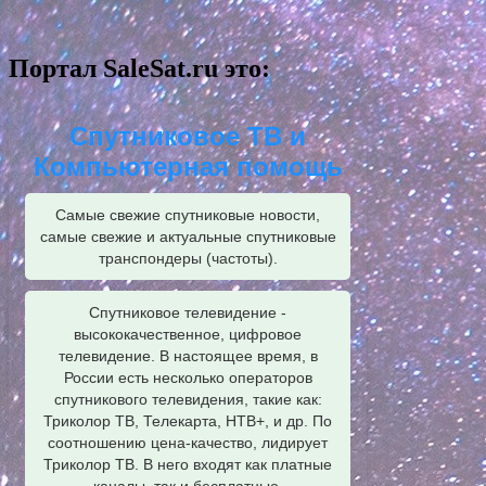
Портал SaleSat.ru это:
Спутниковое ТВ и
Компьютерная помощь
Самые свежие спутниковые новости,
самые свежие и актуальные спутниковые
транспондеры (частоты).
Спутниковое телевидение -
высококачественное, цифровое
телевидение. В настоящее время, в
России есть несколько операторов
спутникового телевидения, такие как:
Триколор ТВ, Телекарта, НТВ+, и др. По
соотношению цена-качество, лидирует
Триколор ТВ. В него входят как платные