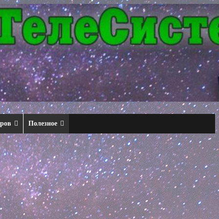
еров
Полезное