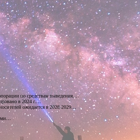
орпорации по средствам выведения,…
ировано в 2024 г.…
носителей ожидается в 2028-2029…
ными…