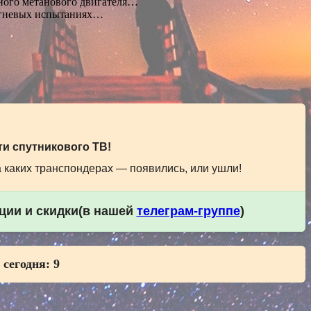
ного метанового двигателя…
огневых испытаниях…
и спутникового ТВ!
а каких транспондерах — появились, или ушли!
кции и скидки(в нашей
телеграм-группе
)
 сегодня:
9