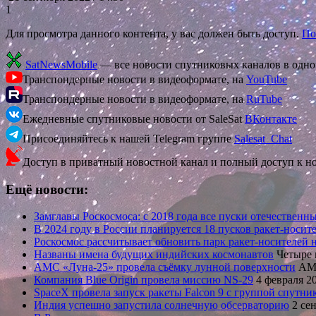
1
Для просмотра данного контента, у вас должен быть доступ.
По
SatNewsMobile
— все новости спутниковых каналов в одн
Транспондерные новости в видеоформате, на
YouTube
Транспондерные новости в видеоформате, на
RuTube
Ежедневные спутниковые новости от SaleSat
ВКонтакте
Присоединяйтесь к нашей Telegram группе
Salesat_Chat
Доступ в приватный новостной канал и полный доступ к н
Ещё новости:
Замглавы Роскосмоса: с 2018 года все пуски отечествен
В 2024 году в России планируется 18 пусков ракет-носи
Роскосмос рассчитывает обновить парк ракет-носителей 
Названы имена будущих индийских космонавтов
Четыре 
АМС «Луна-25» провела съёмку лунной поверхности
АМС
Компания Blue Origin провела миссию NS-29
4 февраля 2
SpaceX провела запуск ракеты Falcon 9 с группой спутнико
Индия успешно запустила солнечную обсерваторию
2 сен