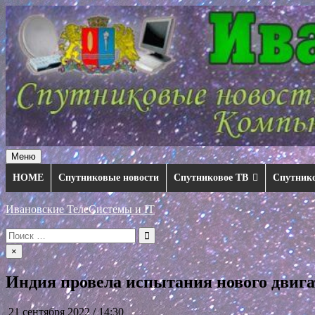
Перейти
к
содержимому
Меню
HOME
Спутниковые новости
Спутниковое ТВ
Спутник
Ивановские ТелеСистемы и IT
Искать:
×
Индия провела испытания нового двига
21 сентября 2022 / 14:30