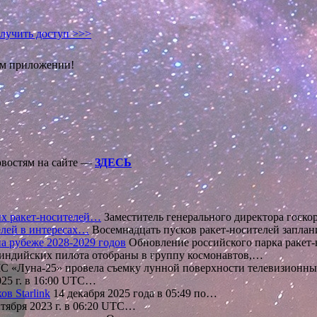
лучить доступ >>>
ом приложении!
овостям на сайте —
ЗДЕСЬ
ных ракет-носителей…
Заместитель генерального директора госк
телей в интересах…
Восемнадцать пусков ракет-носителей заплан
на рубеже 2028-2029 годов
Обновление российского парка ракет-
индийских пилота отобраны в группу космонавтов,…
 «Луна-25» провела съемку лунной поверхности телевизион
025 г. в 16:00 UTC…
в Starlink
14 декабря 2025 года в 05:49 по…
тября 2023 г. в 06:20 UTC…