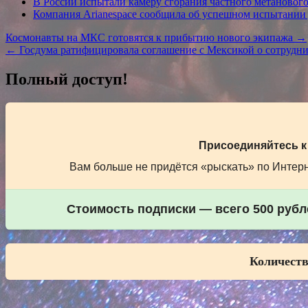
В России испытали камеру сгорания частного метанового
Компания Arianespace сообщила об успешном испытании
Навигация
Космонавты на МКС готовятся к прибытию нового экипажа →
← Госдума ратифицировала соглашение с Мексикой о сотруднич
по
записям
Полный доступ!
Присоединяйтесь к
Вам больше не придётся «рыскать» по Интерне
Стоимость подписки — всего 500 рубле
Количеств