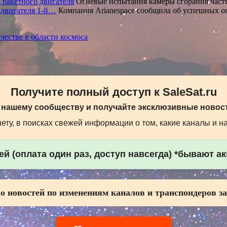
 ракетного двигателя
Огневые испытания камеры сгорания част
 двигателя 1-й…
Компания Arianespace сообщила об успешных 
естве в области космоса
Получите полный доступ к SaleSat.ru
 нашему сообществу и получайте эксклюзивные новост
ту, в поисках свежей информации о том, какие каналы и н
й (оплата один раз, доступ навсегда) *бывают а
о новостей по изменениям каналов и транспондеров за