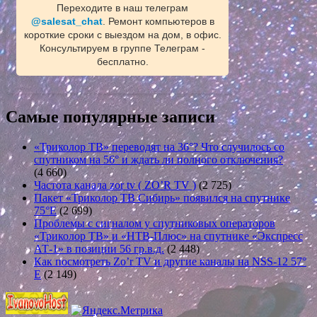
Переходите в наш телеграм
@salesat_chat
. Ремонт компьютеров в
короткие сроки с выездом на дом, в офис.
Консультируем в группе Телеграм -
бесплатно.
Самые популярные записи
«Триколор ТВ» переводят на 36°? Что случилось со
спутником на 56° и ждать ли полного отключения?
(4 660)
Частота канала zor tv ( ZO’R TV )
(2 725)
Пакет «Триколор ТВ Сибирь» появился на спутнике
75°E
(2 699)
Проблемы с сигналом у спутниковых операторов
«Триколор ТВ» и «НТВ-Плюс» на спутнике «Экспресс
АТ-1» в позиции 56 гр.в.д.
(2 448)
Как посмотреть Zo’r TV и другие каналы на NSS-12 57°
E
(2 149)