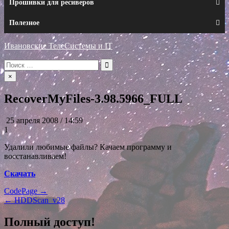
Прошивки для ресиверов
Полезное
Ивановские ТелеСистемы и IT
Искать:
×
RecoverMyFiles-3.98.5966_FULL
25 апреля 2008 / 14:59
1
Удалили любимые файлы? Качаем программу и
восстанавливаем!
Скачать
Навигация
CodePage →
← HDDScan_v28
по
записям
Полный доступ!