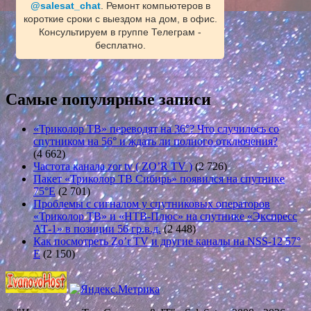
@salesat_chat
. Ремонт компьютеров в
короткие сроки с выездом на дом, в офис.
Консультируем в группе Телеграм -
бесплатно.
Самые популярные записи
«Триколор ТВ» переводят на 36°? Что случилось со
спутником на 56° и ждать ли полного отключения?
(4 662)
Частота канала zor tv ( ZO’R TV )
(2 726)
Пакет «Триколор ТВ Сибирь» появился на спутнике
75°E
(2 701)
Проблемы с сигналом у спутниковых операторов
«Триколор ТВ» и «НТВ-Плюс» на спутнике «Экспресс
АТ-1» в позиции 56 гр.в.д.
(2 448)
Как посмотреть Zo’r TV и другие каналы на NSS-12 57°
E
(2 150)