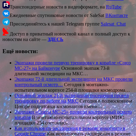
Транспондерные новости в видеоформате, на
RuTube
Ежедневные спутниковые новости от SaleSat
ВКонтакте
Присоединяйтесь к нашей Telegram группе
Salesat_Chat
Доступ в приватный новостной канал и полный доступ к
новостям на сайте —
ЗДЕСЬ
Ещё новости:
Экипажи провели первую тренировку в корабле «Союз
МС-27» на Байконуре
Основной экипаж 73-й
длительной экспедиции на МКС…
Экипажи 72-й длительной экспедиции на МКС провели
контрольный осмотр…
Сегодня в монтажно-
испытательном корпусе 254-й площадки космодрома…
Основной экипаж 21-й экспедиции посещения провел
тренировку по работе на МКС
Сегодня в подмосковном
Центре подготовки космонавтов имени…
Экипажи «Союза МС-25» провели контрольный осмотр
корабля
В монтажно-испытательном корпусе (МИК)
площадки 254 состоялась…
Как использовать расширения в режиме инкогнито в
Google Chrome
Как использовать расширения в режиме