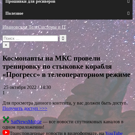
Прошивки для ресиверов
Полезное
Ивановские ТелеСистемы и IT
Искать:
×
Космонавты на МКС провели
тренировку по стыковке корабля
«Прогресс» в телеоператорном режиме
25 октября 2022 / 14:30
1
Для просмотра данного контента, у вас должен быть доступ.
Получить доступ >>>
SatNewsMobile
— все новости спутниковых каналов в
одном приложении!
Транспондерные новости в видеоформате, на
YouTube