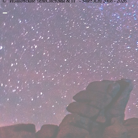
© "Ивановские ТелеСистемы & IT" - SaleSat.ru 2008 - 2026
Прокрутить
вверх