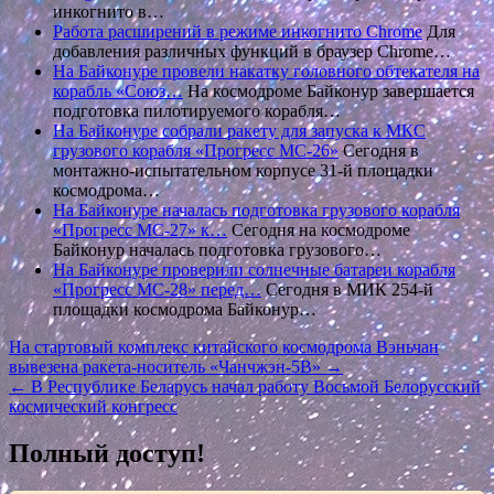
инкогнито в…
Работа расширений в режиме инкогнито Chrome
Для
добавления различных функций в браузер Chrome…
На Байконуре провели накатку головного обтекателя на
корабль «Союз…
На космодроме Байконур завершается
подготовка пилотируемого корабля…
На Байконуре собрали ракету для запуска к МКС
грузового корабля «Прогресс МС-26»
Сегодня в
монтажно-испытательном корпусе 31-й площадки
космодрома…
На Байконуре началась подготовка грузового корабля
«Прогресс МС-27» к…
Сегодня на космодроме
Байконур началась подготовка грузового…
На Байконуре проверили солнечные батареи корабля
«Прогресс МС-28» перед…
Сегодня в МИК 254-й
площадки космодрома Байконур…
Навигация
На стартовый комплекс китайского космодрома Вэньчан
вывезена ракета-носитель «Чанчжэн-5В» →
по
← В Республике Беларусь начал работу Восьмой Белорусский
записям
космический конгресс
Полный доступ!