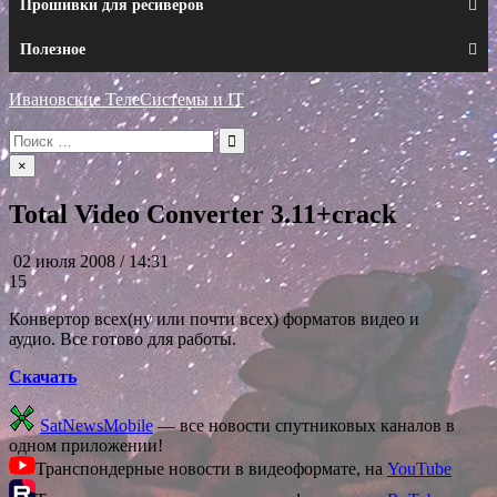
Прошивки для ресиверов
Полезное
Ивановские ТелеСистемы и IT
Искать:
×
Total Video Converter 3.11+crack
02 июля 2008 / 14:31
15
Конвертор всех(ну или почти всех) форматов видео и
аудио. Все готово для работы.
Скачать
SatNewsMobile
— все новости спутниковых каналов в
одном приложении!
Транспондерные новости в видеоформате, на
YouTube