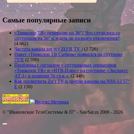
Самые популярные записи
«Триколор ТВ» переводят на 36°? Что случилось со
спутником на 56° и ждать ли полного отключения?
(4 662)
Частота канала zor tv ( ZO’R TV )
(2 726)
Пакет «Триколор ТВ Сибирь» появился на спутнике
75°E
(2 700)
Проблемы с сигналом у спутниковых операторов
«Триколор ТВ» и «НТВ-Плюс» на спутнике «Экспресс
АТ-1» в позиции 56 гр.в.д.
(2 448)
Как посмотреть Zo’r TV и другие каналы на NSS-12 57°
E
(2 150)
© "Ивановские ТелеСистемы & IT" - SaleSat.ru 2008 - 2026
Прокрутить
вверх