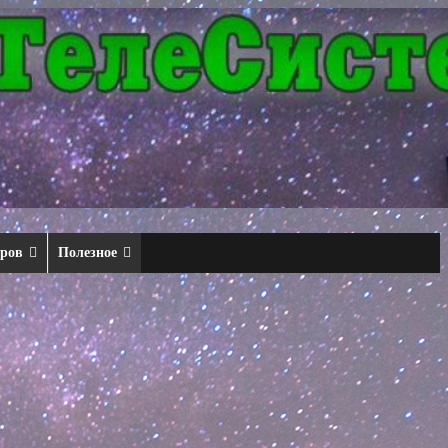
еров
Полезное