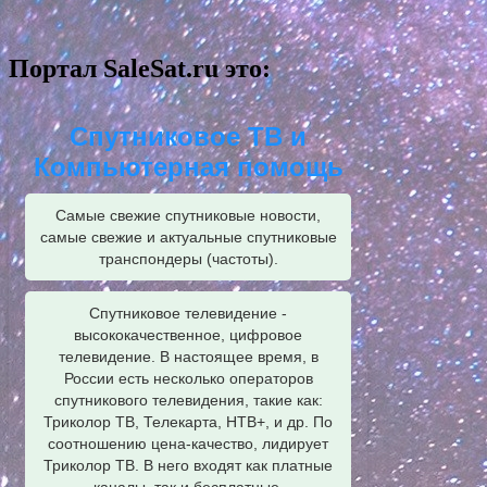
Портал SaleSat.ru это:
Спутниковое ТВ и
Компьютерная помощь
Самые свежие спутниковые новости,
самые свежие и актуальные спутниковые
транспондеры (частоты).
Спутниковое телевидение -
высококачественное, цифровое
телевидение. В настоящее время, в
России есть несколько операторов
спутникового телевидения, такие как:
Триколор ТВ, Телекарта, НТВ+, и др. По
соотношению цена-качество, лидирует
Триколор ТВ. В него входят как платные