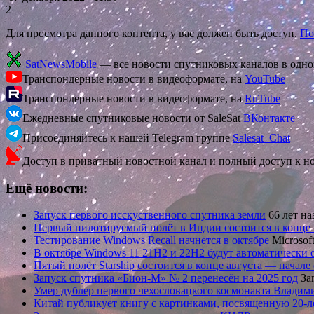
2
Для просмотра данного контента, у вас должен быть доступ.
По
SatNewsMobile
— все новости спутниковых каналов в одн
Транспондерные новости в видеоформате, на
YouTube
Транспондерные новости в видеоформате, на
RuTube
Ежедневные спутниковые новости от SaleSat
ВКонтакте
Присоединяйтесь к нашей Telegram группе
Salesat_Chat
Доступ в приватный новостной канал и полный доступ к н
Ещё новости:
Запуск первого исскуственного спутника земли
66 лет на
Первый пилотируемый полёт в Индии состоится в конце 
Тестирование Windows Recall начнется в октябре
Microso
В октябре Windows 11 21H2 и 22H2 будут автоматически
Пятый полёт Starship состоится в конце августа — начале
Запуск спутника «Бион-М» № 2 перенесён на 2025 год
За
Умер дублер первого чехословацкого космонавта Влади
Китай публикует книгу с картинками, посвященную 20-