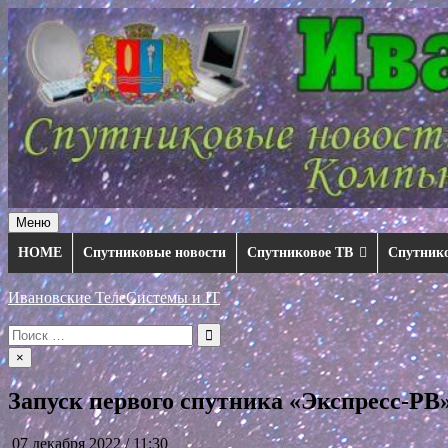
Перейти
к
содержимому
Меню
HOME
Спутниковые новости
Спутниковое ТВ
Спутник
Ивановские ТелеСистемы и IT
Искать:
×
Запуск первого спутника «Экспресс-РВ» 
07 декабря 2022 / 11:30