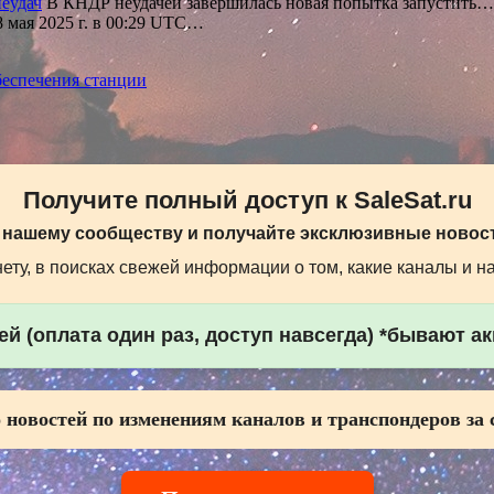
неудач
В КНДР неудачей завершилась новая попытка запустить…
 мая 2025 г. в 00:29 UTC…
еспечения станции
Получите полный доступ к SaleSat.ru
 нашему сообществу и получайте эксклюзивные новост
ту, в поисках свежей информации о том, какие каналы и н
й (оплата один раз, доступ навсегда) *бывают а
 новостей по изменениям каналов и транспондеров за 