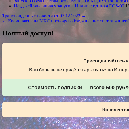
Запуск разведывательного спутника в КНДР закончился 
Неудачей завершился запуск в Индии спутника EOS-09
18
Навигация
Транспондерные новости от 07.12.2022 →
← Космонавты на МКС проводят обслуживание систем жинеоб
по
записям
Полный доступ!
Присоединяйтесь к
Вам больше не придётся «рыскать» по Интерне
Стоимость подписки — всего 500 рубле
Количество