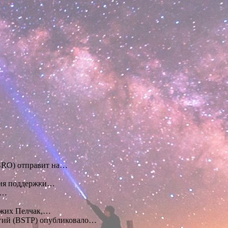
ISRO) отправит на…
ения поддержки…
е…
ржих Пелчак,…
огий (BSTP) опубликовало…