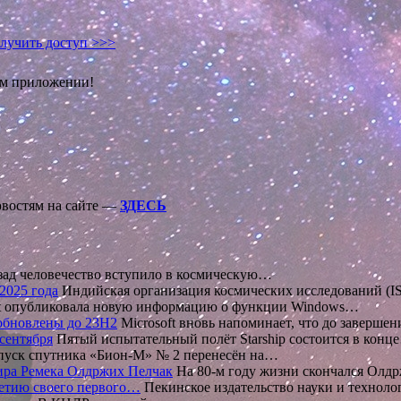
лучить доступ >>>
ом приложении!
овостям на сайте —
ЗДЕСЬ
зад человечество вступило в космическую…
2025 года
Индийская организация космических исследований (
ft опубликовала новую информацию о функции Windows…
 обновлены до 23H2
Microsoft вновь напоминает, что до заверш
 сентября
Пятый испытательный полёт Starship состоится в конц
пуск спутника «Бион-М» № 2 перенесён на…
мира Ремека Олдржих Пелчак
На 80-м году жизни скончался Олд
летию своего первого…
Пекинское издательство науки и технол