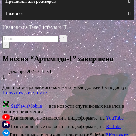
Прошивки для ресиверов
Полезное
Ивановские ТелеСистемы и IT
Искать:
×
Миссия “Артемида-1” завершена
11 декабря 2022 / 21:30
1
Для просмотра данного контента, у вас должен быть доступ.
Получить доступ >>>
SatNewsMobile
— все новости спутниковых каналов в
одном приложении!
Транспондерные новости в видеоформате, на
YouTube
Транспондерные новости в видеоформате, на
RuTube
Ежедневные спутниковые новости от SaleSat
ВКонтакте