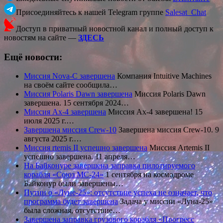
Присоединяйтесь к нашей Telegram группе
Salesat_Chat
Доступ в приватный новостной канал и полный доступ к
новостям на сайте —
ЗДЕСЬ
Ещё новости:
Миссия Nova-C завершена
Компания Intuitive Machines
на своём сайте сообщила…
Миссия Polaris Dawn завершена
Миссия Polaris Dawn
завершена. 15 сентября 2024…
Миссия Ax-4 завершена
Миссия Ax-4 завершена! 15
июля 2025 г.…
Завершена миссия Crew-10
Завершена миссия Crew-10. 9
августа 2025 г.…
Миссия rtemis II успешно завершена
Миссия Artemis II
успешно завершена. 11 апреля…
На Байконуре завершена заправка пилотируемого
корабля «Союз МС-24»
1 сентября на космодроме
Байконур были завершены…
Путин о «Луне-25»: отсутствие успеха не означает, что
программа будет завершена
Задача у миссии «Луна-25»
была сложная, отсутствие…
Завершена заправка грузового корабля «Прогресс