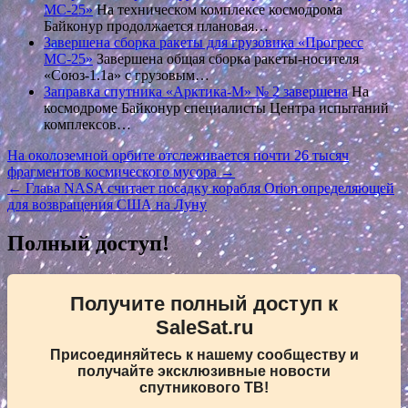
МС-25»
На техническом комплексе космодрома
Байконур продолжается плановая…
Завершена сборка ракеты для грузовика «Прогресс
МС-25»
Завершена общая сборка ракеты-носителя
«Союз-1.1а» с грузовым…
Заправка спутника «Арктика-М» № 2 завершена
На
космодроме Байконур специалисты Центра испытаний
комплексов…
Навигация
На околоземной орбите отслеживается почти 26 тысяч
фрагментов космического мусора →
по
← Глава NASA считает посадку корабля Orion определяющей
записям
для возвращения США на Луну
Полный доступ!
Получите полный доступ к
SaleSat.ru
Присоединяйтесь к нашему сообществу и
получайте эксклюзивные новости
спутникового ТВ!