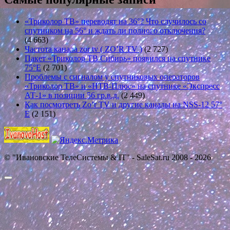
«Триколор ТВ» переводят на 36°? Что случилось со
спутником на 56° и ждать ли полного отключения?
(4 663)
Частота канала zor tv ( ZO’R TV )
(2 727)
Пакет «Триколор ТВ Сибирь» появился на спутнике
75°E
(2 701)
Проблемы с сигналом у спутниковых операторов
«Триколор ТВ» и «НТВ-Плюс» на спутнике «Экспресс
АТ-1» в позиции 56 гр.в.д.
(2 449)
Как посмотреть Zo’r TV и другие каналы на NSS-12 57°
E
(2 151)
© "Ивановские ТелеСистемы & IT" - SaleSat.ru 2008 - 2026
Прокрутить
вверх