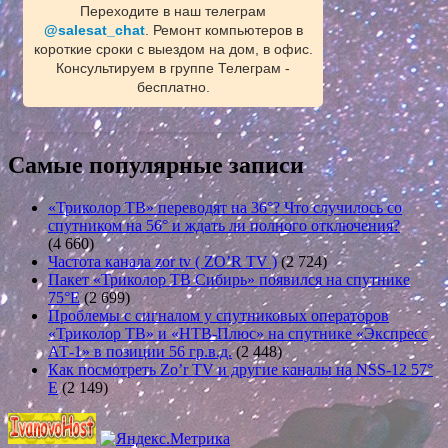
Переходите в наш телеграм
@salesat_chat
. Ремонт компьютеров в
короткие сроки с выездом на дом, в офис.
Консультируем в группе Телеграм -
бесплатно.
Самые популярные записи
«Триколор ТВ» переводят на 36°? Что случилось со
спутником на 56° и ждать ли полного отключения?
(4 660)
Частота канала zor tv ( ZO’R TV )
(2 724)
Пакет «Триколор ТВ Сибирь» появился на спутнике
75°E
(2 699)
Проблемы с сигналом у спутниковых операторов
«Триколор ТВ» и «НТВ-Плюс» на спутнике «Экспресс
АТ-1» в позиции 56 гр.в.д.
(2 448)
Как посмотреть Zo’r TV и другие каналы на NSS-12 57°
E
(2 149)