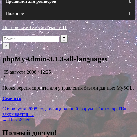
Прошивки для ресиверов
Полезное
Ивановские ТелеСистемы и IT
Искать:
×
phpMyAdmin-3.1.3-all-languages
05 августа 2008 / 12:25
2
Новая версия скрипта для управления базами данных MySQL.
Скачать
Навигация
С 6 августа 2008 года официальный форум «Триколор ТВ»
закрывается →
по
← HostsXpert
записям
Полный доступ!