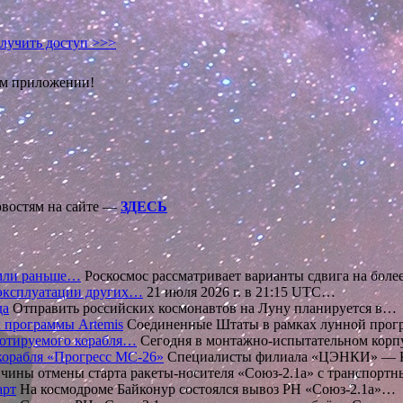
лучить доступ >>>
ом приложении!
овостям на сайте —
ЗДЕСЬ
емли раньше…
Роскосмос рассматривает варианты сдвига на бол
 эксплуатации других…
21 июля 2026 г. в 21:15 UTC…
да
Отправить российских космонавтов на Луну планируется в…
х программы Artemis
Соединенные Штаты в рамках лунной прог
илотируемого корабля…
Сегодня в монтажно-испытательном корп
 корабля «Прогресс МС-26»
Специалисты филиала «ЦЭНКИ» — 
ины отмены старта ракеты-носителя «Союз-2.1а» с транспор
арт
На космодроме Байконур состоялся вывоз РН «Союз-2.1а»…