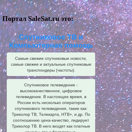
Портал SaleSat.ru это:
Спутниковое ТВ и
Компьютерная помощь
Самые свежие спутниковые новости,
самые свежие и актуальные спутниковые
транспондеры (частоты).
Спутниковое телевидение -
высококачественное, цифровое
телевидение. В настоящее время, в
России есть несколько операторов
спутникового телевидения, такие как:
Триколор ТВ, Телекарта, НТВ+, и др. По
соотношению цена-качество, лидирует
Триколор ТВ. В него входят как платные