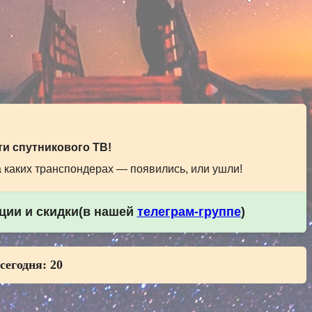
и спутникового ТВ!
а каких транспондерах — появились, или ушли!
кции и скидки(в нашей
телеграм-группе
)
 сегодня:
20