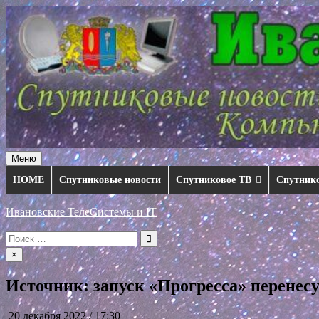
Перейти
к
содержимому
Меню
HOME
Спутниковые новости
Спутниковое ТВ
Спутник
Ивановские ТелеСистемы и IT
Искать:
×
Источник: запуск «Прогресса» перенес
20 декабря 2022 / 17:30