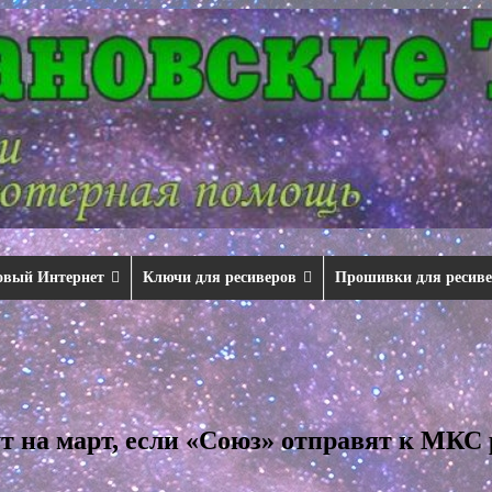
овый Интернет
Ключи для ресиверов
Прошивки для ресив
ут на март, если «Союз» отправят к МКС