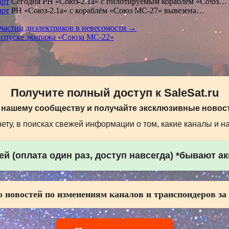
арт
Сегодня РН «Союз-2.1а» с пилотируемым кораблём «Союз…
арт
РН «Союз-2.1а» с кораблём «Союз МС-27» вывезена…
частиц диэлектриков в невесомости →
 спуске экипажа «Союза МС-22»
Получите полный доступ к SaleSat.ru
 нашему сообществу и получайте эксклюзивные новост
ту, в поисках свежей информации о том, какие каналы и н
й (оплата один раз, доступ навсегда) *бывают а
 новостей по изменениям каналов и транспондеров за