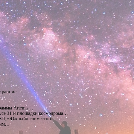
ее ранние…
раммы Artemis…
усе 31-й площадки космодрома…
КЦ «Южный» совместно…
тным…