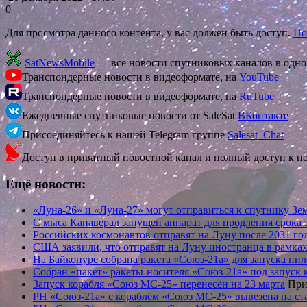
0
Для просмотра данного контента, у вас должен быть доступ.
По
SatNewsMobile
— все новости спутниковых каналов в одн
Транспондерные новости в видеоформате, на
YouTube
Транспондерные новости в видеоформате, на
RuTube
Ежедневные спутниковые новости от SaleSat
ВКонтакте
Присоединяйтесь к нашей Telegram группе
Salesat_Chat
Доступ в приватный новостной канал и полный доступ к н
Ещё новости:
«Луна-26» и «Луна-27» могут отправиться к спутнику З
С мыса Канаверал запущен аппарат для продления срока
Российских космонавтов отправят на Луну после 2031 го
США заявили, что отправят на Луну иностранца в рамка
На Байконуре собрана ракета «Союз-21а» для запуска п
Собран «пакет» ракеты-носителя «Союз-21а» под запуск
Запуск корабля «Союз МС-25» перенесён на 23 марта
Прич
РН «Союз-21а» с кораблём «Союз МС-25» вывезена на ст