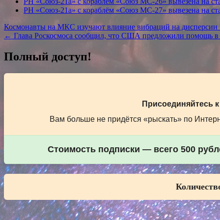
РН «Союз-21а» с кораблём «Союз МС-26» вывезена на ст
РН «Союз-21а» с кораблём «Союз МС-27» вывезена на ст
Навигация
Космонавты на МКС изучают влияние вибраций на дисперсии 
← Глава Роскосмоса сообщил, что США предложили помощь в
по
записям
Полный доступ!
Присоединяйтесь к
Вам больше не придётся «рыскать» по Интерне
Стоимость подписки — всего 500 рубле
Количество