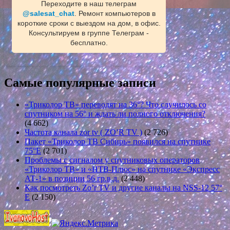
Переходите в наш телеграм
@salesat_chat
. Ремонт компьютеров в
короткие сроки с выездом на дом, в офис.
Консультируем в группе Телеграм -
бесплатно.
Самые популярные записи
«Триколор ТВ» переводят на 36°? Что случилось со
спутником на 56° и ждать ли полного отключения?
(4 662)
Частота канала zor tv ( ZO’R TV )
(2 726)
Пакет «Триколор ТВ Сибирь» появился на спутнике
75°E
(2 701)
Проблемы с сигналом у спутниковых операторов
«Триколор ТВ» и «НТВ-Плюс» на спутнике «Экспресс
АТ-1» в позиции 56 гр.в.д.
(2 448)
Как посмотреть Zo’r TV и другие каналы на NSS-12 57°
E
(2 150)