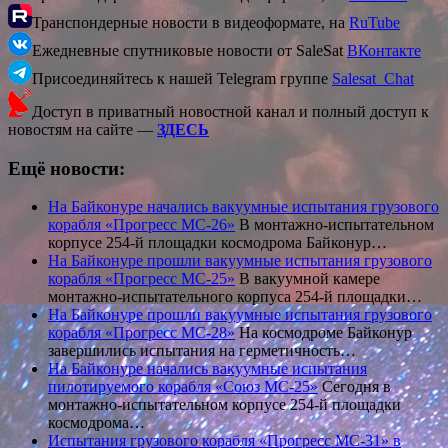
Транспондерные новости в видеоформате, на
RuTube
Ежедневные спутниковые новости от SaleSat
ВКонтакте
Присоединяйтесь к нашей Telegram группе
Salesat_Chat
Доступ в приватный новостной канал и полный доступ к
новостям на сайте —
ЗДЕСЬ
Ещё новости:
На Байконуре начались вакуумные испытания грузового
корабля «Прогресс МС-26»
В монтажно-испытательном
корпусе 254-й площадки космодрома Байконур…
На Байконуре прошли вакуумные испытания грузового
корабля «Прогресс МС-25»
В вакуумной камере
монтажно-испытательного корпуса 254-й площадки…
На Байконуре прошли вакуумные испытания грузового
корабля «Прогресс МС-28»
На космодроме Байконур
завершились испытания на герметичность…
На Байконуре начались вакуумные испытания
пилотируемого корабля «Союз МС-25»
Сегодня в
монтажно-испытательном корпусе 254-й площадки
космодрома…
Испытания грузового корабля «Прогресс МС-31» в