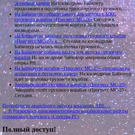
безэховой камере
На космодроме Байконур
продолжается подготовка транспортного грузового…
На Байконуре собрали ракету для запуска к МКС
грузового корабля «Прогресс МС-26»
Сегодня в
монтажно-испытательном корпусе 31-й площадки
космодрома…
На Байконуре началась подготовка грузового корабля
«Прогресс МС-27» к…
Сегодня на космодроме
Байконур началась подготовка грузового…
На Байконуре собрана ракета для запуска грузового
корабля
На космодроме Байкоунр завершена общая
сборка РН…
На Байконуре корабль «Прогресс МС-25» отправили на
испытания в безэховую камеру
На космодроме Байконур
идет подготовка грузового корабля…
Завершён полёт грузового корабля «Прогресс МС-25»
Завершён полёт грузового корабля «Прогресс МС-25».
Сегодня…
Навигация
Подробности аварийного запуска компании ABL →
← В Роскосмосе прокомментировали возобновление работы
по
германского телескопа «Спектра-РГ»
записям
Полный доступ!