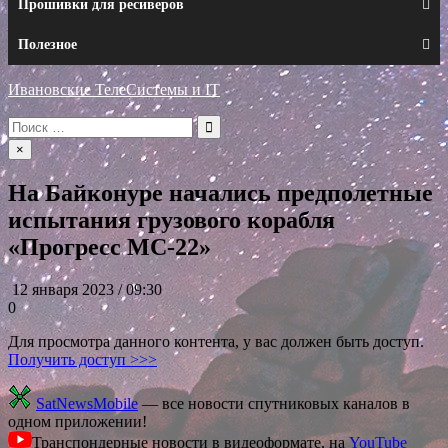
Прошивки для ресиверов
Полезное
Ивановские ТелеСистемы и IT
Искать:
×
На Байконуре начались предполетные
испытания грузового корабля
«Прогресс МС-22»
12 января 2023 / 09:30
0
Для просмотра данного контента, у вас должен быть доступ.
Получить доступ >>>
SatNewsMobile
— все новости спутниковых каналов в
одном приложении!
Транспондерные новости в видеоформате, на
YouTube