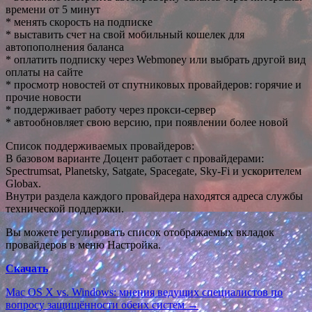
времени от 5 минут
* менять скорость на подписке
* выставить счет на свой мобильный кошелек для
автопополнения баланса
* оплатить подписку через Webmoney или выбрать другой вид
оплаты на сайте
* просмотр новостей от спутниковых провайдеров: горячие и
прочие новости
* поддерживает работу через прокси-сервер
* автообновляет свою версию, при появлении более новой
Список поддерживаемых провайдеров:
В базовом варианте Доцент работает с провайдерами:
Spectrumsat, Planetsky, Satgate, Spacegate, Sky-Fi и ускорителем
Globax.
Внутри раздела каждого провайдера находятся адреса службы
технической поддержки.
Вы можете регулировать список отображаемых вкладок
провайдеров в меню Настройка.
Скачать
Навигация
Mac OS X vs. Windows: мнения ведущих специалистов по
вопросу защищённости обеих систем →