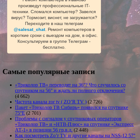
произведут профессиональные IT-
техники. Сломался компьютер? Завелся
вирус? Тормозит, виснет, не загружается?
Переходите в наш телеграм
@salesat_chat
. Ремонт компьютеров в
короткие сроки с выездом на дом, в офис.
Консультируем в группе Телеграм -
бесплатно.
Самые популярные записи
«Триколор ТВ» переводят на 36°? Что случилось со
спутником на 56° и ждать ли полного отключения?
(4 662)
Частота канала zor tv ( ZO’R TV )
(2 726)
Пакет «Триколор ТВ Сибирь» появился на спутнике
75°E
(2 701)
Проблемы с сигналом у спутниковых операторов
«Триколор ТВ» и «НТВ-Плюс» на спутнике «Экспресс
АТ-1» в позиции 56 гр.в.д.
(2 448)
Как посмотреть Zo’r TV и другие каналы на NSS-12 57°