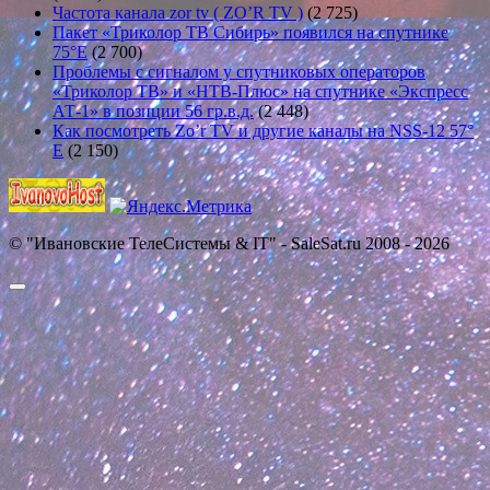
Частота канала zor tv ( ZO’R TV )
(2 725)
Пакет «Триколор ТВ Сибирь» появился на спутнике
75°E
(2 700)
Проблемы с сигналом у спутниковых операторов
«Триколор ТВ» и «НТВ-Плюс» на спутнике «Экспресс
АТ-1» в позиции 56 гр.в.д.
(2 448)
Как посмотреть Zo’r TV и другие каналы на NSS-12 57°
E
(2 150)
© "Ивановские ТелеСистемы & IT" - SaleSat.ru 2008 - 2026
Прокрутить
вверх