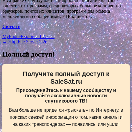
В Справке CCProxy дается подробное описание настроек
клиентских программ, среди которых большое количество
браузеров, почтовых клиентов, программ для обмена
мгновенными сообщениями, FTP-клиентов.
Скачать
Навигация
MyPhoneExplorer_1.7.2 →
← Http File Server 2.2e
по
записям
Полный доступ!
Получите полный доступ к
SaleSat.ru
Присоединяйтесь к нашему сообществу и
получайте эксклюзивные новости
спутникового ТВ!
Вам больше не придётся «рыскать» по Интернету, в
поисках свежей информации о том, какие каналы и
на каких транспондерах — появились, или ушли!