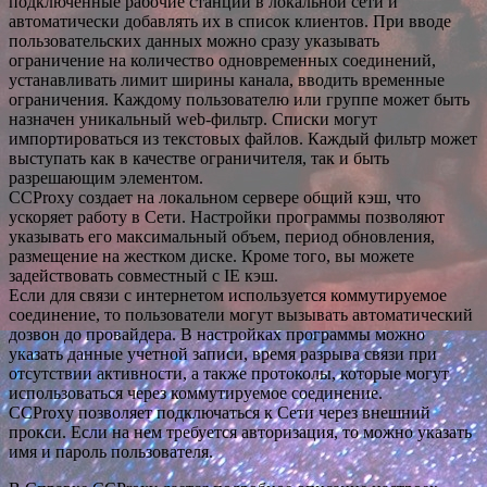
подключенные рабочие станции в локальной сети и
автоматически добавлять их в список клиентов. При вводе
пользовательских данных можно сразу указывать
ограничение на количество одновременных соединений,
устанавливать лимит ширины канала, вводить временные
ограничения. Каждому пользователю или группе может быть
назначен уникальный web-фильтр. Списки могут
импортироваться из текстовых файлов. Каждый фильтр может
выступать как в качестве ограничителя, так и быть
разрешающим элементом.
CCProxy создает на локальном сервере общий кэш, что
ускоряет работу в Сети. Настройки программы позволяют
указывать его максимальный объем, период обновления,
размещение на жестком диске. Кроме того, вы можете
задействовать совместный с IE кэш.
Если для связи с интернетом используется коммутируемое
соединение, то пользователи могут вызывать автоматический
дозвон до провайдера. В настройках программы можно
указать данные учетной записи, время разрыва связи при
отсутствии активности, а также протоколы, которые могут
использоваться через коммутируемое соединение.
CCProxy позволяет подключаться к Сети через внешний
прокси. Если на нем требуется авторизация, то можно указать
имя и пароль пользователя.