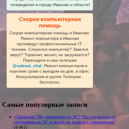
телевидения в городе Иваново и области!
Скорая компьютерная
помощь
Скорая компьютерная помощь в Иваново.
Ремонт компьютера в Иваново
произведут профессиональные IT-
техники. Сломался компьютер? Завелся
вирус? Тормозит, виснет, не загружается?
Переходите в наш телеграм
@salesat_chat
. Ремонт компьютеров в
короткие сроки с выездом на дом, в офис.
Консультируем в группе Телеграм -
бесплатно.
Самые популярные записи
«Триколор ТВ» переводят на 36°? Что случилось со
спутником на 56° и ждать ли полного отключения?
(4 661)