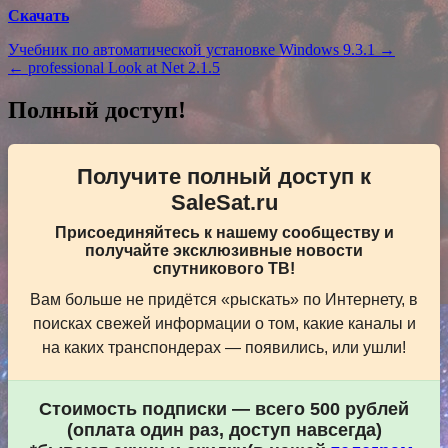
Скачать
Навигация
Учебник по автоматической установке Windows 9.3.1 →
← professional Look at Net 2.1.5
по
записям
Полный доступ!
Получите полный доступ к
SaleSat.ru
Присоединяйтесь к нашему сообществу и
получайте эксклюзивные новости
спутникового ТВ!
Вам больше не придётся «рыскать» по Интернету, в
поисках свежей информации о том, какие каналы и
на каких транспондерах — появились, или ушли!
Стоимость подписки — всего 500 рублей
(оплата один раз, доступ навсегда)