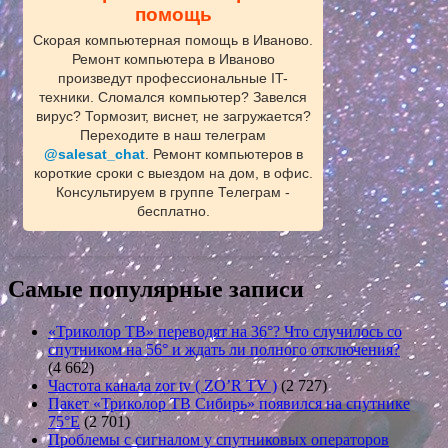
помощь
Скорая компьютерная помощь в Иваново.
Ремонт компьютера в Иваново
произведут профессиональные IT-
техники. Сломался компьютер? Завелся
вирус? Тормозит, виснет, не загружается?
Переходите в наш телеграм
@salesat_chat
. Ремонт компьютеров в
короткие сроки с выездом на дом, в офис.
Консультируем в группе Телеграм -
бесплатно.
Самые популярные записи
«Триколор ТВ» переводят на 36°? Что случилось со
спутником на 56° и ждать ли полного отключения?
(4 662)
Частота канала zor tv ( ZO’R TV )
(2 727)
Пакет «Триколор ТВ Сибирь» появился на спутнике
75°E
(2 701)
Проблемы с сигналом у спутниковых операторов