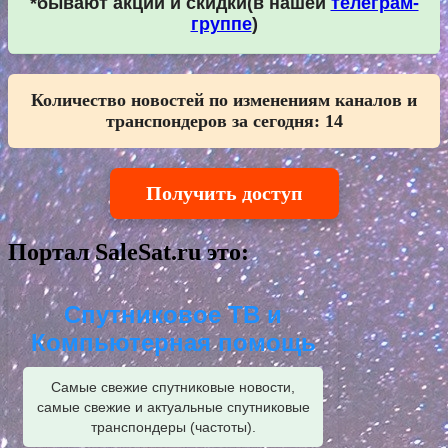
*бывают акции и скидки(в нашей
телеграм-
группе
)
Количество новостей по изменениям каналов и
транспондеров за сегодня:
14
Получить доступ
Портал SaleSat.ru это:
Спутниковое ТВ и
Компьютерная помощь
Самые свежие спутниковые новости,
самые свежие и актуальные спутниковые
транспондеры (частоты).