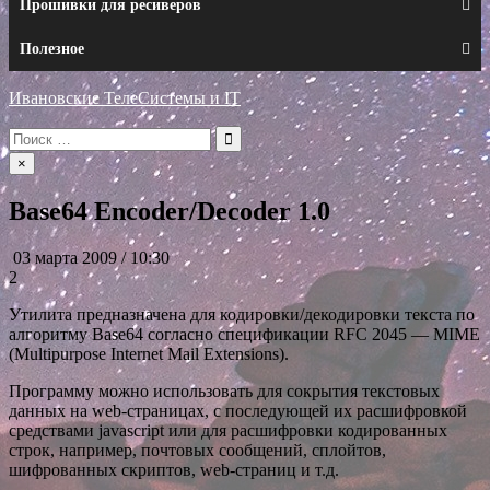
Прошивки для ресиверов
Полезное
Ивановские ТелеСистемы и IT
Искать:
×
Base64 Encoder/Decoder 1.0
03 марта 2009 / 10:30
2
Утилита предназначена для кодировки/декодировки текста по
алгоритму Base64 согласно спецификации RFC 2045 — MIME
(Multipurpose Internet Mail Extensions).
Программу можно использовать для сокрытия текстовых
данных на web-страницах, с последующей их расшифровкой
средствами javascript или для расшифровки кодированных
строк, например, почтовых сообщений, сплойтов,
шифрованных скриптов, web-страниц и т.д.