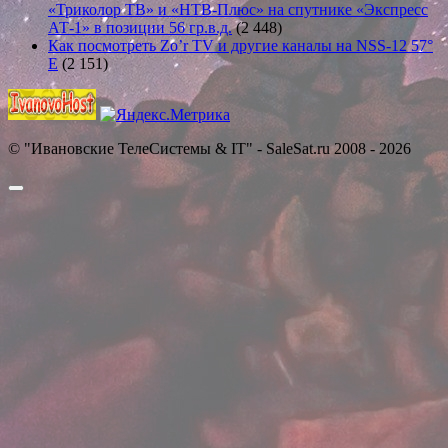
«Триколор ТВ» и «НТВ-Плюс» на спутнике «Экспресс
АТ-1» в позиции 56 гр.в.д.
(2 448)
Как посмотреть Zo’r TV и другие каналы на NSS-12 57°
E
(2 151)
© "Ивановские ТелеСистемы & IT" - SaleSat.ru 2008 - 2026
Прокрутить
вверх