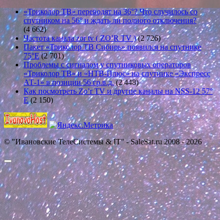
«Триколор ТВ» переводят на 36°? Что случилось со
спутником на 56° и ждать ли полного отключения?
(4 662)
Частота канала zor tv ( ZO’R TV )
(2 726)
Пакет «Триколор ТВ Сибирь» появился на спутнике
75°E
(2 701)
Проблемы с сигналом у спутниковых операторов
«Триколор ТВ» и «НТВ-Плюс» на спутнике «Экспресс
АТ-1» в позиции 56 гр.в.д.
(2 448)
Как посмотреть Zo’r TV и другие каналы на NSS-12 57°
E
(2 150)
© "Ивановские ТелеСистемы & IT" - SaleSat.ru 2008 - 2026
Прокрутить
вверх