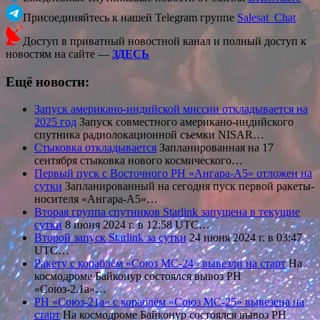
Присоединяйтесь к нашей Telegram группе
Salesat_Chat
Доступ в приватный новостной канал и полный доступ к
новостям на сайте —
ЗДЕСЬ
Ещё новости:
Запуск американо-индийской миссии откладывается на
2025 год
Запуск совместного американо-индийского
спутника радиолокационной съемки NISAR…
Стыковка откладывается
Запланированная на 17
сентября стыковка нового космического…
Первый пуск с Восточного РН «Ангара-А5» отложен на
сутки
Запланированный на сегодня пуск первой ракеты-
носителя «Ангара-А5»…
Вторая группа спутников Starlink запущена в текущие
сутки
8 июня 2024 г. в 12:58 UTC…
Второй запуск Starlink за сутки
24 июня 2024 г. в 03:47
UTC…
Ракету с кораблём «Союз МС-24» вывезли на старт
На
космодроме Байконур состоялся вывоз РН
«Союз-2.1а»…
РН «Союз-21а» с кораблём «Союз МС-25» вывезена на
старт
На космодроме Байконур состоялся вывоз РН