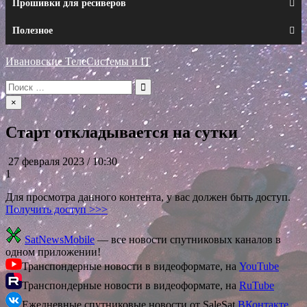
Прошивки для ресиверов
Полезное
Ивановские ТелеСистемы и IT
Искать:
×
Старт откладывается на сутки
27 февраля 2023 / 10:30
1
Для просмотра данного контента, у вас должен быть доступ.
Получить доступ >>>
SatNewsMobile
— все новости спутниковых каналов в
одном приложении!
Транспондерные новости в видеоформате, на
YouTube
Транспондерные новости в видеоформате, на
RuTube
Ежедневные спутниковые новости от SaleSat
ВКонтакте