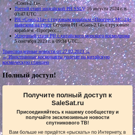
«Союз-2.1а»…
Третий старт индийской РН SSLV
16 августа 2024 г. в
03:47 UTC…
РН «Союз-21а» с грузовым кораблем «Прогресс МС-24»
вывезена на старт
Сегодня РН «Союз-2.1а» с грузовым
кораблем «Прогресс…
Успешный старт РН с китайского морского космодрома
5 сентября 2023 г. в 09:34 UTC…
Навигация
Транспондерные новости от 27.02.2023 →
← Иностранные космонавты полетят на китайскую
по
космическую станцию
записям
Полный доступ!
Получите полный доступ к
SaleSat.ru
Присоединяйтесь к нашему сообществу и
получайте эксклюзивные новости
спутникового ТВ!
Вам больше не придётся «рыскать» по Интернету, в