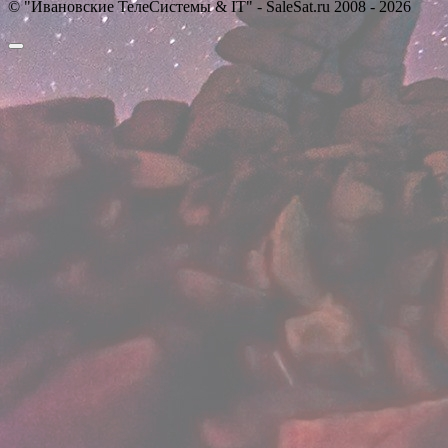
© "Ивановские ТелеСистемы & IT" - SaleSat.ru 2008 - 2026
Прокрутить
вверх