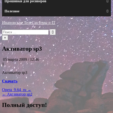
Прошивки для ресиверов
Полезное
Ивановские ТелеСистемы и IT
Искать:
×
Активатор sp3
05 марта 2009 / 12:46
1
Активатор sp3
Скачать
Навигация
Opera_9.64_ru →
← Активатор sp2
по
записям
Полный доступ!