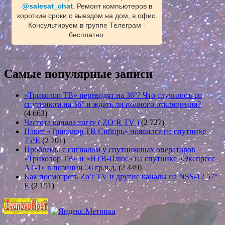
@salesat_chat
. Ремонт компьютеров в
короткие сроки с выездом на дом, в офис.
Консультируем в группе Телеграм -
бесплатно.
Самые популярные записи
«Триколор ТВ» переводят на 36°? Что случилось со
спутником на 56° и ждать ли полного отключения?
(4 663)
Частота канала zor tv ( ZO’R TV )
(2 727)
Пакет «Триколор ТВ Сибирь» появился на спутнике
75°E
(2 701)
Проблемы с сигналом у спутниковых операторов
«Триколор ТВ» и «НТВ-Плюс» на спутнике «Экспресс
АТ-1» в позиции 56 гр.в.д.
(2 449)
Как посмотреть Zo’r TV и другие каналы на NSS-12 57°
E
(2 151)