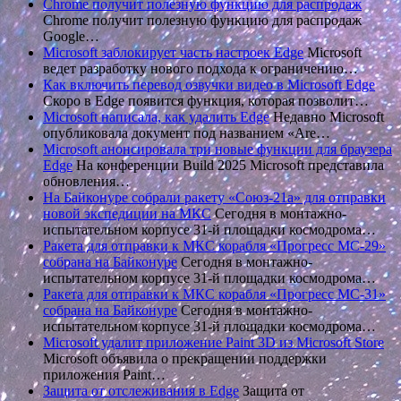
Chrome получит полезную функцию для распродаж
Chrome получит полезную функцию для распродаж
Google…
Microsoft заблокирует часть настроек Edge
Microsoft
ведет разработку нового подхода к ограничению…
Как включить перевод озвучки видео в Microsoft Edge
Скоро в Edge появится функция, которая позволит…
Microsoft написала, как удалить Edge
Недавно Microsoft
опубликовала документ под названием «Are…
Microsoft анонсировала три новые функции для браузера
Edge
На конференции Build 2025 Microsoft представила
обновления…
На Байконуре собрали ракету «Союз-21а» для отправки
новой экспедиции на МКС
Сегодня в монтажно-
испытательном корпусе 31-й площадки космодрома…
Ракета для отправки к МКС корабля «Прогресс МС-29»
собрана на Байконуре
Сегодня в монтажно-
испытательном корпусе 31-й площадки космодрома…
Ракета для отправки к МКС корабля «Прогресс МС-31»
собрана на Байконуре
Сегодня в монтажно-
испытательном корпусе 31-й площадки космодрома…
Microsoft удалит приложение Paint 3D из Microsoft Store
Microsoft объявила о прекращении поддержки
приложения Paint…
Защита от отслеживания в Edge
Защита от