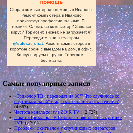
помощь
Скорая компьютерная помощь в Иваново.
Ремонт компьютера в Иваново
произведут профессиональные IT-
техники. Сломался компьютер? Завелся
вирус? Тормозит, виснет, не загружается?
Переходите в наш телеграм
@salesat_chat
. Ремонт компьютеров в
короткие сроки с выездом на дом, в офис.
Консультируем в группе Телеграм -
бесплатно.
Самые популярные записи
«Триколор ТВ» переводят на 36°? Что случилось со
спутником на 56° и ждать ли полного отключения?
(4 663)
Частота канала zor tv ( ZO’R TV )
(2 727)
Пакет «Триколор ТВ Сибирь» появился на спутнике
75°E
(2 701)
Проблемы с сигналом у спутниковых операторов