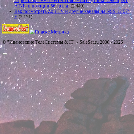
«Триколор ТВ» и «НТВ-Плюс» на спутнике «Экспресс
АТ-1» в позиции 56 гр.в.д.
(2 449)
Как посмотреть Zo’r TV и другие каналы на NSS-12 57°
E
(2 151)
© "Ивановские ТелеСистемы & IT" - SaleSat.ru 2008 - 2026
Прокрутить
вверх