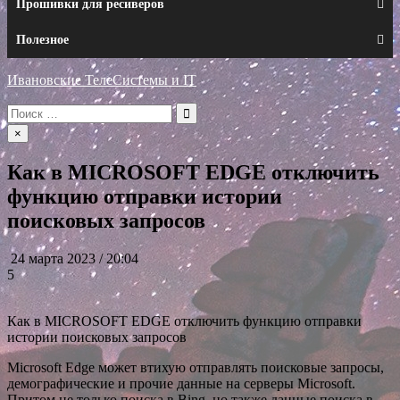
Прошивки для ресиверов
Полезное
Ивановские ТелеСистемы и IT
Искать:
×
Как в MICROSOFT EDGE отключить
функцию отправки истории
поисковых запросов
24 марта 2023 / 20:04
5
Как в MICROSOFT EDGE отключить функцию отправки
истории поисковых запросов
Microsoft Edge может втихую отправлять поисковые запросы,
демографические и прочие данные на серверы Microsoft.
Притом не только поиска в Bing, но также данные поиска в