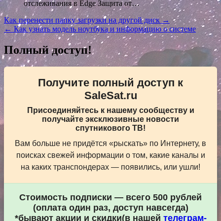
отслеживания в Edge Защита от…
Навигация
Как перенести папку загрузки на другой диск →
← Как узнать модель ноутбука и информацию о системе
по
записям
Полный доступ!
Получите полный доступ к
SaleSat.ru
Присоединяйтесь к нашему сообществу и
получайте эксклюзивные новости
спутникового ТВ!
Вам больше не придётся «рыскать» по Интернету, в
поисках свежей информации о том, какие каналы и
на каких транспондерах — появились, или ушли!
Стоимость подписки — всего 500 рублей
(оплата один раз, доступ навсегда)
*бывают акции и скидки(в нашей
телеграм-