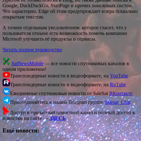
Google, DuckDuckGo, StartPage и прочих поисковых систем.
Что характерно, Edge об этом предупреждает юзера буквально
открытым текстом.
А точнее отдельным уведомлением, которое гласит, что у
пользователя отныне есть возможность помочь компании
Microsoft улучшить её продукты и сервисы.
Читать полное руководство
SatNewsMobile
— все новости спутниковых каналов в
одном приложении!
Транспондерные новости в видеоформате, на
YouTube
Транспондерные новости в видеоформате, на
RuTube
Ежедневные спутниковые новости от SaleSat
ВКонтакте
Присоединяйтесь к нашей Telegram группе
Salesat_Chat
Доступ в приватный новостной канал и полный доступ к
новостям на сайте —
ЗДЕСЬ
Ещё новости: