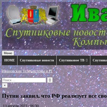
Перейти
к
содержимому
Меню
HOME
Спутниковые новости
Спутниковое ТВ
Спутник
Ивановские ТелеСистемы и IT
Искать:
×
Путин заявил, что РФ реализует все св
13 апреля 2023 / 06:30