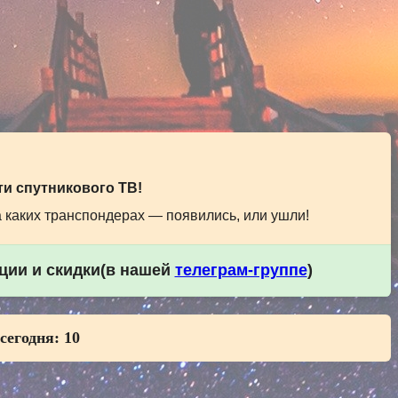
и спутникового ТВ!
а каких транспондерах — появились, или ушли!
кции и скидки(в нашей
телеграм-группе
)
 сегодня:
10