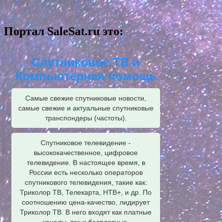
Портал SaleSat.ru это:
Спутниковое ТВ и
Компьютерная помощь
Самые свежие спутниковые новости,
самые свежие и актуальные спутниковые
транспондеры (частоты).
Спутниковое телевидение -
высококачественное, цифровое
телевидение. В настоящее время, в
России есть несколько операторов
спутникового телевидения, такие как:
Триколор ТВ, Телекарта, НТВ+, и др. По
соотношению цена-качество, лидирует
Триколор ТВ. В него входят как платные