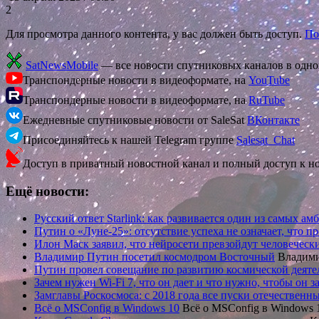
2
Для просмотра данного контента, у вас должен быть доступ.
По
SatNewsMobile
— все новости спутниковых каналов в одн
Транспондерные новости в видеоформате, на
YouTube
Транспондерные новости в видеоформате, на
RuTube
Ежедневные спутниковые новости от SaleSat
ВКонтакте
Присоединяйтесь к нашей Telegram группе
Salesat_Chat
Доступ в приватный новостной канал и полный доступ к н
Ещё новости:
Русский ответ Starlink: как развивается один из самых 
Путин о «Луне-25»: отсутствие успеха не означает, что п
Илон Маск заявил, что нейросети превзойдут человеческ
Владимир Путин посетил космодром Восточный
Владими
Путин провел совещание по развитию космической деяте
Зачем нужен Wi-Fi 7, что он дает и что нужно, чтобы он з
Замглавы Роскосмоса: с 2018 года все пуски отечествен
Всё о MSConfig в Windows 10
Всё о MSConfig в Windows