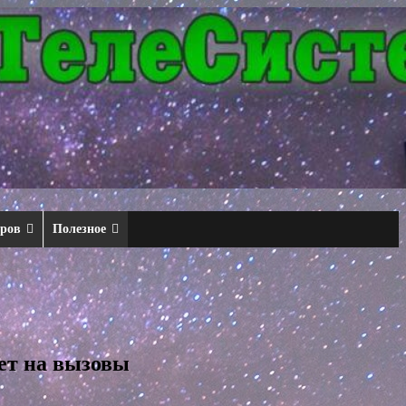
еров
Полезное
вет на вызовы