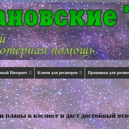
овый Интернет
Ключи для ресиверов
Прошивки для ресив
ои планы в космосе и даст достойный от