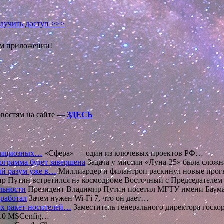
лучить доступ >>>
ом приложении!
овостям на сайте —
ЗДЕСЬ
амбициозных…
«Сфера» — один из ключевых проектов РФ…
рограмма будет завершена
Задача у миссии «Луна-25» была сложн
ий разум уже в…
Миллиардер и филантроп раскинул новые про
р Путин встретился на космодроме Восточный с Председателе
льности
Президент Владимир Путин посетил МГТУ имени Баум
аработал
Зачем нужен Wi-Fi 7, что он дает…
ных ракет-носителей…
Заместитель генерального директора госк
 10 MSConfig…