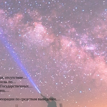
ая, отсутствие…
гнозы по…
м Государственных…
ана,…
орпорации по средствам выведения,…