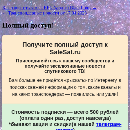
Навигация
Как защититься от UEFI- буткита BlackLotus →
← Транспондерные новости от 17.04.2023
по
записям
Полный доступ!
Получите полный доступ к
SaleSat.ru
Присоединяйтесь к нашему сообществу и
получайте эксклюзивные новости
спутникового ТВ!
Вам больше не придётся «рыскать» по Интернету, в
поисках свежей информации о том, какие каналы и
на каких транспондерах — появились, или ушли!
Стоимость подписки — всего 500 рублей
(оплата один раз, доступ навсегда)
*бывают акции и скидки(в нашей
телеграм-