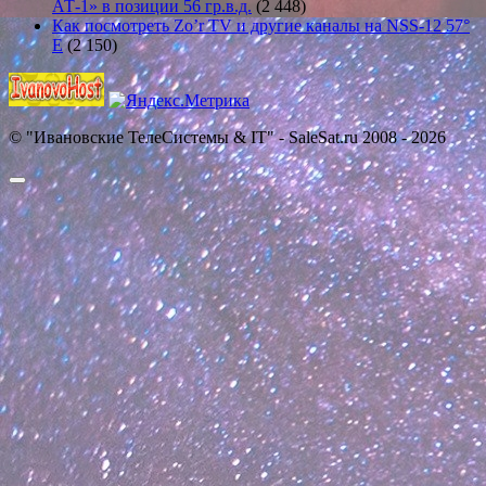
АТ-1» в позиции 56 гр.в.д.
(2 448)
Как посмотреть Zo’r TV и другие каналы на NSS-12 57°
E
(2 150)
© "Ивановские ТелеСистемы & IT" - SaleSat.ru 2008 - 2026
Прокрутить
вверх