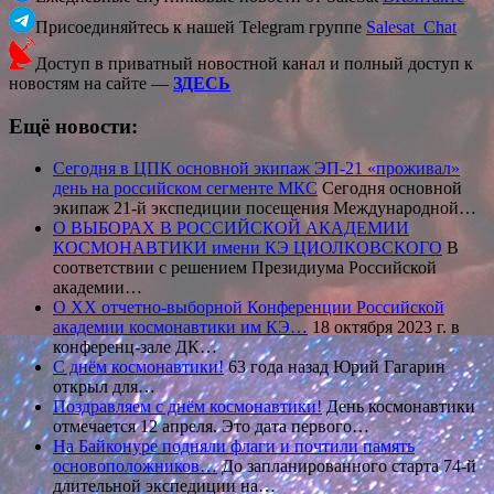
Присоединяйтесь к нашей Telegram группе
Salesat_Chat
Доступ в приватный новостной канал и полный доступ к
новостям на сайте —
ЗДЕСЬ
Ещё новости:
Сегодня в ЦПК основной экипаж ЭП-21 «проживал»
день на российском сегменте МКС
Сегодня основной
экипаж 21-й экспедиции посещения Международной…
О ВЫБОРАХ В РОССИЙСКОЙ АКАДЕМИИ
КОСМОНАВТИКИ имени КЭ ЦИОЛКОВСКОГО
В
соответствии с решением Президиума Российской
академии…
О XХ отчетно-выборной Конференции Российской
академии космонавтики им КЭ…
18 октября 2023 г. в
конференц-зале ДК…
С днём космонавтики!
63 года назад Юрий Гагарин
открыл для…
Поздравляем с днём космонавтики!
День космонавтики
отмечается 12 апреля. Это дата первого…
На Байконуре подняли флаги и почтили память
основоположников…
До запланированного старта 74-й
длительной экспедиции на…