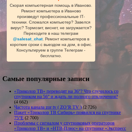
Скорая компьютерная помощь в Иваново.
Ремонт компьютера в Иваново
произведут профессиональные IT-
техники. Сломался компьютер? Завелся
вирус? Тормозит, виснет, не загружается?
Переходите в наш телеграм
@salesat_chat
. Ремонт компьютеров в
короткие сроки с выездом на дом, в офис.
Консультируем в группе Телеграм -
бесплатно.
Самые популярные записи
«Триколор ТВ» переводят на 36°? Что случилось со
спутником на 56° и ждать ли полного отключения?
(4 662)
Частота канала zor tv ( ZO’R TV )
(2 726)
Пакет «Триколор ТВ Сибирь» появился на спутнике
75°E
(2 700)
Проблемы с сигналом у спутниковых операторов
«Триколор ТВ» и «НТВ-Плюс» на спутнике «Экспресс