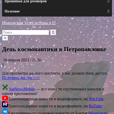
Прошивки для ресиверов
Полезное
Ивановские ТелеСистемы и IT
Искать:
×
День космонавтики в Петропавловке
16 апреля 2023 / 21:30
1
Для просмотра данного контента, у вас должен быть доступ.
Получить доступ >>>
SatNewsMobile
— все новости спутниковых каналов в
одном приложении!
Транспондерные новости в видеоформате, на
YouTube
Транспондерные новости в видеоформате, на
RuTube
Ежедневные спутниковые новости от SaleSat
ВКонтакте