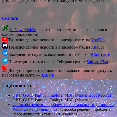
утилиты для работы в сети, антивирусы и многое другое.
Скачать
SatNewsMobile
— все новости спутниковых каналов в
одном приложении!
Транспондерные новости в видеоформате, на
YouTube
Транспондерные новости в видеоформате, на
RuTube
Ежедневные спутниковые новости от SaleSat
ВКонтакте
Присоединяйтесь к нашей Telegram группе
Salesat_Chat
Доступ в приватный новостной канал и полный доступ к
новостям на сайте —
ЗДЕСЬ
Ещё новости:
GPT (GUID Partition Table) и MBR (Master Boot Record)
GPT (GUID Partition Table) и MBR (Master…
4 способа решения проблемы невозможности установки
Windows на данный диск
4 способа решения проблемы
невозможности установки Windows…