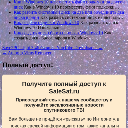
Как в Windows 10 переместить файл подкачки на другой
диск
Как в Windows 10 переместить файл подкачки…
Как разбить системный диск на два или объединить два
диска в один
Как разбить системный диск на два или…
Как разделить диск в Windows 10
Как разделить диск в
Windows 10 Изначально…
Как создать диск сброса пароля в Windows 10
Как
создать диск сброса пароля в Windows…
Навигация
Save2PC Light 3.46 бывшая YouTube Downloader →
← Autorun Virus Remover
по
записям
Полный доступ!
Получите полный доступ к
SaleSat.ru
Присоединяйтесь к нашему сообществу и
получайте эксклюзивные новости
спутникового ТВ!
Вам больше не придётся «рыскать» по Интернету, в
поисках свежей информации о том, какие каналы и