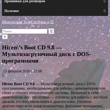
Прошивки для ресиверов
Полезное
Ивановские ТелеСистемы и IT
Искать:
×
Hiren\’s Boot CD 9.8 —
Мультизагрузочный диск с DOS-
программами
25 февраля 2010 / 21:08
5
Hirens Boot CD 9.8
— Мультизагрузочный диск с DOS-
программами, необходимыми для работы с компьютером при
сбоях и отказах операционной системы. Включает в себя
практически все, что нужно — утилиты для работы с жестким
диском, его восстановления и диагностики, утилиты
диагностики всех узлов компьютера, файловые менеджеры,