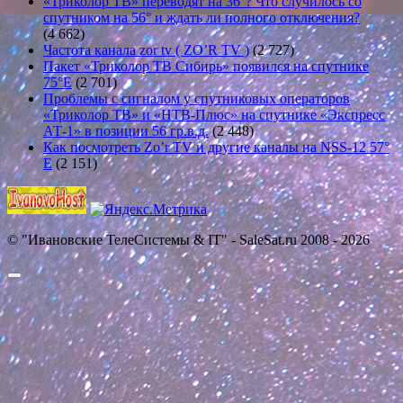
«Триколор ТВ» переводят на 36°? Что случилось со
спутником на 56° и ждать ли полного отключения?
(4 662)
Частота канала zor tv ( ZO’R TV )
(2 727)
Пакет «Триколор ТВ Сибирь» появился на спутнике
75°E
(2 701)
Проблемы с сигналом у спутниковых операторов
«Триколор ТВ» и «НТВ-Плюс» на спутнике «Экспресс
АТ-1» в позиции 56 гр.в.д.
(2 448)
Как посмотреть Zo’r TV и другие каналы на NSS-12 57°
E
(2 151)
© "Ивановские ТелеСистемы & IT" - SaleSat.ru 2008 - 2026
Прокрутить
вверх