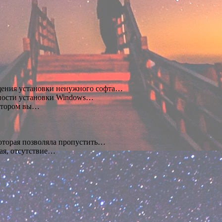
щения установки ненужного софта…
ности установки Windows…
котором вы…
торая позволяла пропустить…
ая, отсутствие…