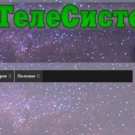
еров
Полезное