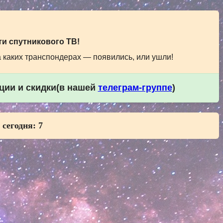
и спутникового ТВ!
а каких транспондерах — появились, или ушли!
кции и скидки(в нашей
телеграм-группе
)
 сегодня:
7