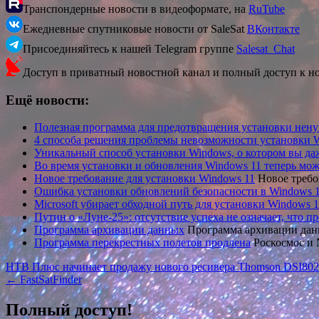
Транспондерные новости в видеоформате, на
RuTube
Ежедневные спутниковые новости от SaleSat
ВКонтакте
Присоединяйтесь к нашей Telegram группе
Salesat_Chat
Доступ в приватный новостной канал и полный доступ к н
Ещё новости:
Полезная программа для предотвращения установки нену
4 способа решения проблемы невозможности установки 
Уникальный способ установки Windows, о котором вы да
Во время установки и обновления Windows 11 теперь мо
Новое требование для установки Windows 11
Новое требо
Ошибка установки обновлений безопасности в Windows 
Microsoft убирает обходной путь для установки Windows 1
Путин о «Луне-25»: отсутствие успеха не означает, что п
Программа архивации данных
Программа архивации дан
Программа перекрестных полетов продлена
Роскосмос и
Навигация
НТВ Плюс начинает продажу нового ресивера Thomson DSI8
← FastSatFinder
по
записям
Полный доступ!