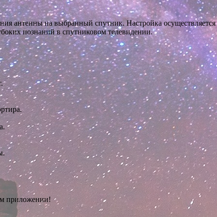
ия антенны на выбранный спутник. Настройка осуществляется 
лубоких познаний в спутниковом телевидении.
.
ртира.
а.
ы.
ом приложении!