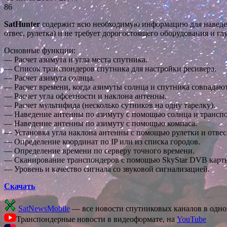
86
SatHunter
содержит всю необходимую информацию для наведен
отвес, рулетка) и не требует дорогостоящего оборудования и г
Основные функции:
— Расчет азимута и угла места спутника.
— Список транспондеров спутника для настройки ресивера.
— Расчет азимута солнца.
— Расчет времени, когда азимуты солнца и спутника совпадают
— Расчет угла офсетности и наклона антенны.
— Расчет мультифида (несколько сутников на одну тарелку).
— Наведение антенны по азимуту с помощью солнца и транспо
— Наведение антенны по азимуту с помощью компаса.
— Установка угла наклона антенны с помощью рулетки и отвес
— Определение координат по IP или из списка городов.
— Определение времени по серверу точного времени.
— Сканирование транспондеров с помощью SkyStar DVB карт
— Уровень и качество сигнала со звуковой сигнализацией.
Скачать
SatNewsMobile
— все новости спутниковых каналов в одн
Транспондерные новости в видеоформате, на
YouTube