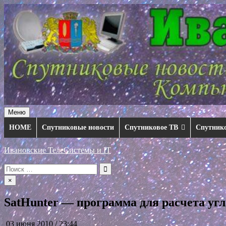
Перейти
к
содержимому
Меню
HOME
Спутниковые новости
Спутниковое ТВ
Спутник
Ивановские ТелеСистемы и IT
Искать:
×
SatHunter — программа для расчета уг
03 июня 2010 / 23:44