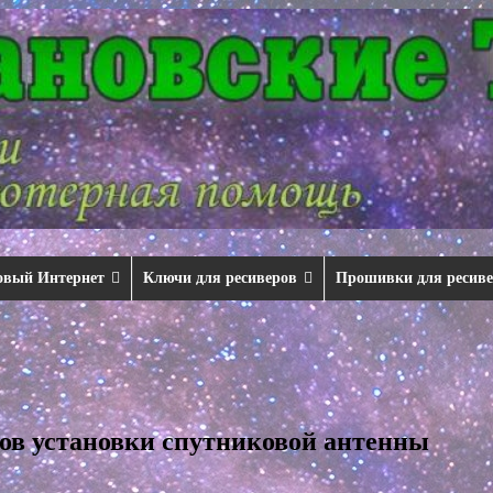
овый Интернет
Ключи для ресиверов
Прошивки для ресив
лов установки спутниковой антенны