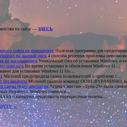
овостям на сайте —
ЗДЕСЬ
жного софта на компьютере
Полезная программа для предотвра
Windows на данный диск
4 способа решения проблемы невозмож
же не догадывались
Уникальный способ установки Windows, о 
жно поиграть
Во время установки и обновления Windows 11…
вание для установки Windows 11 По…
11
Microsoft предупредила своих пользователей о проблеме с…
1 без аккаунта
Microsoft удалила команду OOBE\BYPASSNRO, ко
рограмма будет завершена
Задача у миссии «Луна-25» была сложн
ных Недавно в Windows появился…
 NASA планируют продолжить перекрестные полеты…
020NTV →