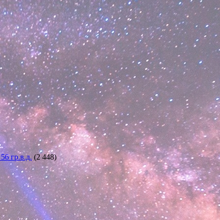
6 гр.в.д.
(2 448)