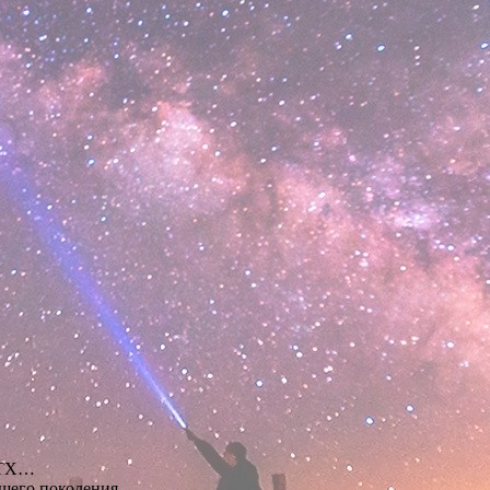
 RTX…
ющего поколения…