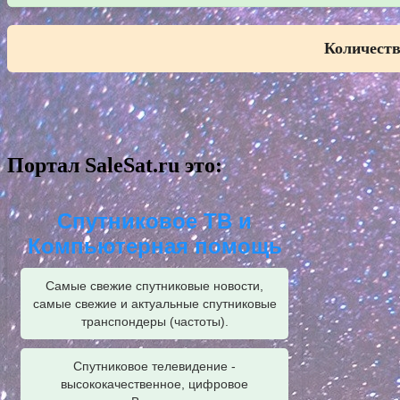
Количеств
Портал SaleSat.ru это:
Спутниковое ТВ и
Компьютерная помощь
Самые свежие спутниковые новости,
самые свежие и актуальные спутниковые
транспондеры (частоты).
Спутниковое телевидение -
высококачественное, цифровое