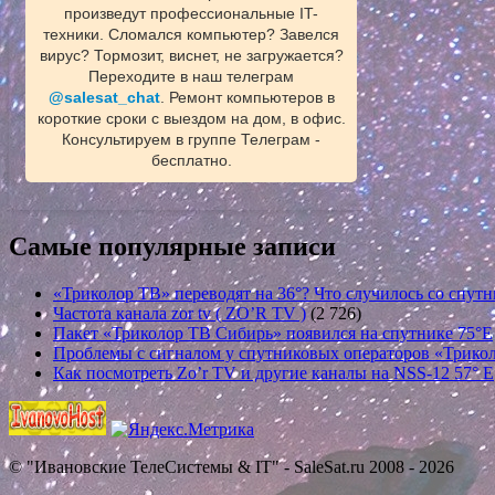
произведут профессиональные IT-
техники. Сломался компьютер? Завелся
вирус? Тормозит, виснет, не загружается?
Переходите в наш телеграм
@salesat_chat
. Ремонт компьютеров в
короткие сроки с выездом на дом, в офис.
Консультируем в группе Телеграм -
бесплатно.
Самые популярные записи
«Триколор ТВ» переводят на 36°? Что случилось со спутн
Частота канала zor tv ( ZO’R TV )
(2 726)
Пакет «Триколор ТВ Сибирь» появился на спутнике 75°E
Проблемы с сигналом у спутниковых операторов «Трикол
Как посмотреть Zo’r TV и другие каналы на NSS-12 57° E
© "Ивановские ТелеСистемы & IT" - SaleSat.ru 2008 - 2026