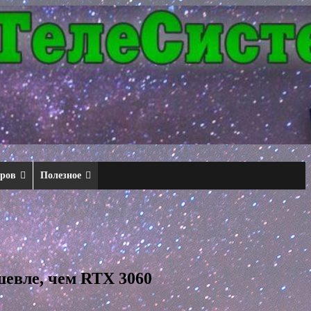
еров
Полезное
шевле, чем RTX 3060