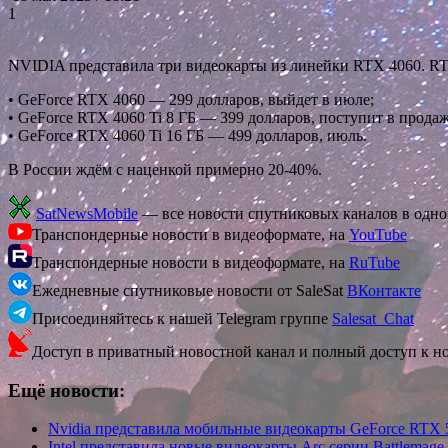
1
NVIDIA представила три видеокарты из линейки RTX 4060. R
• GeForce RTX 4060 — 299 долларов, выйдет в июле;
• GeForce RTX 4060 Ti 8 ГБ — 399 долларов, поступит в продаж
• GeForce RTX 4060 Ti 16 ГБ — 499 долларов, июль.
В России ждём с наценкой примерно 20-40%.
SatNewsMobile
— все новости спутниковых каналов в одн
Транспондерные новости в видеоформате, на
YouTube
Транспондерные новости в видеоформате, на
RuTube
Ежедневные спутниковые новости от SaleSat
ВКонтакте
Присоединяйтесь к нашей Telegram группе
Salesat_Chat
Доступ в приватный новостной канал и полный доступ к н
Ещё новости:
Nvidia представила мобильные видеокарты GeForce RTX 
Intel представила новые видеокарты Arc серии Battlemage