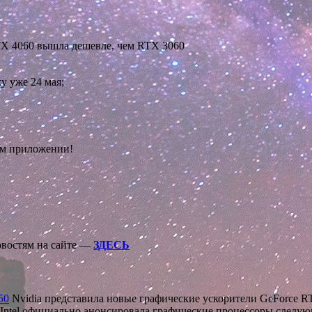
TX 4060 вышла дешевле, чем RTX 3060
у уже 24 мая;
ом приложении!
овостям на сайте —
ЗДЕСЬ
50
Nvidia представила новые графические ускорители GeForce
Intel официально анонсировала графические процессоры следу