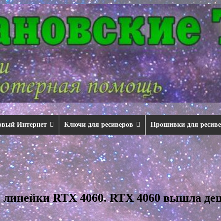
овый Интернет
Ключи для ресиверов
Прошивки для ресив
 линейки RTX 4060. RTX 4060 вышла де