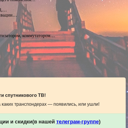
el,…
тивации…
утизатором, коммутатором…
и спутникового ТВ!
а каких транспондерах — появились, или ушли!
кции и скидки(в нашей
телеграм-группе
)