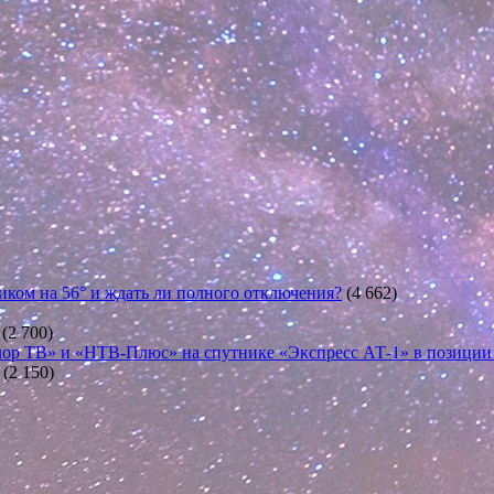
иком на 56° и ждать ли полного отключения?
(4 662)
(2 700)
ор ТВ» и «НТВ-Плюс» на спутнике «Экспресс АТ-1» в позиции 5
(2 150)