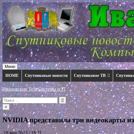
Перейти
к
содержимому
Меню
HOME
Спутниковые новости
Спутниковое ТВ
Спутник
Ивановские ТелеСистемы и IT
Искать:
×
NVIDIA представила три видеокарты из
18 мая 2023 / 18:21