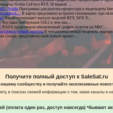
окарты Nvidia GeForce RTX 50 вышли…
MD, Nvidia
Программы для разгона процессора и видеокарты Int
 отключать…
В карты предложено встроить геолокацию: при ак
ы!
Nvidia прекращает выпуск моделей RTX 5070 Ti…
а
Что такое инструкция SSE2 и чем она…
С
NASA представила обновленный график полетов на МКС…
атором и точкой доступа
В чем разница между модемом, маршр
ях Google представила свой новый проект…
Получите полный доступ к SaleSat.ru
 нашему сообществу и получайте эксклюзивные новост
ту, в поисках свежей информации о том, какие каналы и н
й (оплата один раз, доступ навсегда) *бывают а