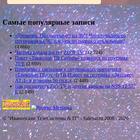
Самые популярные записи
«Триколор ТВ» переводят на 36°? Что случилось со
спутником на 56° и ждать ли полного отключения?
(4 660)
Частота канала zor tv ( ZO’R TV )
(2 724)
Пакет «Триколор ТВ Сибирь» появился на спутнике
75°E
(2 699)
Проблемы с сигналом у спутниковых операторов
«Триколор ТВ» и «НТВ-Плюс» на спутнике «Экспресс
АТ-1» в позиции 56 гр.в.д.
(2 448)
Как посмотреть Zo’r TV и другие каналы на NSS-12 57°
E
(2 149)
© "Ивановские ТелеСистемы & IT" - SaleSat.ru 2008 - 2026
Прокрутить
вверх