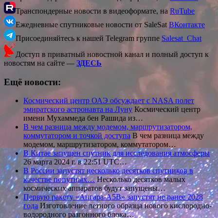
Транспондерные новости в видеоформате, на
RuTube
Ежедневные спутниковые новости от SaleSat
ВКонтакте
Присоединяйтесь к нашей Telegram группе
Salesat_Chat
Доступ в приватный новостной канал и полный доступ к
новостям на сайте —
ЗДЕСЬ
Ещё новости:
Космический центр ОАЭ обсуждает с NASA полет
эмиратского астронавта на Луну
Космический центр
имени Мухаммеда бен Рашида из…
В чем разница между модемом, маршрутизатором,
коммутатором и точкой доступа
В чем разница между
модемом, маршрутизатором, коммутатором…
В Китае запущен спутник для исследования атмосферы
26 марта 2024 г. в 22:51 UTC…
В России запустят несколько десятков спутников в
качестве попутных…
Несколько десятков малых
космических аппаратов будут запущены…
Первую ракету «Ангара-А5В» запустят не ранее 2028
года
Изготовление летного образца нового кислородно-
водородного разгонного блока…