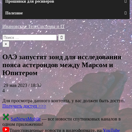
Прошивки для ресиверов
Полезное
Ивановские ТелеСистемы и IT
Искать:
×
ОАЭ запустят зонд для исследования
пояса астероидов между Марсом и
Юпитером
29 мая 2023 / 18:30
4
Для просмотра данного контента, у вас должен быть доступ.
Получить доступ >>>
SatNewsMobile
— все новости спутниковых каналов в
одном приложении!
Транспондерные новости в видеоформате, на
YouTube