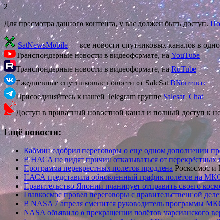
2
Для просмотра данного контента, у вас должен быть доступ.
По
SatNewsMobile
— все новости спутниковых каналов в одн
Транспондерные новости в видеоформате, на
YouTube
Транспондерные новости в видеоформате, на
RuTube
Ежедневные спутниковые новости от SaleSat
ВКонтакте
Присоединяйтесь к нашей Telegram группе
Salesat_Chat
Доступ в приватный новостной канал и полный доступ к н
Ещё новости:
Кабмин одобрил переговоры о еще одном дополнении п
В НАСА не видят причин отказываться от перекрёстных 
Программа перекрестных полетов продлена
Роскосмос и
НАСА представила обновлённый график полётов на МК
Правительство Японии планирует отправить своего кос
Главкосмос провел переговоры с правительственной дел
В NASA 7 апреля сменится руководитель программы МК
NASA объявило о прекращении полётов марсианского верт