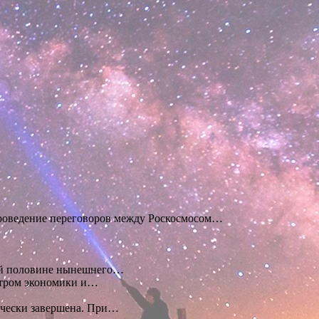
проведение переговоров между Роскосмосом…
ой половине нынешнего…
стром экономики и…
ически завершена. При…