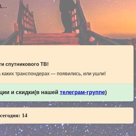
el,…
и спутникового ТВ!
а каких транспондерах — появились, или ушли!
кции и скидки(в нашей
телеграм-группе
)
 сегодня:
14