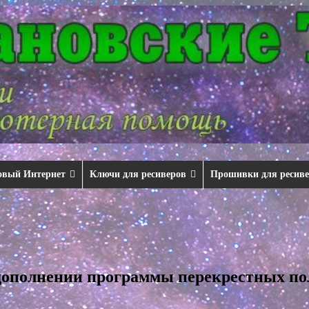
овый Интернет
Ключи для ресиверов
Прошивки для ресив
 дополнении программы перекрестных п