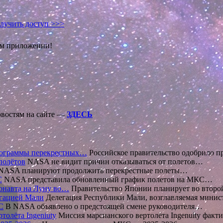
лучить доступ >>>
ом приложении!
овостям на сайте —
ЗДЕСЬ
рограммы перекрестных…
Российское правительство одобрило 
полётов
NASA не видит причин отказываться от полетов…
 NASA планируют продолжить перекрестные полеты…
С
NASA представила обновленный график полетов на МКС…
монавта на Луну во…
Правительство Японии планирует во втор
егацией Мали
Делегация Республики Мали, возглавляемая мини
С
В NASA объявлено о предстоящей смене руководителя…
олёта Ingeniuty
Миссия марсианского вертолёта Ingenuity факт