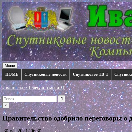
Перейти
к
содержимому
Меню
HOME
Спутниковые новости
Спутниковое ТВ
Спутник
Ивановские ТелеСистемы и IT
Искать:
×
Правительство одобрило переговоры о
30 мая 2023 / 06:30