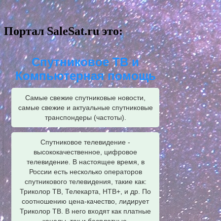
Портал SaleSat.ru это:
Спутниковое ТВ и
Компьютерная помощь
Самые свежие спутниковые новости,
самые свежие и актуальные спутниковые
транспондеры (частоты).
Спутниковое телевидение -
высококачественное, цифровое
телевидение. В настоящее время, в
России есть несколько операторов
спутникового телевидения, такие как:
Триколор ТВ, Телекарта, НТВ+, и др. По
соотношению цена-качество, лидирует
Триколор ТВ. В него входят как платные