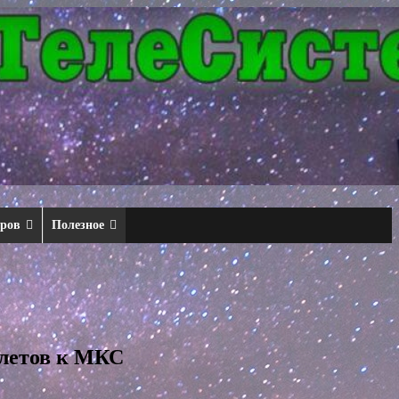
еров
Полезное
олетов к МКС