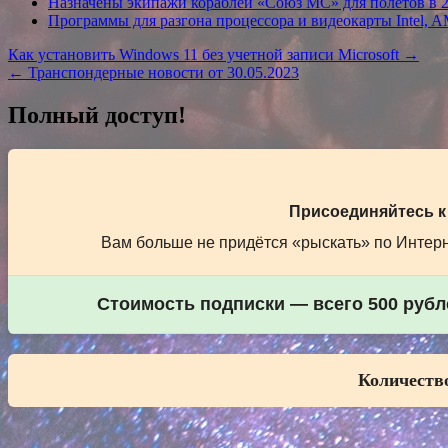
Назначены экипажи кораблей «Союз МС» для полётов в 2
Программы для разгона процессора и видеокарты Intel, A
Навигация
Как установить Windows 11 без учетной записи Microsoft →
← Транспондерные новости от 30.05.2023
по
записям
Полный доступ!
Присоединяйтесь к
Вам больше не придётся «рыскать» по Интерне
Стоимость подписки — всего 500 рубле
Количество