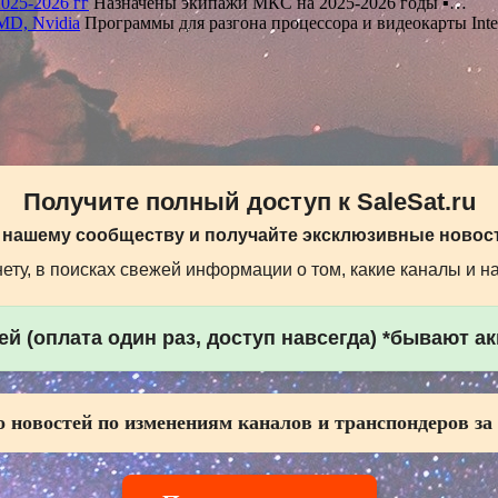
025-2026 гг
Назначены экипажи МКС на 2025-2026 годы ▪️…
MD, Nvidia
Программы для разгона процессора и видеокарты Int
Получите полный доступ к SaleSat.ru
 нашему сообществу и получайте эксклюзивные новост
ту, в поисках свежей информации о том, какие каналы и н
й (оплата один раз, доступ навсегда) *бывают а
 новостей по изменениям каналов и транспондеров за