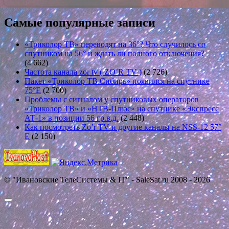
Самые популярные записи
«Триколор ТВ» переводят на 36°? Что случилось со
спутником на 56° и ждать ли полного отключения?
(4 662)
Частота канала zor tv ( ZO’R TV )
(2 726)
Пакет «Триколор ТВ Сибирь» появился на спутнике
75°E
(2 700)
Проблемы с сигналом у спутниковых операторов
«Триколор ТВ» и «НТВ-Плюс» на спутнике «Экспресс
АТ-1» в позиции 56 гр.в.д.
(2 448)
Как посмотреть Zo’r TV и другие каналы на NSS-12 57°
E
(2 150)
© "Ивановские ТелеСистемы & IT" - SaleSat.ru 2008 - 2026
Прокрутить
вверх