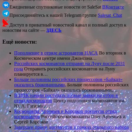
Ежедневные спутниковые новости от SaleSat
ВКонтакте
Присоединяйтесь к нашей Telegram группе
Salesat_Chat
Доступ в приватный новостной канал и полный доступ к
новостям на сайте —
ЗДЕСЬ
Ещё новости:
Пополнение в отряде астронавтов НАСА
Во вторник в
Космическом центре имени Джонсона…
Российских космонавтов отправят на Луну после 2031
года
Отправить российских космонавтов на Луну
планируется в…
Больше половины российских процессоров «Байкал»
оказались бракованными,
Больше половины российских
процессоров «Байкал» оказались бракованными,…
В ЦПК начали поступать первые заявки на отбор в
отряд космонавтов
Центр подготовки космонавтов им.
Ю. А. Гагарина…
Космонавты Артемьев и Корсаков покинули отряд
космонавтов
Российские космонавты Олег Артемьев и
Сергей Корсаков…
Завершен прием документов в рамках открытого набора