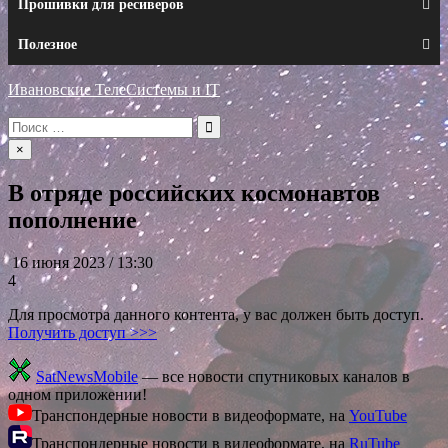
Прошивки для ресиверов
Полезное
Ивановские ТелеСистемы и IT
Искать:
×
В отряде российских космонавтов
пополнение
16 июня 2023 / 13:30
4
Для просмотра данного контента, у вас должен быть доступ.
Получить доступ >>>
SatNewsMobile
— все новости спутниковых каналов в
одном приложении!
Транспондерные новости в видеоформате, на
YouTube
Транспондерные новости в видеоформате, на
RuTube