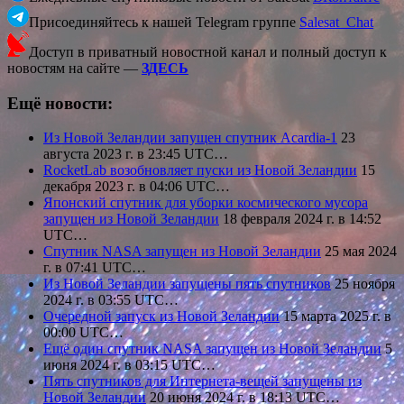
Присоединяйтесь к нашей Telegram группе
Salesat_Chat
Доступ в приватный новостной канал и полный доступ к
новостям на сайте —
ЗДЕСЬ
Ещё новости:
Из Новой Зеландии запущен спутник Acardia-1
23
августа 2023 г. в 23:45 UTC…
RocketLab возобновляет пуски из Новой Зеландии
15
декабря 2023 г. в 04:06 UTC…
Японский спутник для уборки космического мусора
запущен из Новой Зеландии
18 февраля 2024 г. в 14:52
UTC…
Спутник NASA запущен из Новой Зеландии
25 мая 2024
г. в 07:41 UTC…
Из Новой Зеландии запущены пять спутников
25 ноября
2024 г. в 03:55 UTC…
Очередной запуск из Новой Зеландии
15 марта 2025 г. в
00:00 UTC…
Ещё один спутник NASA запущен из Новой Зеландии
5
июня 2024 г. в 03:15 UTC…
Пять спутников для Интернета-вещей запущены из
Новой Зеландии
20 июня 2024 г. в 18:13 UTC…