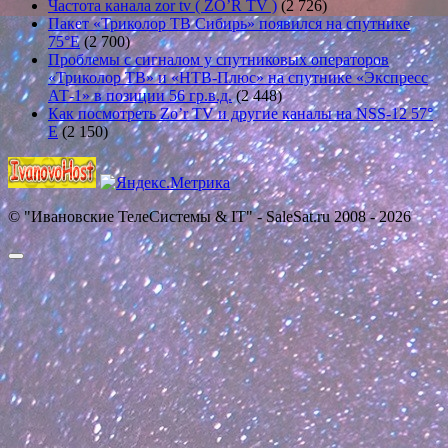
Частота канала zor tv ( ZO’R TV )
(2 726)
Пакет «Триколор ТВ Сибирь» появился на спутнике
75°E
(2 700)
Проблемы с сигналом у спутниковых операторов
«Триколор ТВ» и «НТВ-Плюс» на спутнике «Экспресс
АТ-1» в позиции 56 гр.в.д.
(2 448)
Как посмотреть Zo’r TV и другие каналы на NSS-12 57°
E
(2 150)
© "Ивановские ТелеСистемы & IT" - SaleSat.ru 2008 - 2026
Прокрутить
вверх