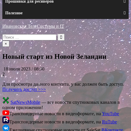
Прошивки для ресиверов
Полезное
Ивановские ТелеСистемы и IT
Искать:
×
Новый старт из Новой Зеландии
18 июля 2023 / 08:30
2
Для просмотра данного контента, у вас должен быть доступ.
Получить доступ >>>
SatNewsMobile
— все новости спутниковых каналов в
одном приложении!
Транспондерные новости в видеоформате, на
YouTube
Транспондерные новости в видеоформате, на
RuTube
Ежедневные спутниковые новости от SaleSat
ВКонтакте