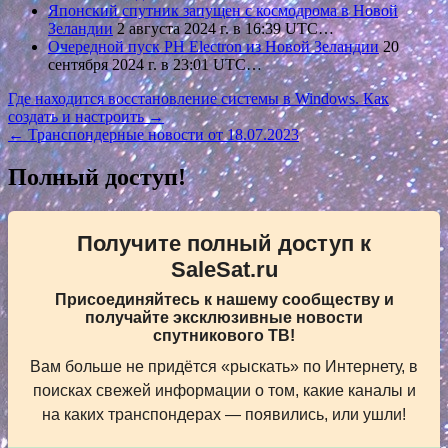
Японский спутник запущен с космодрома в Новой
Зеландии
2 августа 2024 г. в 16:39 UTC…
Очередной пуск РН Electron из Новой Зеландии
20
сентября 2024 г. в 23:01 UTC…
Навигация
Где находится восстановление системы в Windows. Как
создать и настроить →
по
← Транспондерные новости от 18.07.2023
записям
Полный доступ!
Получите полный доступ к
SaleSat.ru
Присоединяйтесь к нашему сообществу и
получайте эксклюзивные новости
спутникового ТВ!
Вам больше не придётся «рыскать» по Интернету, в
поисках свежей информации о том, какие каналы и
на каких транспондерах — появились, или ушли!