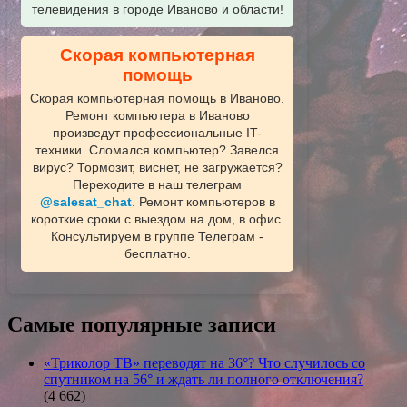
телевидения в городе Иваново и области!
Скорая компьютерная
помощь
Скорая компьютерная помощь в Иваново.
Ремонт компьютера в Иваново
произведут профессиональные IT-
техники. Сломался компьютер? Завелся
вирус? Тормозит, виснет, не загружается?
Переходите в наш телеграм
@salesat_chat
. Ремонт компьютеров в
короткие сроки с выездом на дом, в офис.
Консультируем в группе Телеграм -
бесплатно.
Самые популярные записи
«Триколор ТВ» переводят на 36°? Что случилось со
спутником на 56° и ждать ли полного отключения?
(4 662)