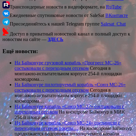
Транспондерные новости в видеоформате, на
RuTube
Ежедневные спутниковые новости от SaleSat
ВКонтакте
Присоединяйтесь к нашей Telegram группе
Salesat_Chat
Доступ в приватный новостной канал и полный доступ к
новостям на сайте —
ЗДЕСЬ
Ещё новости:
На Байконуре грузовой корабль «Прогресс МС-26»
состыковали с переходным отсеком
Сегодня в
монтажно-испытательном корпусе 254-й площадки
космодрома…
На Байконуре пилотируемый корабль «Союз МС-26»
состыковали с переходным отсеком
Сегодня в
монтажно-испытательном корпусе 254-й площадки
космодрома…
На Байконуре корабль «Союз МС-27» состыковали с
переходным отсеком
На космдроме Байконур в МИК
254-й площадки…
На Байконуре корабль «Союз МС-24» соединили с
переходным отсеком ракеты…
На космодроме Байконур
продолжается подготовка пилотируемого корабля…