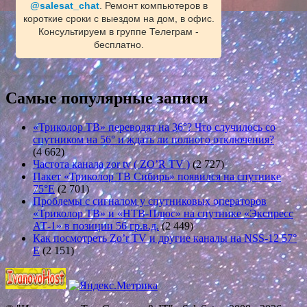
@salesat_chat
. Ремонт компьютеров в
короткие сроки с выездом на дом, в офис.
Консультируем в группе Телеграм -
бесплатно.
Самые популярные записи
«Триколор ТВ» переводят на 36°? Что случилось со
спутником на 56° и ждать ли полного отключения?
(4 662)
Частота канала zor tv ( ZO’R TV )
(2 727)
Пакет «Триколор ТВ Сибирь» появился на спутнике
75°E
(2 701)
Проблемы с сигналом у спутниковых операторов
«Триколор ТВ» и «НТВ-Плюс» на спутнике «Экспресс
АТ-1» в позиции 56 гр.в.д.
(2 449)
Как посмотреть Zo’r TV и другие каналы на NSS-12 57°
E
(2 151)