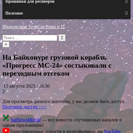
Прошивки для ресиверов
Полезное
Ивановские ТелеСистемы и IT
Искать:
×
На Байконуре грузовой корабль
«Прогресс МС-24» состыковали с
переходным отсеком
15 августа 2023 / 16:30
2
Для просмотра данного контента, у вас должен быть доступ.
Получить доступ >>>
SatNewsMobile
— все новости спутниковых каналов в
одном приложении!
Транспондерные новости в видеоформате, на
YouTube