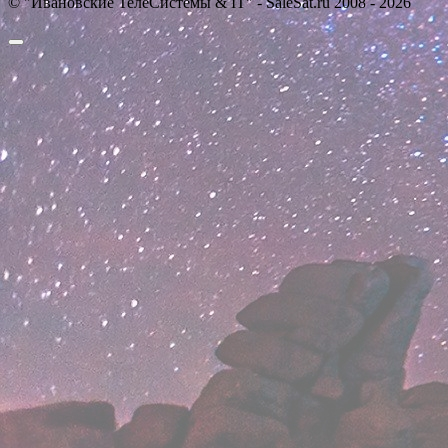
© "Ивановские ТелеСистемы & IT" - SaleSat.ru 2008 - 2026
Прокрутить
вверх