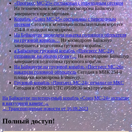
«Прогресс МС-25» состыкован с переходным отсеком
На техническом комплексе космодрома Байконур
завершается предстартовая…
Корабль «Союз МС-25» состыкован с переходным
отсеком
Сегодня в монтажно-испытательном корпусе
254-й площадки космодрома…
На Байконуре проведена накатка головного обтекателя
на грузовой корабль…
На космодроме Байконур
завершается подготовка грузового корабля…
а Байконуре грузовой корабль «Прогресс МС-24»
отправили на общую сборку…
На космодроме Байконур
завершается подготовка грузового корабля…
На Байконуре на грузовой корабль «Прогресс МС-26»
накатили головной обтекатель
Сегодня в МИК 254-й
площадки космодрома Байконур…
Грузовой корабль «Прогресс МС-24» отчалил от МКС
Сегодня в 02:09:30 UTC (05:09:30 мск) грузовой…
Навигация
На Байконуре пилотируемый корабль «Союз МС-24» испытан
в вакуумной камере →
по
← Транспондерные новости от 16.08.2023
записям
Полный доступ!