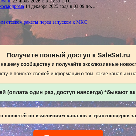
цюань
23 июля 2026 г. в 23:33 UTC…
 космодрома
14 декабря 2025 года в 03:09 по…
ым отсеком ракеты перед запуском к МКС
Получите полный доступ к SaleSat.ru
 нашему сообществу и получайте эксклюзивные новост
ту, в поисках свежей информации о том, какие каналы и н
й (оплата один раз, доступ навсегда) *бывают а
о новостей по изменениям каналов и транспондеров за