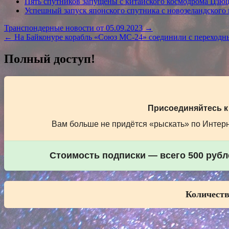
Пять спутников запущены с китайского космодрома Цзю
Успешный запуск японского спутника с новозеландского
Навигация
Транспондерные новости от 05.09.2023 →
← На Байконуре корабль «Союз МС-24» соединили с переходн
по
записям
Полный доступ!
Присоединяйтесь к
Вам больше не придётся «рыскать» по Интерне
Стоимость подписки — всего 500 рубле
Количеств