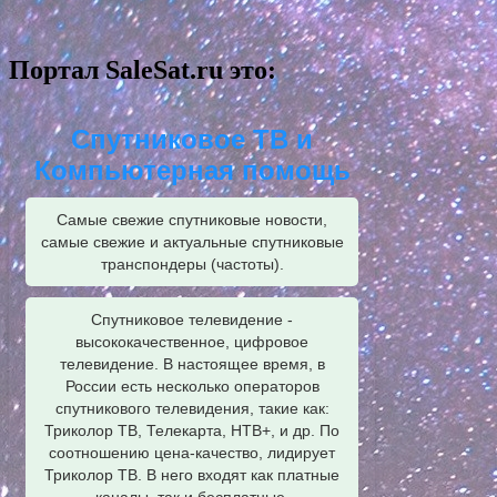
Портал SaleSat.ru это:
Спутниковое ТВ и
Компьютерная помощь
Самые свежие спутниковые новости,
самые свежие и актуальные спутниковые
транспондеры (частоты).
Спутниковое телевидение -
высококачественное, цифровое
телевидение. В настоящее время, в
России есть несколько операторов
спутникового телевидения, такие как:
Триколор ТВ, Телекарта, НТВ+, и др. По
соотношению цена-качество, лидирует
Триколор ТВ. В него входят как платные