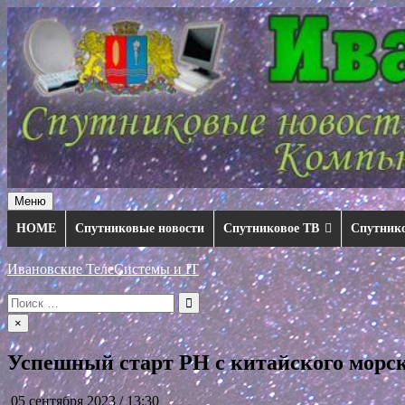
Перейти
к
содержимому
Меню
HOME
Спутниковые новости
Спутниковое ТВ
Спутник
Ивановские ТелеСистемы и IT
Искать:
×
Успешный старт РН с китайского морс
05 сентября 2023 / 13:30