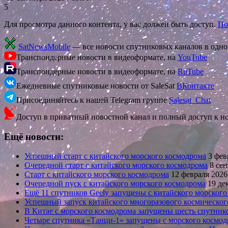
5
Для просмотра данного контента, у вас должен быть доступ.
По
SatNewsMobile
— все новости спутниковых каналов в одн
Транспондерные новости в видеоформате, на
YouTube
Транспондерные новости в видеоформате, на
RuTube
Ежедневные спутниковые новости от SaleSat
ВКонтакте
Присоединяйтесь к нашей Telegram группе
Salesat_Chat
Доступ в приватный новостной канал и полный доступ к н
Ещё новости:
Успешный старт с китайского морского космодрома
3 фев
Очередной старт с китайского морского космодрома
8 сен
Старт с китайского морского космодрома
12 февраля 2026
Очередной пуск с китайского морского космодрома
19 де
Ещё 11 спутников Geely запущены с китайского морского
Успешный запуск китайского многоразового космическог
В Китае с морского космодрома запущены шесть спутник
Четыре спутника «Танци-1» запущены с морского космо