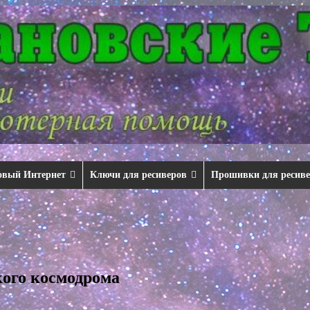
овый Интернет
Ключи для ресиверов
Прошивки для ресив
кого космодрома