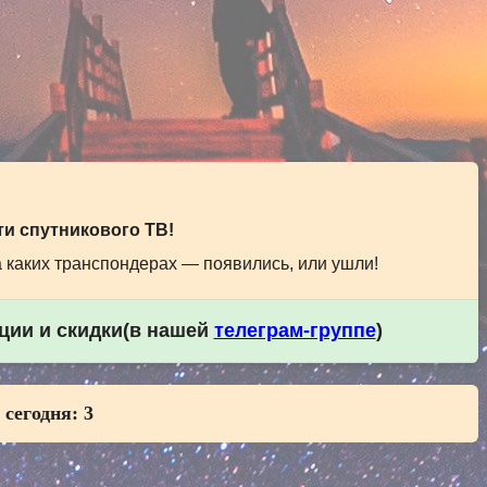
и спутникового ТВ!
а каких транспондерах — появились, или ушли!
кции и скидки(в нашей
телеграм-группе
)
 сегодня:
3