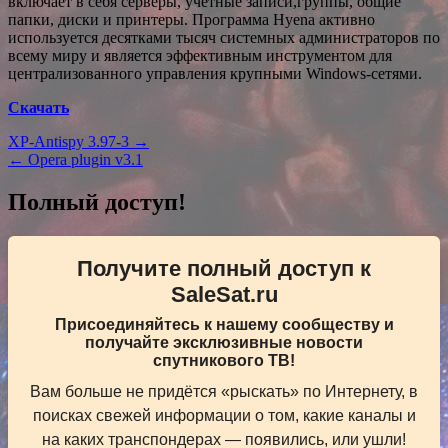
включает в себя серверы, учетные записи,группы, общие
папки, диски и принтеры. Программа Hyena активно
используется десятками тысяч системных администраторов по
всему миру и является эффективным инструментом для
централизованного управления крупными Windows-сетями.
Скачать
Навигация
XP-Antispy 3.97-3 →
← Opera plugin v3.1
по
записям
Полный доступ!
Получите полный доступ к
SaleSat.ru
Присоединяйтесь к нашему сообществу и
получайте эксклюзивные новости
спутникового ТВ!
Вам больше не придётся «рыскать» по Интернету, в
поисках свежей информации о том, какие каналы и
на каких транспондерах — появились, или ушли!