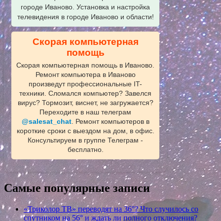
городе Иваново. Установка и настройка
телевидения в городе Иваново и области!
Скорая компьютерная
помощь
Скорая компьютерная помощь в Иваново.
Ремонт компьютера в Иваново
произведут профессиональные IT-
техники. Сломался компьютер? Завелся
вирус? Тормозит, виснет, не загружается?
Переходите в наш телеграм
@salesat_chat
. Ремонт компьютеров в
короткие сроки с выездом на дом, в офис.
Консультируем в группе Телеграм -
бесплатно.
Самые популярные записи
«Триколор ТВ» переводят на 36°? Что случилось со
спутником на 56° и ждать ли полного отключения?