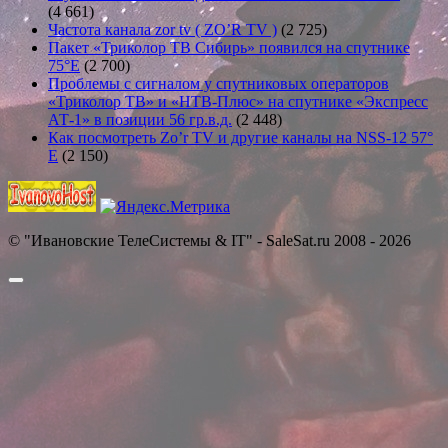
(4 661)
Частота канала zor tv ( ZO’R TV )
(2 725)
Пакет «Триколор ТВ Сибирь» появился на спутнике
75°E
(2 700)
Проблемы с сигналом у спутниковых операторов
«Триколор ТВ» и «НТВ-Плюс» на спутнике «Экспресс
АТ-1» в позиции 56 гр.в.д.
(2 448)
Как посмотреть Zo’r TV и другие каналы на NSS-12 57°
E
(2 150)
© "Ивановские ТелеСистемы & IT" - SaleSat.ru 2008 - 2026
Прокрутить
вверх