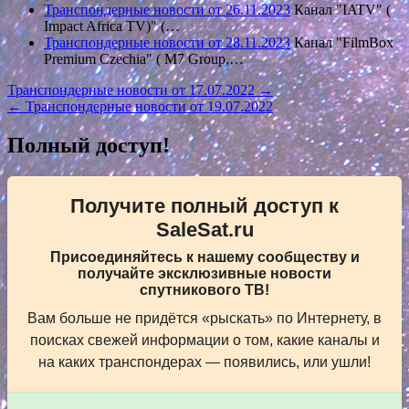
Транспондерные новости от 26.11.2023
Канал "IATV" (
Impact Africa TV)" (…
Транспондерные новости от 28.11.2023
Канал "FilmBox
Premium Czechia" ( M7 Group,…
Навигация
Транспондерные новости от 17.07.2022 →
← Транспондерные новости от 19.07.2022
по
записям
Полный доступ!
Получите полный доступ к
SaleSat.ru
Присоединяйтесь к нашему сообществу и
получайте эксклюзивные новости
спутникового ТВ!
Вам больше не придётся «рыскать» по Интернету, в
поисках свежей информации о том, какие каналы и
на каких транспондерах — появились, или ушли!