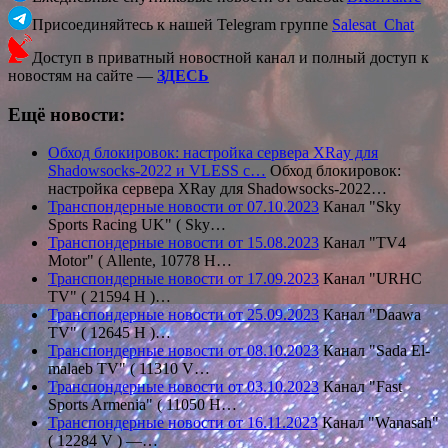
Присоединяйтесь к нашей Telegram группе
Salesat_Chat
Доступ в приватный новостной канал и полный доступ к
новостям на сайте —
ЗДЕСЬ
Ещё новости:
Обход блокировок: настройка сервера XRay для
Shadowsocks-2022 и VLESS с…
Обход блокировок:
настройка сервера XRay для Shadowsocks-2022…
Транспондерные новости от 07.10.2023
Канал "Sky
Sports Racing UK" ( Sky…
Транспондерные новости от 15.08.2023
Канал "TV4
Motor" ( Allente, 10778 H…
Транспондерные новости от 17.09.2023
Канал "URHC
TV" ( 21594 Н )…
Транспондерные новости от 25.09.2023
Канал "Daawa
TV" ( 12645 H )…
Транспондерные новости от 08.10.2023
Канал "Sada El-
malaeb TV" ( 11310 V…
Транспондерные новости от 03.10.2023
Канал "Fast
Sports Armenia" ( 11050 H…
Транспондерные новости от 16.11.2023
Канал "Wanasah"
( 12284 V ) —…