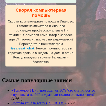
Скорая компьютерная
помощь
Скорая компьютерная помощь в Иваново.
Ремонт компьютера в Иваново
произведут профессиональные IT-
техники. Сломался компьютер? Завелся
вирус? Тормозит, виснет, не загружается?
Переходите в наш телеграм
@salesat_chat
. Ремонт компьютеров в
короткие сроки с выездом на дом, в офис.
Консультируем в группе Телеграм -
бесплатно.
Самые популярные записи
«Триколор ТВ» переводят на 36°? Что случилось со
спутником на 56° и ждать ли полного отключения?
(4 661)
Частота канала zor tv ( ZO’R TV )
(2 725)