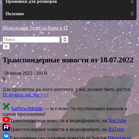
Прошивки для ресиверов
Полезное
Ивановские ТелеСистемы и IT
Искать:
×
Транспондерные новости от 18.07.2022
18 июля 2022 / 10:00
0
Для просмотра данного контента, у вас должен быть доступ.
Получить доступ >>>
SatNewsMobile
— все новости спутниковых каналов в
одном приложении!
Транспондерные новости в видеоформате, на
YouTube
Транспондерные новости в видеоформате, на
RuTube
Ежедневные спутниковые новости от SaleSat
ВКонтакте