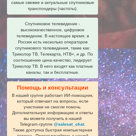
самые свежие и актуальные спутниковые
транспондеры (частоты).
Спутниковое телевидение -
высококачественное, цифровое
телевидение. В настоящее время, в
России есть несколько операторов
спутникового телевидения, такие как:
Триколор ТВ, Телекарта, НТВ+, и др. По
соотношению цена-качество, лидирует
Триколор ТВ. В него входят как платные
каналы, так и бесплатные.
Помощь и консультации
В нашей группе работает ИИ‑помощник,
который отвечает на вопросы, если
участники не смогли помочь.
Дополнительную информацию и ответы
вы можете получить в нашей
Telegram‑группе
@salesat_chat
.
Также доступна быстрая компьютерная
помощь. Присоединяйтесь к нашей