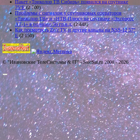
Пакет «Триколор ТВ Сибирь» появился на спутнике
75°E
(2 700)
Проблемы с сигналом у спутниковых операторов
«Триколор ТВ» и «НТВ-Плюс» на спутнике «Экспресс
АТ-1» в позиции 56 гр.в.д.
(2 448)
Как посмотреть Zo’r TV и другие каналы на NSS-12 57°
E
(2 150)
© "Ивановские ТелеСистемы & IT" - SaleSat.ru 2008 - 2026
Прокрутить
вверх