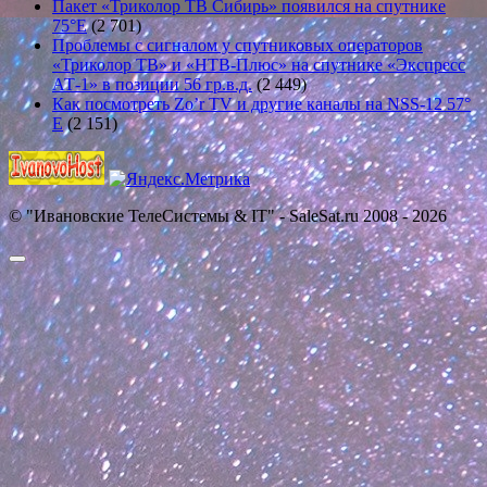
Пакет «Триколор ТВ Сибирь» появился на спутнике
75°E
(2 701)
Проблемы с сигналом у спутниковых операторов
«Триколор ТВ» и «НТВ-Плюс» на спутнике «Экспресс
АТ-1» в позиции 56 гр.в.д.
(2 449)
Как посмотреть Zo’r TV и другие каналы на NSS-12 57°
E
(2 151)
© "Ивановские ТелеСистемы & IT" - SaleSat.ru 2008 - 2026
Прокрутить
вверх