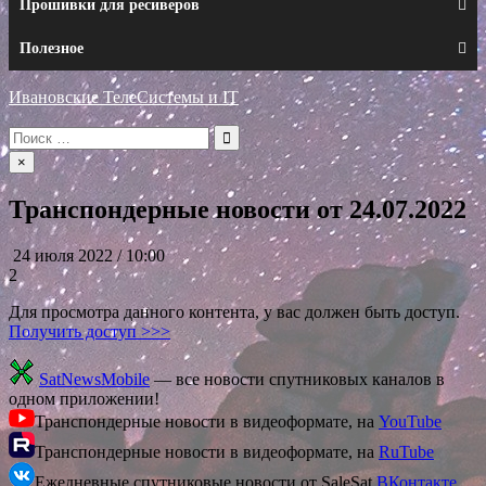
Прошивки для ресиверов
Полезное
Ивановские ТелеСистемы и IT
Искать:
×
Транспондерные новости от 24.07.2022
24 июля 2022 / 10:00
2
Для просмотра данного контента, у вас должен быть доступ.
Получить доступ >>>
SatNewsMobile
— все новости спутниковых каналов в
одном приложении!
Транспондерные новости в видеоформате, на
YouTube
Транспондерные новости в видеоформате, на
RuTube
Ежедневные спутниковые новости от SaleSat
ВКонтакте