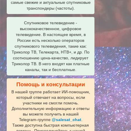
самые свежие и актуальные спутниковые
транспондеры (частоты).
Спутниковое телевидение -
высококачественное, цифровое
телевидение. В настоящее время, в
России есть несколько операторов
спутникового телевидения, такие как:
Триколор ТВ, Телекарта, НТВ+, и др. По
соотношению цена-качество, лидирует
Триколор ТВ. В него входят как платные
каналы, так и бесплатные.
Помощь и консультации
В нашей группе работает ИИ‑помощник,
который отвечает на вопросы, если
участники не смогли помочь.
Дополнительную информацию и ответы
вы можете получить в нашей
Telegram‑группе
@salesat_chat
.
Также доступна быстрая компьютерная
помощь. Присоединяйтесь к нашей