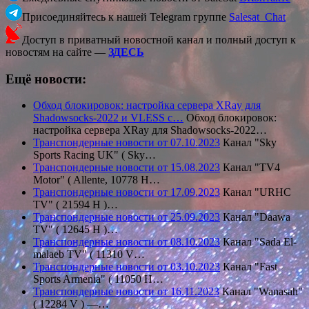
Присоединяйтесь к нашей Telegram группе
Salesat_Chat
Доступ в приватный новостной канал и полный доступ к
новостям на сайте —
ЗДЕСЬ
Ещё новости:
Обход блокировок: настройка сервера XRay для
Shadowsocks-2022 и VLESS с…
Обход блокировок:
настройка сервера XRay для Shadowsocks-2022…
Транспондерные новости от 07.10.2023
Канал "Sky
Sports Racing UK" ( Sky…
Транспондерные новости от 15.08.2023
Канал "TV4
Motor" ( Allente, 10778 H…
Транспондерные новости от 17.09.2023
Канал "URHC
TV" ( 21594 Н )…
Транспондерные новости от 25.09.2023
Канал "Daawa
TV" ( 12645 H )…
Транспондерные новости от 08.10.2023
Канал "Sada El-
malaeb TV" ( 11310 V…
Транспондерные новости от 03.10.2023
Канал "Fast
Sports Armenia" ( 11050 H…
Транспондерные новости от 16.11.2023
Канал "Wanasah"
( 12284 V ) —…