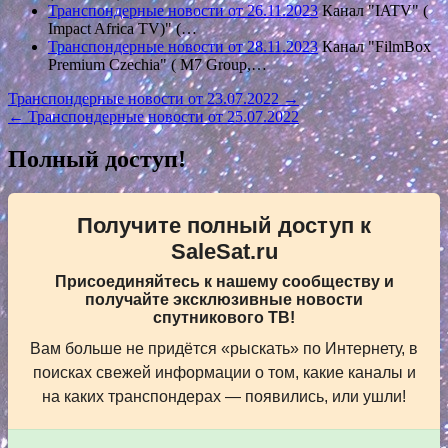
Транспондерные новости от 26.11.2023
Канал "IATV" (
Impact Africa TV)" (…
Транспондерные новости от 28.11.2023
Канал "FilmBox
Premium Czechia" ( M7 Group,…
Навигация
Транспондерные новости от 23.07.2022 →
← Транспондерные новости от 25.07.2022
по
записям
Полный доступ!
Получите полный доступ к
SaleSat.ru
Присоединяйтесь к нашему сообществу и
получайте эксклюзивные новости
спутникового ТВ!
Вам больше не придётся «рыскать» по Интернету, в
поисках свежей информации о том, какие каналы и
на каких транспондерах — появились, или ушли!