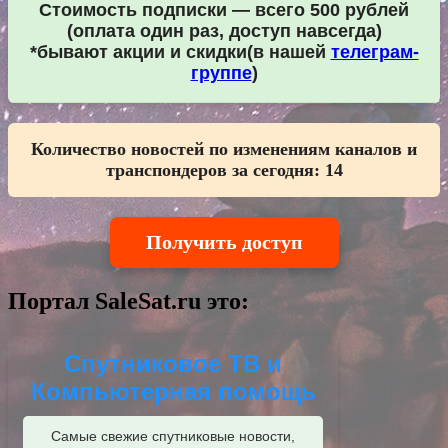
Стоимость подписки — всего 500 рублей
(оплата один раз, доступ навсегда)
*бывают акции и скидки(в нашей
телеграм-
группе
)
Количество новостей по изменениям каналов и
транспондеров за сегодня:
14
Получить доступ
Портал SaleSat.ru это:
Спутниковое ТВ и
Компьютерная помощь
Самые свежие спутниковые новости,