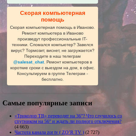
Скорая компьютерная
помощь
Скорая компьютерная помощь в Иваново.
Ремонт компьютера в Иваново
произведут профессиональные IT-
техники. Сломался компьютер? Завелся
вирус? Тормозит, виснет, не загружается?
Переходите в наш телеграм
@salesat_chat
. Ремонт компьютеров в
короткие сроки с выездом на дом, в офис.
Консультируем в группе Телеграм -
бесплатно.
Самые популярные записи
«Триколор ТВ» переводят на 36°? Что случилось со
спутником на 56° и ждать ли полного отключения?
(4 663)
Частота канала zor tv ( ZO’R TV )
(2 727)