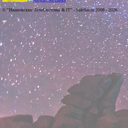
© "Ивановские ТелеСистемы & IT" - SaleSat.ru 2008 - 2026
Прокрутить
вверх