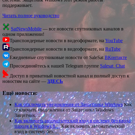
поддерживает.
Читать полное руководство
SatNewsMobile
— все новости спутниковых каналов в
одном приложении!
Транспондерные новости в видеоформате, на
YouTube
Транспондерные новости в видеоформате, на
RuTube
Ежедневные спутниковые новости от SaleSat
ВКонтакте
Присоединяйтесь к нашей Telegram группе
Salesat_Chat
Доступ в приватный новостной канал и полный доступ к
новостям на сайте —
ЗДЕСЬ
Ещё новости:
Как отключить уведомления от Защитника Windows
Как
отключить уведомления от Защитника Windows
Защитник…
Как включить автоматический вход в систему без ввода
пароля в Windows 8…
Как включить автоматический
вход в систему без…