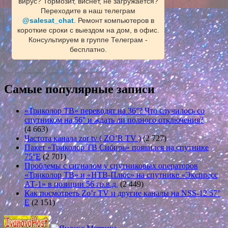
вирус? Тормозит, виснет, не загружается?
Переходите в наш телеграм
@salesat_chat
. Ремонт компьютеров в
короткие сроки с выездом на дом, в офис.
Консультируем в группе Телеграм -
бесплатно.
Самые популярные записи
«Триколор ТВ» переводят на 36°? Что случилось со
спутником на 56° и ждать ли полного отключения?
(4 663)
Частота канала zor tv ( ZO’R TV )
(2 727)
Пакет «Триколор ТВ Сибирь» появился на спутнике
75°E
(2 701)
Проблемы с сигналом у спутниковых операторов
«Триколор ТВ» и «НТВ-Плюс» на спутнике «Экспресс
АТ-1» в позиции 56 гр.в.д.
(2 449)
Как посмотреть Zo’r TV и другие каналы на NSS-12 57°
E
(2 151)