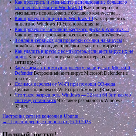
Как проверить и уменьшить использование большого
количества памяти в Windows 11
Как проверить и
уменьшить использование большого количества…
Как проверить лицензию Windows 10
Как проверить
лицензию Windows 10 Установленная на…
Как проверить состояние жесткого диска в Windows 11
Как проверить состояние жесткого диска в Windows…
8 онлайн-сервисов для проверки ссылки на вирусы
8
онлайн-сервисов для проверки ссылки на вирусы…
Как удалить вирусы с компьютера, если антивирус их не
видит
Как удалить вирусы с компьютера, если
антивирус…
Запускаем автономную проверку на вирусы в Microsoft
Defender
Встроенный антивирус Microsoft Defender не
плох и…
Делимся паролем от Wi-Fi при помощи QR-кода
Делимся паролем от Wi-Fi при помощи QR-кода…
Что такое разрядность Windows — 32 или 64 бит, какую
систему установить
Что такое разрядность Windows —
32 или…
Навигация
Настройка сети из консоли в Ubuntu →
← Транспондерные новости от 16.10.2023
по
записям
Полный доступ!