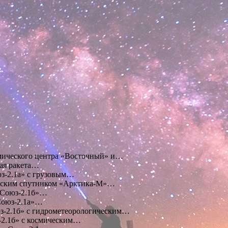
мического центра «Восточный» и…
ая ракета…
юз-2.1а» с грузовым…
ческим спутником «Арктика-М»…
«Союз-2.1б»…
Союз-2.1а»…
юз-2.1б» с гидрометеорологическим…
-2.1б» с космическим…