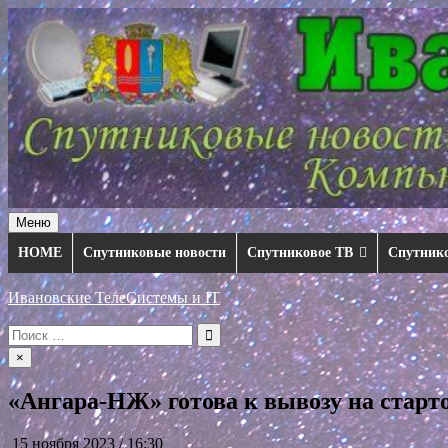
Перейти
к
содержимому
Меню
HOME
Спутниковые новости
Спутниковое ТВ
Спутник
Ивановские ТелеСистемы и IT
Искать:
×
«Ангара-НЖ» готова к вывозу на стар
15 ноября 2023 / 16:30