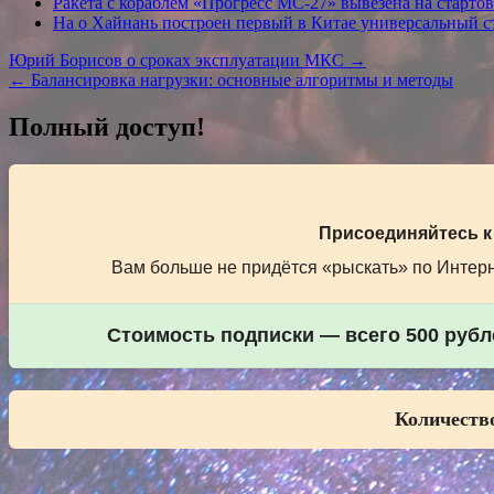
Ракета с кораблем «Прогресс МС-27» вывезена на старто
На о Хайнань построен первый в Китае универсальный с
Навигация
Юрий Борисов о сроках эксплуатации МКС →
← Балансировка нагрузки: основные алгоритмы и методы
по
записям
Полный доступ!
Присоединяйтесь к
Вам больше не придётся «рыскать» по Интерне
Стоимость подписки — всего 500 рубле
Количество