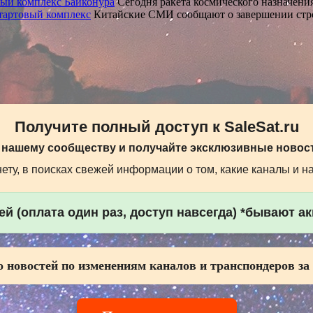
вый комплекс Байконура
Сегодня ракета космического назначени
тартовый комплекс
Китайские СМИ сообщают о завершении стр
Получите полный доступ к SaleSat.ru
 нашему сообществу и получайте эксклюзивные новост
ту, в поисках свежей информации о том, какие каналы и н
й (оплата один раз, доступ навсегда) *бывают а
 новостей по изменениям каналов и транспондеров за