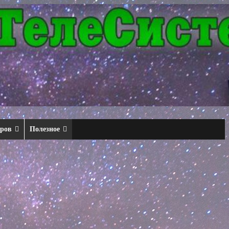
еров
Полезное