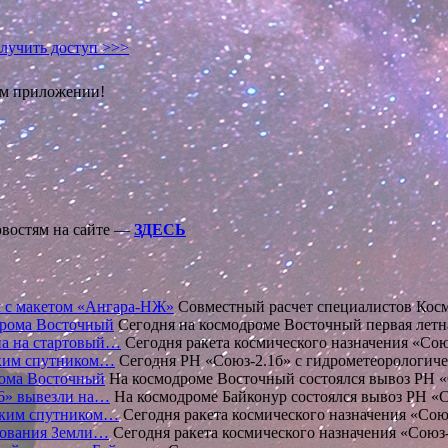
лучить доступ >>>
ом приложении!
овостям на сайте —
ЗДЕСЬ
м с макетом «Ангара-НЖ»
Совместный расчет специалистов Кос
дрома Восточный
Сегодня на космодроме Восточный первая летн
на на стартовый…
Сегодня ракета космического назначения «Со
ским спутником…
Сегодня РН «Союз-2.1б» с гидрометеорологи
рома Восточный
На космодроме Восточный состоялся вывоз РН 
26» вывезли на…
На космодроме Байконур состоялся вывоз РН «
еским спутником…
Сегодня ракета космического назначения «Со
рования Земли…
Сегодня ракета космического назначения «Союз