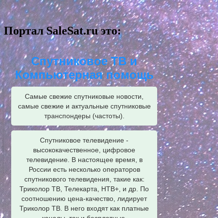
Портал SaleSat.ru это:
Спутниковое ТВ и
Компьютерная помощь
Самые свежие спутниковые новости,
самые свежие и актуальные спутниковые
транспондеры (частоты).
Спутниковое телевидение -
высококачественное, цифровое
телевидение. В настоящее время, в
России есть несколько операторов
спутникового телевидения, такие как:
Триколор ТВ, Телекарта, НТВ+, и др. По
соотношению цена-качество, лидирует
Триколор ТВ. В него входят как платные