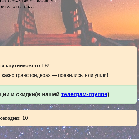
я «Союз-2.1а» с грузовым…
оительства на…
и спутникового ТВ!
а каких транспондерах — появились, или ушли!
кции и скидки(в нашей
телеграм-группе
)
 сегодня:
10