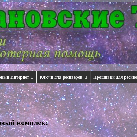
овый Интернет
Ключи для ресиверов
Прошивки для ресив
товый комплекс