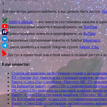
3
Для просмотра данного контента, у вас должен быть доступ.
По
SatNewsMobile
— все новости спутниковых каналов в одн
Транспондерные новости в видеоформате, на
YouTube
Транспондерные новости в видеоформате, на
RuTube
Ежедневные спутниковые новости от SaleSat
ВКонтакте
Присоединяйтесь к нашей Telegram группе
Salesat_Chat
Доступ в приватный новостной канал и полный доступ к н
Ещё новости:
Стартовый комплекс на Восточном готовят к испытания
РН «Ангара-А5» вывезена на стартовый комплекс космо
Ракета «Союз-21а» с кораблем «Прогресс МС-25» вывезе
На Байконуре ракету «Союз-21б» с гидрометеорологиче
РН «Союз-21б» вывезена на стартовый комплекс космод
Ракету «Союз-21а» с грузовым кораблем «Прогресс МС-
На Восточном ракету «Союз-21б» с гидрометеорологич
Ракету «Союз-21б» со спутником дистанционного зонди