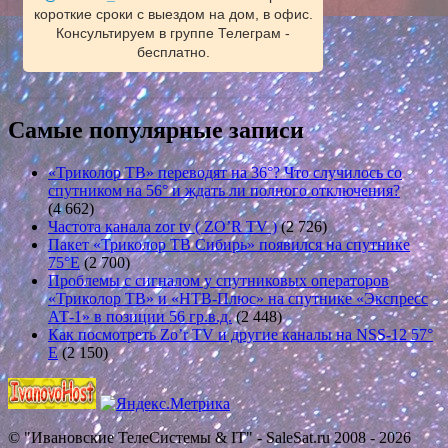
короткие сроки с выездом на дом, в офис.
Консультируем в группе Телеграм -
бесплатно.
Самые популярные записи
«Триколор ТВ» переводят на 36°? Что случилось со
спутником на 56° и ждать ли полного отключения?
(4 662)
Частота канала zor tv ( ZO’R TV )
(2 726)
Пакет «Триколор ТВ Сибирь» появился на спутнике
75°E
(2 700)
Проблемы с сигналом у спутниковых операторов
«Триколор ТВ» и «НТВ-Плюс» на спутнике «Экспресс
АТ-1» в позиции 56 гр.в.д.
(2 448)
Как посмотреть Zo’r TV и другие каналы на NSS-12 57°
E
(2 150)
© "Ивановские ТелеСистемы & IT" - SaleSat.ru 2008 - 2026