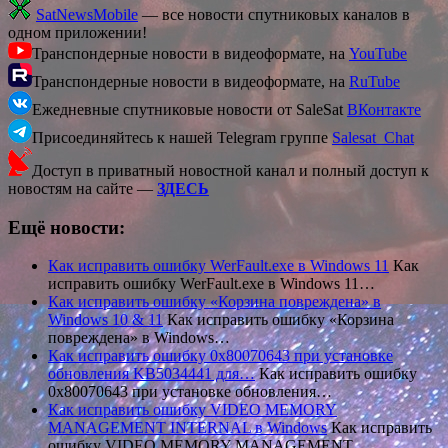
SatNewsMobile
— все новости спутниковых каналов в
одном приложении!
Транспондерные новости в видеоформате, на
YouTube
Транспондерные новости в видеоформате, на
RuTube
Ежедневные спутниковые новости от SaleSat
ВКонтакте
Присоединяйтесь к нашей Telegram группе
Salesat_Chat
Доступ в приватный новостной канал и полный доступ к
новостям на сайте —
ЗДЕСЬ
Ещё новости:
Как исправить ошибку WerFault.exe в Windows 11
Как
исправить ошибку WerFault.exe в Windows 11…
Как исправить ошибку «Корзина повреждена» в
Windows 10 & 11
Как исправить ошибку «Корзина
повреждена» в Windows…
Как исправить ошибку 0x80070643 при установке
обновления KB5034441 для…
Как исправить ошибку
0x80070643 при установке обновления…
Как исправить ошибку VIDEO MEMORY
MANAGEMENT INTERNAL в Windows
Как исправить
ошибку VIDEO MEMORY MANAGEMENT