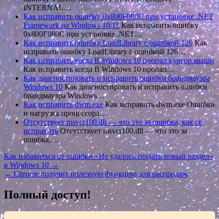
INTERNAL…
Как исправить ошибку 0x800F080C при установке .NET
Framework на Windows 10/11
Как исправить ошибку
0x800F080C при установке .NET…
Как исправить ошибку LoadLibrary с ошибкой 126
Как
исправить ошибку LoadLibrary с ошибкой 126…
Как исправить когда В Windows 10 пропал курсор мыши
Как исправить когда В Windows 10 пропал…
Как диагностировать и исправить ошибки брандмауэра
Windows 10
Как диагностировать и исправить ошибки
брандмауэра Windows…
Как исправить dwm.exe
Как исправить dwm.exe Ошибки
и нагрузка процессора…
Отсутствует msvcr100.dll — что это за ошибка, как её
исправить
Отсутствует msvcr100.dll — что это за
ошибка,…
Навигация
Как избавиться от ошибки «Не удалось создать новый раздел»
в Windows 10 →
по
← Chrome получит полезную функцию для распродаж
записям
Полный доступ!