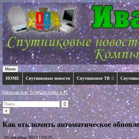
Перейти
к
содержимому
Меню
HOME
Спутниковые новости
Спутниковое ТВ
Спутник
Ивановские ТелеСистемы и IT
Искать:
×
Как отключить автоматическое обновле
10 декабря 2023 / 10:25