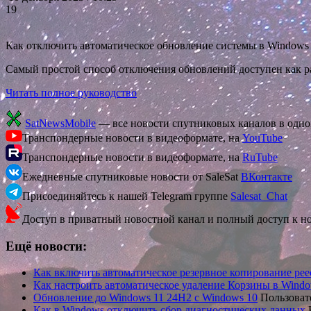
19
Как отключить автоматическое обновление системы в Windows
Самый простой способ отключения обновлений доступен как р
Читать полное руководство
SatNewsMobile
— все новости спутниковых каналов в одн
Транспондерные новости в видеоформате, на
YouTube
Транспондерные новости в видеоформате, на
RuTube
Ежедневные спутниковые новости от SaleSat
ВКонтакте
Присоединяйтесь к нашей Telegram группе
Salesat_Chat
Доступ в приватный новостной канал и полный доступ к н
Ещё новости:
Как включить автоматическое резервное копирование рее
Как настроить автоматическое удаление Корзины в Wind
Обновление до Windows 11 24H2 с Windows 10
Пользоват
Как в Windows отключить сбор диагностических данных
К