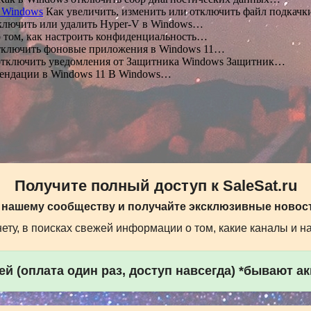
в Windows
Как увеличить, изменить или отключить файл подкач
ключить или удалить Hyper-V в Windows…
 том, как настроить конфиденциальность…
тключить фоновые приложения в Windows 11…
тключить уведомления от Защитника Windows Защитник…
ендации в Windows 11 В Windows…
Получите полный доступ к SaleSat.ru
 нашему сообществу и получайте эксклюзивные новост
ту, в поисках свежей информации о том, какие каналы и н
й (оплата один раз, доступ навсегда) *бывают а