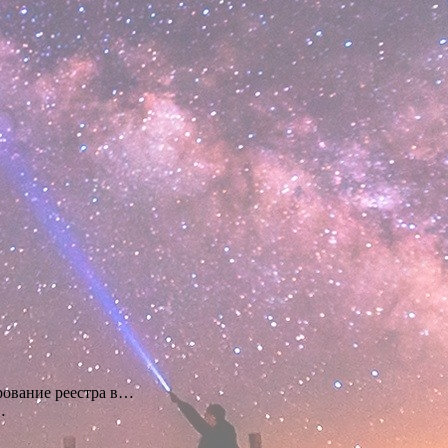
рование реестра в…
…