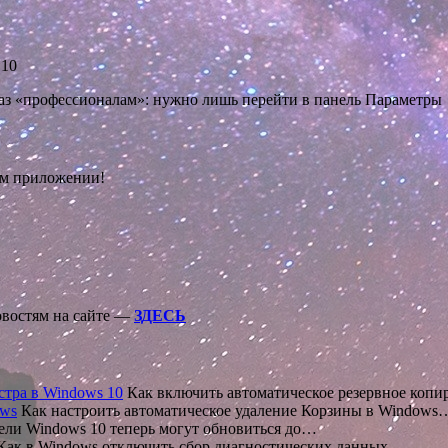
 10
аз «профессионалам»: нужно лишь перейти в панель Параметры
ом приложении!
овостям на сайте —
ЗДЕСЬ
стра в Windows 10
Как включить автоматическое резервное копи
ows
Как настроить автоматическое удаление Корзины в Windows
ели Windows 10 теперь могут обновиться до…
ак в Windows отключить сбор диагностических данных…