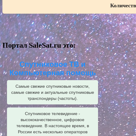
Количеств
Портал SaleSat.ru это:
Спутниковое ТВ и
Компьютерная помощь
Самые свежие спутниковые новости,
самые свежие и актуальные спутниковые
транспондеры (частоты).
Спутниковое телевидение -
высококачественное, цифровое
телевидение. В настоящее время, в
России есть несколько операторов