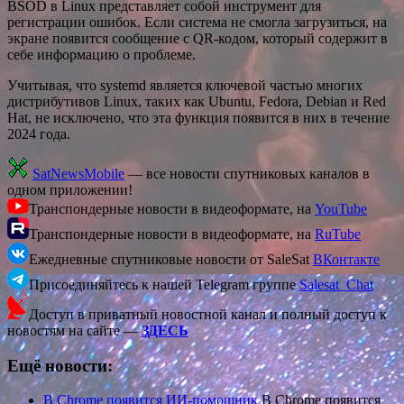
BSOD в Linux представляет собой инструмент для
регистрации ошибок. Если система не смогла загрузиться, на
экране появится сообщение с QR-кодом, который содержит в
себе информацию о проблеме.
Учитывая, что systemd является ключевой частью многих
дистрибутивов Linux, таких как Ubuntu, Fedora, Debian и Red
Hat, не исключено, что эта функция появится в них в течение
2024 года.
SatNewsMobile
— все новости спутниковых каналов в
одном приложении!
Транспондерные новости в видеоформате, на
YouTube
Транспондерные новости в видеоформате, на
RuTube
Ежедневные спутниковые новости от SaleSat
ВКонтакте
Присоединяйтесь к нашей Telegram группе
Salesat_Chat
Доступ в приватный новостной канал и полный доступ к
новостям на сайте —
ЗДЕСЬ
Ещё новости:
В Chrome появится ИИ-помощник
В Chrome появится