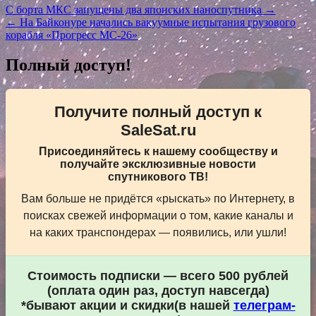
Навигация
С борта МКС запущены два японских наноспутника →
← На Байконуре начались вакуумные испытания грузового
по
корабля «Прогресс МС-26»
записям
Полный доступ!
Получите полный доступ к
SaleSat.ru
Присоединяйтесь к нашему сообществу и
получайте эксклюзивные новости
спутникового ТВ!
Вам больше не придётся «рыскать» по Интернету, в
поисках свежей информации о том, какие каналы и
на каких транспондерах — появились, или ушли!
Стоимость подписки — всего 500 рублей
(оплата один раз, доступ навсегда)
*бывают акции и скидки(в нашей
телеграм-