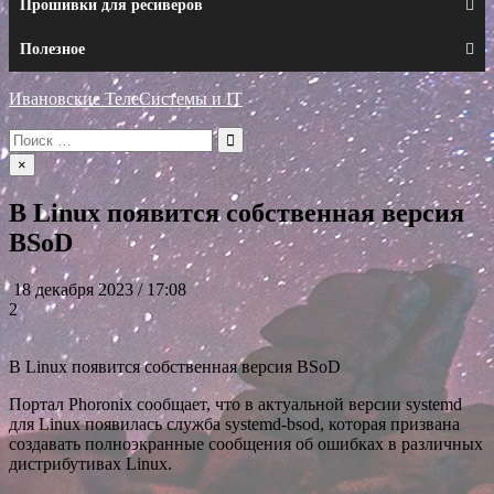
Прошивки для ресиверов
Полезное
Ивановские ТелеСистемы и IT
Искать:
×
В Linux появится собственная версия
BSoD
18 декабря 2023 / 17:08
2
В Linux появится собственная версия BSoD
Портал Phoronix сообщает, что в актуальной версии systemd
для Linux появилась служба systemd-bsod, которая призвана
создавать полноэкранные сообщения об ошибках в различных
дистрибутивах Linux.