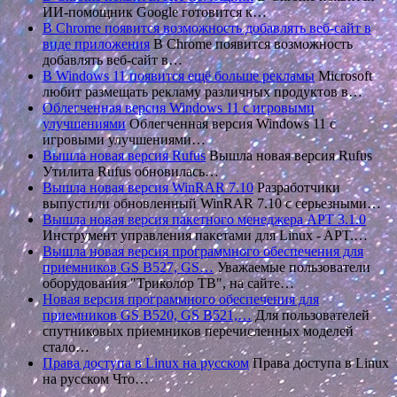
ИИ-помощник Google готовится к…
В Chrome появится возможность добавлять веб-сайт в
виде приложения
В Chrome появится возможность
добавлять веб-сайт в…
В Windows 11 появится ещё больше рекламы
Microsoft
любит размещать рекламу различных продуктов в…
Облегченная версия Windows 11 с игровыми
улучшениями
Облегченная версия Windows 11 с
игровыми улучшениями…
Вышла новая версия Rufus
Вышла новая версия Rufus
Утилита Rufus обновилась…
Вышла новая версия WinRAR 7.10
Разработчики
выпустили обновленный WinRAR 7.10 с серьезными…
Вышла новая версия пакетного менеджера APT 3.1.0
Инструмент управления пакетами для Linux - APT.…
Вышла новая версия программного обеспечения для
приемников GS B527, GS…
Уважаемые пользователи
оборудования "Триколор ТВ", на сайте…
Новая версия программного обеспечения для
приемников GS B520, GS B521,…
Для пользователей
спутниковых приемников перечисленных моделей
стало…
Права доступа в Linux на русском
Права доступа в Linux
на русском Что…