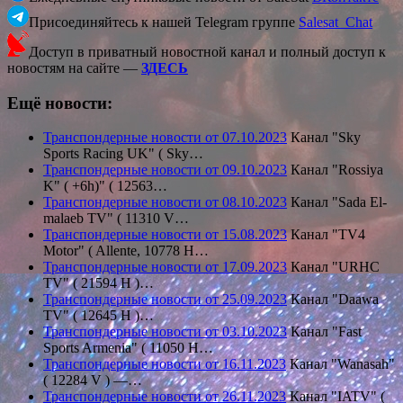
Присоединяйтесь к нашей Telegram группе
Salesat_Chat
Доступ в приватный новостной канал и полный доступ к
новостям на сайте —
ЗДЕСЬ
Ещё новости:
Транспондерные новости от 07.10.2023
Канал "Sky
Sports Racing UK" ( Sky…
Транспондерные новости от 09.10.2023
Канал "Rossiya
K" ( +6h)" ( 12563…
Транспондерные новости от 08.10.2023
Канал "Sada El-
malaeb TV" ( 11310 V…
Транспондерные новости от 15.08.2023
Канал "TV4
Motor" ( Allente, 10778 H…
Транспондерные новости от 17.09.2023
Канал "URHC
TV" ( 21594 Н )…
Транспондерные новости от 25.09.2023
Канал "Daawa
TV" ( 12645 H )…
Транспондерные новости от 03.10.2023
Канал "Fast
Sports Armenia" ( 11050 H…
Транспондерные новости от 16.11.2023
Канал "Wanasah"
( 12284 V ) —…
Транспондерные новости от 26.11.2023
Канал "IATV" (