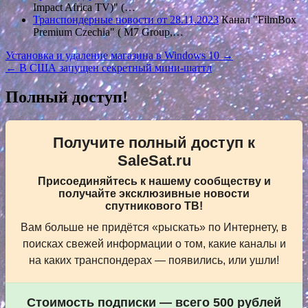
Impact Africa TV)" (…
Транспондерные новости от 28.11.2023
Канал "FilmBox
Premium Czechia" ( M7 Group,…
Навигация
Установка и удаление магазина в Windows 10 →
← В США запущен секретный мини-шаттл
по
записям
Полный доступ!
Получите полный доступ к
SaleSat.ru
Присоединяйтесь к нашему сообществу и
получайте эксклюзивные новости
спутникового ТВ!
Вам больше не придётся «рыскать» по Интернету, в
поисках свежей информации о том, какие каналы и
на каких транспондерах — появились, или ушли!
Стоимость подписки — всего 500 рублей