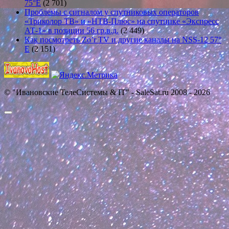
75°E
(2 701)
Проблемы с сигналом у спутниковых операторов
«Триколор ТВ» и «НТВ-Плюс» на спутнике «Экспресс
АТ-1» в позиции 56 гр.в.д.
(2 449)
Как посмотреть Zo’r TV и другие каналы на NSS-12 57°
E
(2 151)
© "Ивановские ТелеСистемы & IT" - SaleSat.ru 2008 - 2026
Прокрутить
вверх