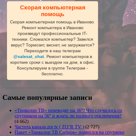
Скорая компьютерная
помощь
Скорая компьютерная помощь в Иваново.
Ремонт компьютера в Иваново
произведут профессиональные IT-
техники. Сломался компьютер? Завелся
вирус? Тормозит, виснет, не загружается?
Переходите в наш телеграм
@salesat_chat
. Ремонт компьютеров в
короткие сроки с выездом на дом, в офис.
Консультируем в группе Телеграм -
бесплатно.
Самые популярные записи
«Триколор ТВ» переводят на 36°? Что случилось со
спутником на 56° и ждать ли полного отключения?
(4 662)
Частота канала zor tv ( ZO’R TV )
(2 727)
Пакет «Триколор ТВ Сибирь» появился на спутнике