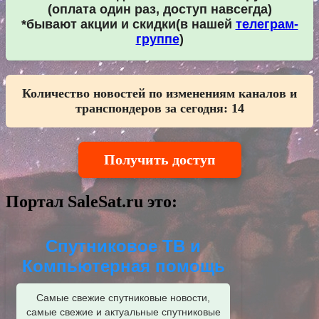
(оплата один раз, доступ навсегда)
*бывают акции и скидки(в нашей
телеграм-
группе
)
Количество новостей по изменениям каналов и
транспондеров за сегодня:
14
Получить доступ
Портал SaleSat.ru это:
Спутниковое ТВ и
Компьютерная помощь
Самые свежие спутниковые новости,
самые свежие и актуальные спутниковые