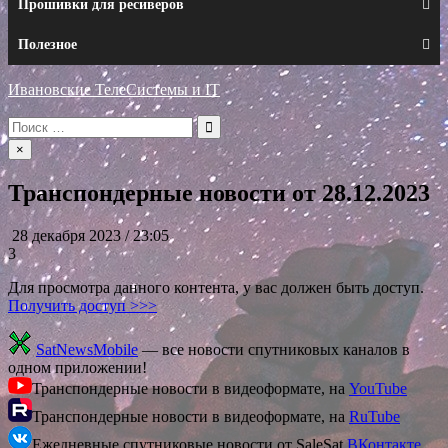
Прошивки для ресиверов
Полезное
Ивановские ТелеСистемы и IT
Искать:
×
Транспондерные новости от 28.12.2023
28 декабря 2023 / 23:05
3
Для просмотра данного контента, у вас должен быть доступ.
Получить доступ >>>
SatNewsMobile
— все новости спутниковых каналов в
одном приложении!
Транспондерные новости в видеоформате, на
YouTube
Транспондерные новости в видеоформате, на
RuTube
Ежедневные спутниковые новости от SaleSat
ВКонтакте