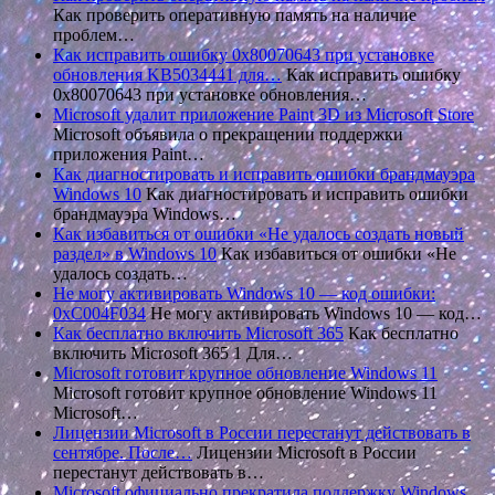
Как проверить оперативную память на наличие
проблем…
Как исправить ошибку 0x80070643 при установке
обновления KB5034441 для…
Как исправить ошибку
0x80070643 при установке обновления…
Microsoft удалит приложение Paint 3D из Microsoft Store
Microsoft объявила о прекращении поддержки
приложения Paint…
Как диагностировать и исправить ошибки брандмауэра
Windows 10
Как диагностировать и исправить ошибки
брандмауэра Windows…
Как избавиться от ошибки «Не удалось создать новый
раздел» в Windows 10
Как избавиться от ошибки «Не
удалось создать…
Не могу активировать Windows 10 — код ошибки:
0xC004F034
Не могу активировать Windows 10 — код…
Как бесплатно включить Microsoft 365
Как бесплатно
включить Microsoft 365 1 Для…
Microsoft готовит крупное обновление Windows 11
Microsoft готовит крупное обновление Windows 11
Microsoft…
Лицензии Microsoft в России перестанут действовать в
сентябре. После…
Лицензии Microsoft в России
перестанут действовать в…
Microsoft официально прекратила поддержку Windows