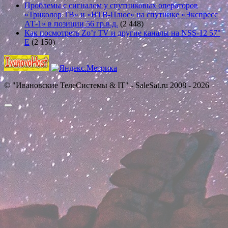
Проблемы с сигналом у спутниковых операторов
«Триколор ТВ» и «НТВ-Плюс» на спутнике «Экспресс
АТ-1» в позиции 56 гр.в.д.
(2 448)
Как посмотреть Zo’r TV и другие каналы на NSS-12 57°
E
(2 150)
© "Ивановские ТелеСистемы & IT" - SaleSat.ru 2008 - 2026
Прокрутить
вверх