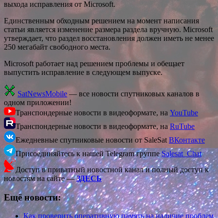
выхода исправления от Microsoft.
Единственным обходным решением на момент написания
статьи является изменение размера раздела вручную. Microsoft
утверждает, что раздел восстановления должен иметь не менее
250 мегабайт свободного места.
Microsoft работает над решением проблемы и обещает
выпустить исправление в следующем выпуске.
SatNewsMobile
— все новости спутниковых каналов в
одном приложении!
Транспондерные новости в видеоформате, на
YouTube
Транспондерные новости в видеоформате, на
RuTube
Ежедневные спутниковые новости от SaleSat
ВКонтакте
Присоединяйтесь к нашей Telegram группе
Salesat_Chat
Доступ в приватный новостной канал и полный доступ к
новостям на сайте —
ЗДЕСЬ
Ещё новости:
Как проверить оперативную память на наличие проблем