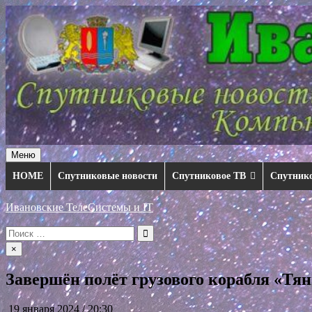
Перейти
к
содержимому
Меню
HOME
Спутниковые новости
Спутниковое ТВ
Спутник
Ивановские ТелеСистемы и IT
Искать:
×
Завершён полёт грузового корабля «Тян
19 января 2024 / 20:30