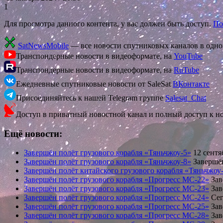
1
Для просмотра данного контента, у вас должен быть доступ.
По
SatNewsMobile
— все новости спутниковых каналов в одн
Транспондерные новости в видеоформате, на
YouTube
Транспондерные новости в видеоформате, на
RuTube
Ежедневные спутниковые новости от SaleSat
ВКонтакте
Присоединяйтесь к нашей Telegram группе
Salesat_Chat
Доступ в приватный новостной канал и полный доступ к н
Ещё новости:
Завершён полёт грузового корабля «Тяньчжоу-5»
12 сентя
Завершён полёт грузового корабля «Тяньчжоу-8»
Завершён
Завершён полёт китайского грузового корабля «Тяньчжоу
Завершён полёт грузового корабля «Прогресс МС-22»
Зав
Завершён полёт грузового корабля «Прогресс МС-23»
Зав
Завершён полёт грузового корабля «Прогресс МС-24»
Сег
Завершён полёт грузового корабля «Прогресс МС-25»
Зав
Завершён полёт грузового корабля «Прогресс МС-28»
Зав