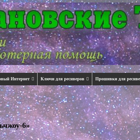
овый Интернет
Ключи для ресиверов
Прошивки для ресив
ьчжоу-6»