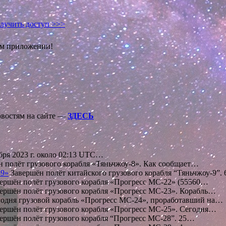
лучить доступ >>>
ом приложении!
овостям на сайте —
ЗДЕСЬ
бря 2023 г. около 02:13 UTC…
 полёт грузового корабля «Тяньчжоу-8». Как сообщает…
-9»
Завершён полёт китайского грузового корабля “Тяньчжоу-9”.
ершён полёт грузового корабля «Прогресс МС-22» (55560…
ершён полёт грузового корабля «Прогресс МС-23». Корабль…
одня грузовой корабль «Прогресс МС-24», проработавший на…
ершён полёт грузового корабля «Прогресс МС-25». Сегодня…
ершён полёт грузового корабля “Прогресс МС-28”. 25…