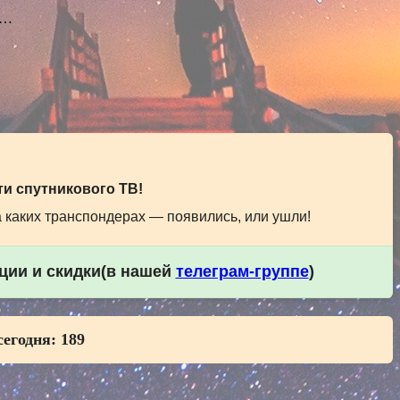
,…
и спутникового ТВ!
а каких транспондерах — появились, или ушли!
кции и скидки(в нашей
телеграм-группе
)
сегодня:
189