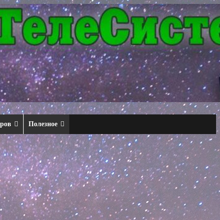
еров
Полезное