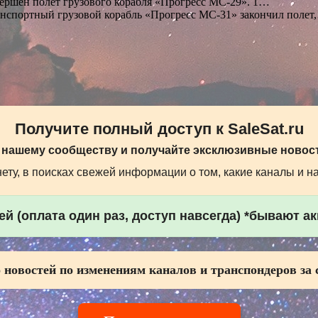
ершён полёт грузового корабля «Прогресс МС-29». 1…
нспортный грузовой корабль «Прогресс МС-31» закончил полет
Получите полный доступ к SaleSat.ru
 нашему сообществу и получайте эксклюзивные новост
ту, в поисках свежей информации о том, какие каналы и н
й (оплата один раз, доступ навсегда) *бывают а
 новостей по изменениям каналов и транспондеров за 