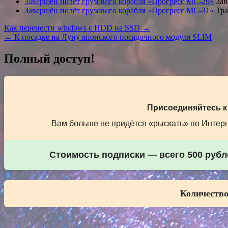
Завершён полёт грузового корабля «Прогресс МС-29»
Зав
Завершён полёт грузового корабля «Прогресс МС-31»
Тра
Навигация
Как перенести windows с HDD на SSD →
← К посадке на Луну японского посадочного модуля SLIM
по
записям
Полный доступ!
Присоединяйтесь к
Вам больше не придётся «рыскать» по Интерне
Стоимость подписки — всего 500 рубле
Количество