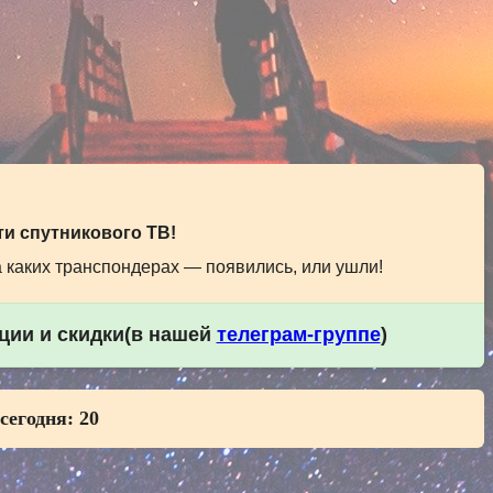
и спутникового ТВ!
а каких транспондерах — появились, или ушли!
кции и скидки(в нашей
телеграм-группе
)
 сегодня:
20