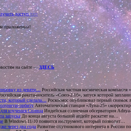
лучить доступ >>>
ом приложении!
овостям на сайте —
ЗДЕСЬ
ппировку из девяти…
Российская частная космическая компания
оссийская ракета-носитель «Союз-2.1б», запуск которой заплан
сти, который сделала…
Роскосмос опубликовал первый снимок 
лолунную орбиту
Автоматическая станция «Луна-25» скорректи
 для изучения Солнца
Индийская солнечная обсерватория Aditya
та запуска
До конца августа большой апдейт раскатят на…
ще
В Windows 11/10 появится инструмент, который позволит…
же через два года
Развитие спутникового интернета в России 