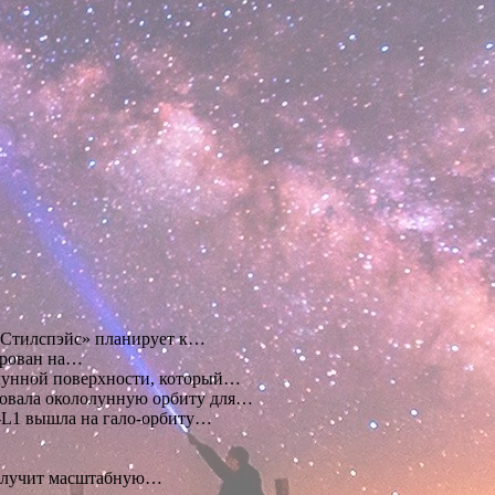
 «Стилспэйс» планирует к…
ирован на…
лунной поверхности, который…
ровала окололунную орбиту для…
-L1 вышла на гало-орбиту…
получит масштабную…