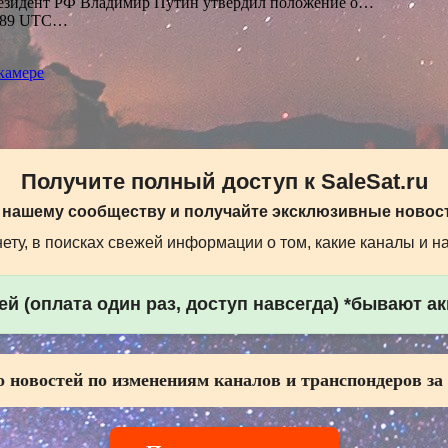
зидент РФ Владимир Путин утвердил положение о…
7.189 UTC…
камере
Получите полный доступ к SaleSat.ru
 нашему сообществу и получайте эксклюзивные новост
ту, в поисках свежей информации о том, какие каналы и н
й (оплата один раз, доступ навсегда) *бывают а
 новостей по изменениям каналов и транспондеров за