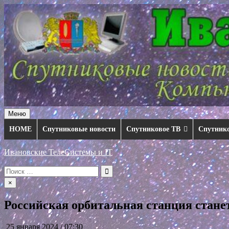
Перейти
к
содержимому
Меню
HOME
Спутниковые новости
Спутниковое ТВ
Спутник
Ивановские ТелеСистемы и IT
Искать:
×
Российская орбитальная станция стане
25 января 2024 / 07:30