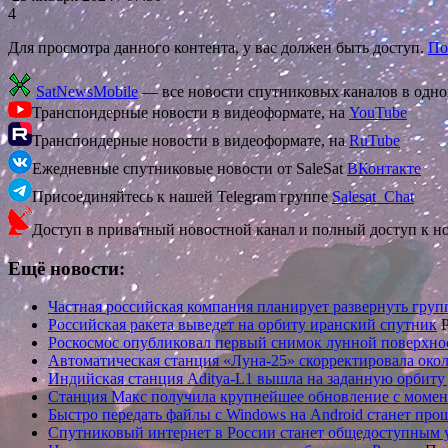
4
Для просмотра данного контента, у вас должен быть доступ.
По
SatNewsMobile
— все новости спутниковых каналов в одн
Транспондерные новости в видеоформате, на
YouTube
Транспондерные новости в видеоформате, на
RuTube
Ежедневные спутниковые новости от SaleSat
ВКонтакте
Присоединяйтесь к нашей Telegram группе
Salesat_Chat
Доступ в приватный новостной канал и полный доступ к н
Ещё новости:
Частная российская компания планирует развернуть гру
Российская ракета выведет на орбиту иранский спутник
Р
Роскосмос опубликовал первый снимок лунной поверхно
Автоматическая станция «Луна-25» скорректировала око
Индийская станция Aditya-L1 вышла на заданную орбиту
Станция Макс получила крупнейшее обновление с момен
Быстро передать файлы с Windows на Android станет про
Спутниковый интернет в России станет общедоступным у