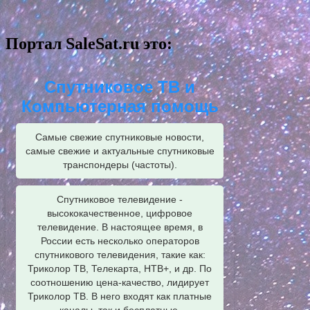
Портал SaleSat.ru это:
Спутниковое ТВ и
Компьютерная помощь
Самые свежие спутниковые новости,
самые свежие и актуальные спутниковые
транспондеры (частоты).
Спутниковое телевидение -
высококачественное, цифровое
телевидение. В настоящее время, в
России есть несколько операторов
спутникового телевидения, такие как:
Триколор ТВ, Телекарта, НТВ+, и др. По
соотношению цена-качество, лидирует
Триколор ТВ. В него входят как платные