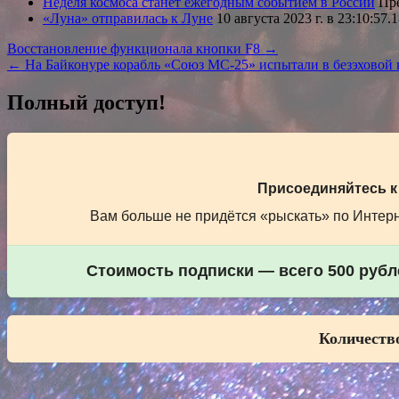
Неделя космоса станет ежегодным событием в России
Пре
«Луна» отправилась к Луне
10 августа 2023 г. в 23:10:5
Навигация
Восстановление функционала кнопки F8 →
← На Байконуре корабль «Союз МС-25» испытали в безэховой 
по
записям
Полный доступ!
Присоединяйтесь к
Вам больше не придётся «рыскать» по Интерне
Стоимость подписки — всего 500 рубле
Количество