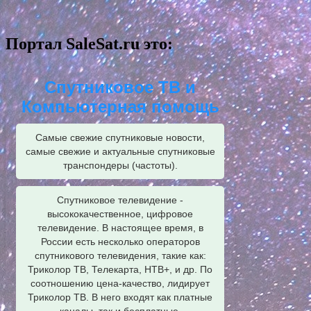
Портал SaleSat.ru это:
Спутниковое ТВ и
Компьютерная помощь
Самые свежие спутниковые новости,
самые свежие и актуальные спутниковые
транспондеры (частоты).
Спутниковое телевидение -
высококачественное, цифровое
телевидение. В настоящее время, в
России есть несколько операторов
спутникового телевидения, такие как:
Триколор ТВ, Телекарта, НТВ+, и др. По
соотношению цена-качество, лидирует
Триколор ТВ. В него входят как платные