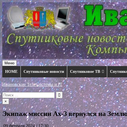
Перейти
к
содержимому
Меню
HOME
Спутниковые новости
Спутниковое ТВ
Спутник
Ивановские ТелеСистемы и IT
Искать:
×
Экипаж миссии Ax-3 вернулся на Земл
09 февраля 2024 / 17:30