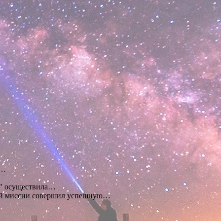
,…
7" осуществила…
ой миссии совершил успешную…