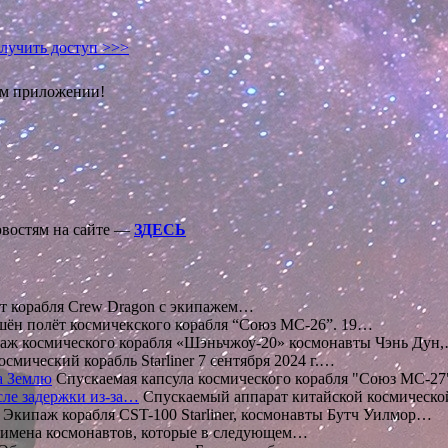
лучить доступ >>>
ом приложении!
овостям на сайте —
ЗДЕСЬ
 корабля Crew Dragon с экипажем…
ён полёт космичекского корабля “Союз МС-26”. 19…
ж космического корабля «Шэньчжоу-20» космонавты Чэнь Дун
смический корабль Starliner 7 сентября 2024 г.…
а Землю
Спускаемая капсула космического корабля "Союз МС-2
сле задержки из-за…
Спускаемый аппарат китайской космическ
Экипаж корабля CST-100 Starliner, космонавты Бутч Уилмор…
имена космонавтов, которые в следующем…