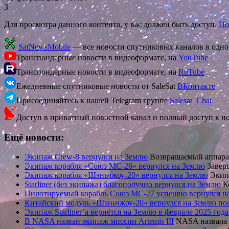
3
Для просмотра данного контента, у вас должен быть доступ.
По
SatNewsMobile
— все новости спутниковых каналов в одн
Транспондерные новости в видеоформате, на
YouTube
Транспондерные новости в видеоформате, на
RuTube
Ежедневные спутниковые новости от SaleSat
ВКонтакте
Присоединяйтесь к нашей Telegram группе
Salesat_Chat
Доступ в приватный новостной канал и полный доступ к н
Ещё новости:
Экипаж Crew-8 вернулся на Землю
Возвращаемый аппарат
Экипаж корабля «Союз МС-26» вернулся на Землю
Заверш
Экипаж корабля «Шэньчжоу-20» вернулся на Землю
Экипа
Starliner (без экипажа) благополучно вернулся на Землю
Ко
Пилотируемый корабль Союз МС-27 успешно вернулся н
Китайский модуль «Шэньчжоу-20» вернулся на Землю по
Экипаж Starliner’а вернётся на Землю в феврале 2025 года
В NASA назван экипаж миссии Artemis III
NASA назвала 