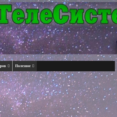
еров
Полезное