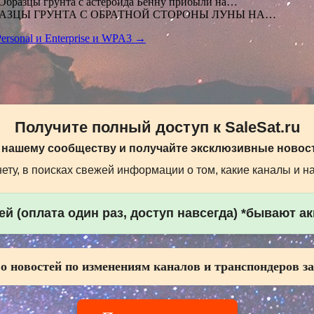
Образцы грунта с астероида Бенну прибыли на…
АЗЦЫ ГРУНТА С ОБРАТНОЙ СТОРОНЫ ЛУНЫ НА…
rsonal и Enterprise и WPA3 →
Получите полный доступ к SaleSat.ru
 нашему сообществу и получайте эксклюзивные новост
ту, в поисках свежей информации о том, какие каналы и н
й (оплата один раз, доступ навсегда) *бывают а
о новостей по изменениям каналов и транспондеров за