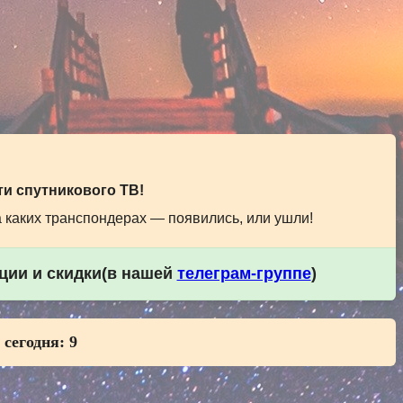
и спутникового ТВ!
а каких транспондерах — появились, или ушли!
кции и скидки(в нашей
телеграм-группе
)
 сегодня:
9