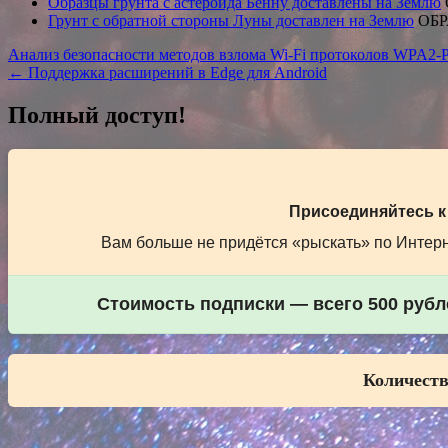
Образцы грунта с астероида Бенну доставлены на Землю
Грунт с обратной стороны Луны доставлен на Землю
ОБР
Навигация
Анализ безопасности методов взлома Wi-Fi протоколов WPA2-Pe
← Поддержка расширений в Edge для Android
по
записям
Полный доступ!
Присоединяйтесь к
Вам больше не придётся «рыскать» по Интерне
Стоимость подписки — всего 500 рубле
Количеств