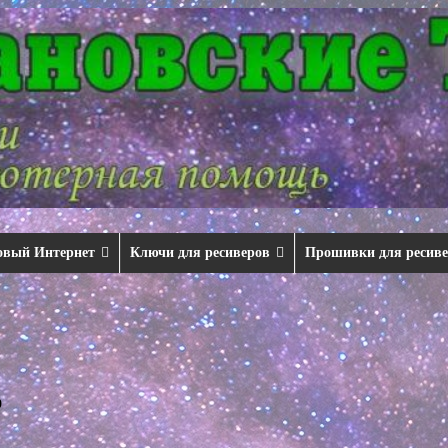
овый Интернет
Ключи для ресиверов
Прошивки для ресив
ю