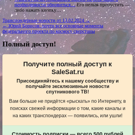
необходимости обновиться…
Его нельзя пропустить —
либо нажать кнопку…
Навигация
Транспондерные новости от 13.02.2024 →
← Юрий Борисов: почти все основные моменты
по
федерального проекта по космосу сверстаны
записям
Полный доступ!
Получите полный доступ к
SaleSat.ru
Присоединяйтесь к нашему сообществу и
получайте эксклюзивные новости
спутникового ТВ!
Вам больше не придётся «рыскать» по Интернету, в
поисках свежей информации о том, какие каналы и
на каких транспондерах — появились, или ушли!
Стоимость подписки — всего 500 рублей