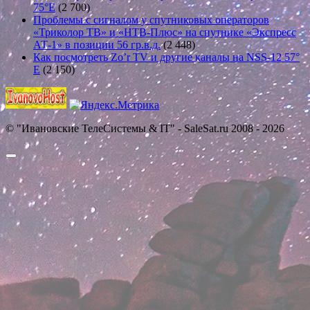
75°E
(2 700)
Проблемы с сигналом у спутниковых операторов
«Триколор ТВ» и «НТВ-Плюс» на спутнике «Экспресс
АТ-1» в позиции 56 гр.в.д.
(2 448)
Как посмотреть Zo’r TV и другие каналы на NSS-12 57°
E
(2 150)
© "Ивановские ТелеСистемы & IT" - SaleSat.ru 2008 - 2026
Прокрутить
вверх