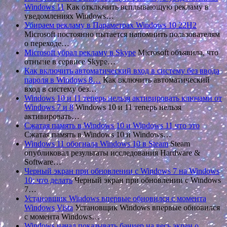
Windows 11
Как отключить всплывающую рекламу в
уведомлениях Windows…
Убираем рекламу в Параметрах Windows 10 22H2
Microsoft постоянно пытается напомнить пользователям
о переходе…
Microsoft убрал рекламу в Skype
Microsoft объявила, что
отныне в сервисе Skype…
Как включить автоматический вход в систему без ввода
пароля в Windows 8…
Как включить автоматический
вход в систему без…
Windows 10 и 11 теперь нельзя активировать ключами от
Windows 7 и 8
Windows 10 и 11 теперь нельзя
активировать…
Сжатая память в Windows 10 и Windows 11 что это
Сжатая память в Windows 10 и Windows…
Windows 11 обогнала Windows 10 в Steam
Steam
опубликовал результаты исследования Hardware &
Software…
Черный экран при обновлении с Windows 7 на Windows
10: что делать
Черный экран при обновлении с Windows
7…
Установщик Windows впервые обновился с момента
Windows Vista
Установщик Windows впервые обновился
с момента Windows…
Windows начал показывать баннер на весь экран о