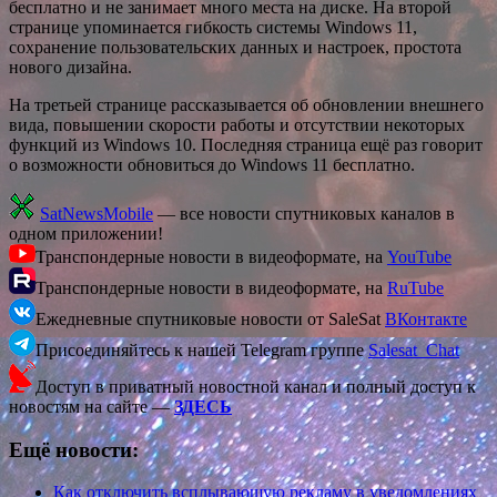
бесплатно и не занимает много места на диске. На второй
странице упоминается гибкость системы Windows 11,
сохранение пользовательских данных и настроек, простота
нового дизайна.
На третьей странице рассказывается об обновлении внешнего
вида, повышении скорости работы и отсутствии некоторых
функций из Windows 10. Последняя страница ещё раз говорит
о возможности обновиться до Windows 11 бесплатно.
SatNewsMobile
— все новости спутниковых каналов в
одном приложении!
Транспондерные новости в видеоформате, на
YouTube
Транспондерные новости в видеоформате, на
RuTube
Ежедневные спутниковые новости от SaleSat
ВКонтакте
Присоединяйтесь к нашей Telegram группе
Salesat_Chat
Доступ в приватный новостной канал и полный доступ к
новостям на сайте —
ЗДЕСЬ
Ещё новости:
Как отключить всплывающую рекламу в уведомлениях