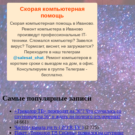
Скорая компьютерная
помощь
Скорая компьютерная помощь в Иваново.
Ремонт компьютера в Иваново
произведут профессиональные IT-
техники. Сломался компьютер? Завелся
вирус? Тормозит, виснет, не загружается?
Переходите в наш телеграм
@salesat_chat
. Ремонт компьютеров в
короткие сроки с выездом на дом, в офис.
Консультируем в группе Телеграм -
бесплатно.
Самые популярные записи
«Триколор ТВ» переводят на 36°? Что случилось со
спутником на 56° и ждать ли полного отключения?
(4 661)
Частота канала zor tv ( ZO’R TV )
(2 725)
Пакет «Триколор ТВ Сибирь» появился на спутнике