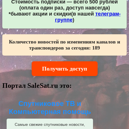
Стоимость подписки — всего 500 рублей
(оплата один раз, доступ навсегда)
*бывают акции и скидки(в нашей
телеграм-
группе
)
Количество новостей по изменениям каналов и
транспондеров за сегодня:
189
Получить доступ
Портал SaleSat.ru это:
Спутниковое ТВ и
Компьютерная помощь
Самые свежие спутниковые новости,