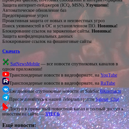
Защита интернет-пейджеров (ICQ, MSN).
Улучшено!
Автоматическое обновление баз
Предотвращение угроз
Проактивная защита от новых и неизвестных угроз
Поиск уязвимостей в ОС и установленном ПО.
Новинка!
Блокирование ссылок на зараженные сайты.
Новинка!
Защита конфиденциальных данных
Блокирование ссылок на фишинговые сайты
Скачать
SatNewsMobile
— все новости спутниковых каналов в
одном приложении!
Транспондерные новости в видеоформате, на
YouTube
Транспондерные новости в видеоформате, на
RuTube
Ежедневные спутниковые новости от SaleSat
ВКонтакте
Присоединяйтесь к нашей Telegram группе
Salesat_Chat
Доступ в приватный новостной канал и полный доступ к
новостям на сайте —
ЗДЕСЬ
Ещё новости: