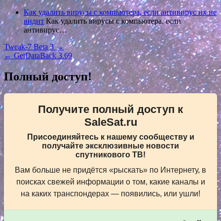
Как удалить вирусы с компьютера, если антивирус их не
видит
Как удалить вирусы с компьютера, если
антивирус…
Навигация
Tweak-7 Beta 3 →
← GetDataBack 3.69
по
записям
Полный доступ!
Получите полный доступ к
SaleSat.ru
Присоединяйтесь к нашему сообществу и
получайте эксклюзивные новости
спутникового ТВ!
Вам больше не придётся «рыскать» по Интернету, в
поисках свежей информации о том, какие каналы и
на каких транспондерах — появились, или ушли!