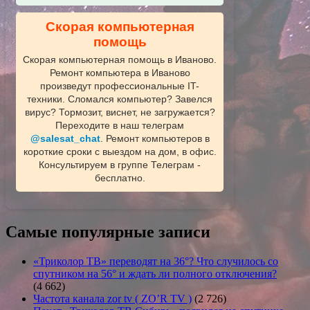
Скорая компьютерная
помощь
Скорая компьютерная помощь в Иваново.
Ремонт компьютера в Иваново
произведут профессиональные IT-
техники. Сломался компьютер? Завелся
вирус? Тормозит, виснет, не загружается?
Переходите в наш телеграм
@salesat_chat
. Ремонт компьютеров в
короткие сроки с выездом на дом, в офис.
Консультируем в группе Телеграм -
бесплатно.
Самые популярные записи
«Триколор ТВ» переводят на 36°? Что случилось со
спутником на 56° и ждать ли полного отключения?
(4 662)
Частота канала zor tv ( ZO’R TV )
(2 726)