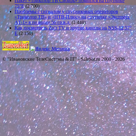
Пакет «Триколор ТВ Сибирь» появился на спутнике
75°E
(2 700)
Проблемы с сигналом у спутниковых операторов
«Триколор ТВ» и «НТВ-Плюс» на спутнике «Экспресс
АТ-1» в позиции 56 гр.в.д.
(2 448)
Как посмотреть Zo’r TV и другие каналы на NSS-12 57°
E
(2 150)
© "Ивановские ТелеСистемы & IT" - SaleSat.ru 2008 - 2026
Прокрутить
вверх